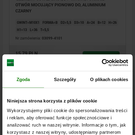
OTWÓR MOCUJĄCY PIONOWO DO, ALUMINIUM
CZARNY
GWINT=M10X1
FORMA=B
D2=5,5
D3=10
A=24
B=12
H=26
H1=13
L=36
T=5,5
Nr zamówienia:
03099-4101
15,79 PLN
SZCZEGÓŁY
plus VAT
plus koszty wysyłki
Zgoda
Szczegóły
O plikach cookies
03099 B
Niniejsza strona korzysta z plików cookie
Wykorzystujemy pliki cookie do spersonalizowania treści
i reklam, aby oferować funkcje społecznościowe i
analizować ruch w naszej witrynie. Informacje o tym, jak
ELEMENT USTALAJACY, D1=M12, FORMA:B OTWÓR
korzystasz z naszej witryny, udostępniamy partnerom