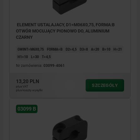
ELEMENT USTALAJACY, D1=M06X0,75, FORMA:B
OTWÓR MOCUJĄCY PIONOWO DO, ALUMINIUM
CZARNY
GWINT=M6X0,75
FORMA=B
D2=4,5
D3=8
A=20
B=10
H=21
H1=10
L=30
T=4,5
Nr zamówienia:
03099-4061
13,20 PLN
SZCZEGÓŁY
plus VAT
plus koszty wysyłki
03099 B