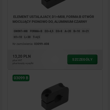
ELEMENT USTALAJACY, D1=M08, FORMA:B OTWÓR
MOCUJĄCY PIONOWO DO, ALUMINIUM CZARNY
GWINT=M8
FORMA=B
D2=4,5
D3=8
A=20
B=10
H=21
H1=10
L=30
T=4,5
Nr zamówienia:
03099-408
13,20 PLN
SZCZEGÓŁY
plus VAT
plus koszty wysyłki
03099 B