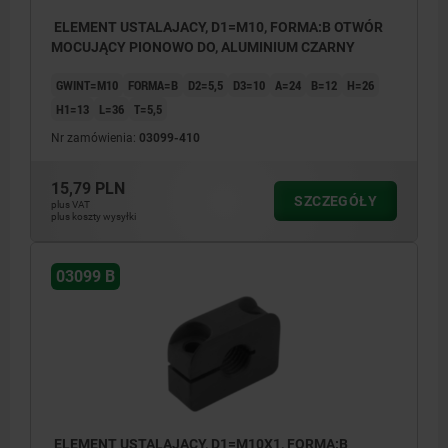
ELEMENT USTALAJACY, D1=M10, FORMA:B OTWÓR
MOCUJĄCY PIONOWO DO, ALUMINIUM CZARNY
GWINT=M10
FORMA=B
D2=5,5
D3=10
A=24
B=12
H=26
H1=13
L=36
T=5,5
Nr zamówienia:
03099-410
15,79 PLN
SZCZEGÓŁY
plus VAT
plus koszty wysyłki
03099 B
ELEMENT USTALAJACY, D1=M10X1, FORMA:B