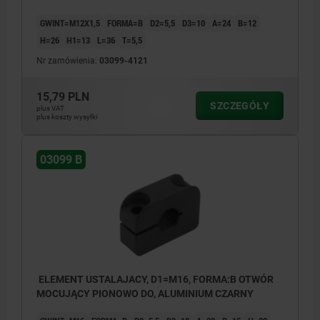
GWINT=M12X1,5
FORMA=B
D2=5,5
D3=10
A=24
B=12
H=26
H1=13
L=36
T=5,5
Nr zamówienia:
03099-4121
15,79 PLN
SZCZEGÓŁY
plus VAT
plus koszty wysyłki
03099 B
ELEMENT USTALAJACY, D1=M16, FORMA:B OTWÓR
MOCUJĄCY PIONOWO DO, ALUMINIUM CZARNY