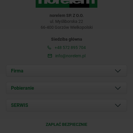
norelem SP. Z O.O.
ul. Myśliborska 22
66-400 Gorzów Wielkopolski
Siedziba główna
+48 572 895 704
info@norelem.pl
Firma
O nas
Pobieranie
Aktualności
Documents
SERWIS
Kontakt
Warunki dostawy
ZAPŁAĆ BEZPIECZNIE
Certyfikacja