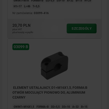
GWINT=M16
FORMA=B
D2=5,5
D3=10
A=32
B=15
H=29
H1=17
L=46
T=5,5
Nr zamówienia:
03099-416
20,70 PLN
SZCZEGÓŁY
plus VAT
plus koszty wysyłki
03099 B
ELEMENT USTALAJACY, D1=M16X1,5, FORMA:B
OTWÓR MOCUJĄCY PIONOWO DO, ALUMINIUM
CZARNY
GWINT=M16X1,5
FORMA=B
D2=5,5
D3=10
A=32
B=15