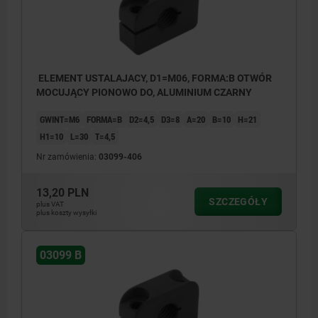
ELEMENT USTALAJACY, D1=M06, FORMA:B OTWÓR
MOCUJĄCY PIONOWO DO, ALUMINIUM CZARNY
GWINT=M6
FORMA=B
D2=4,5
D3=8
A=20
B=10
H=21
H1=10
L=30
T=4,5
Nr zamówienia:
03099-406
13,20 PLN
SZCZEGÓŁY
plus VAT
plus koszty wysyłki
03099 B