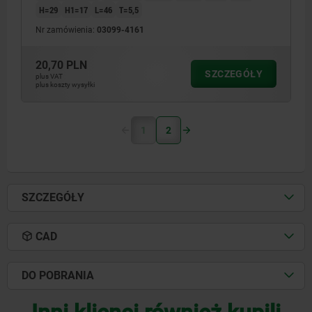
H=29
H1=17
L=46
T=5,5
Nr zamówienia:
03099-4161
20,70 PLN
SZCZEGÓŁY
plus VAT
plus koszty wysyłki
1
2
SZCZEGÓŁY
CAD
DO POBRANIA