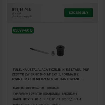
511,16 PLN
SZCZEGÓŁY
plus VAT
plus koszty wysyłki
03099-60 B
TULEJKA USTALAJACA Z CZUJNIKIEM STANU, PNP
ZESTYK ZWIERNY, D=5, M12X1,5, FORMA:B Z
GWINTEM I KOŁNIERZEM, STAL HARTOWANE I
OKSYDOWANE
MATERIAŁ KORPUSU=STAL
FORMA=B
TYP FORMY=Z GWINTEM I KOŁNIERZEM
ŚREDNICA=5
GWINT=M12X1,5
D3=3
H=15
H1=12
H2=10,5
H3=4
DŁUGOŚĆ=27
T=11
SW1=13
SW2=5