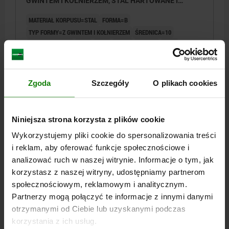
GWINTEM I KOŁNIERZEM, STAL HARTOWANE I
OKSYDOWANE
MATERIAŁ KORPUSU=STAL
FORMA=B
TYP FORMY=Z GWINTEM I KOŁNIERZEM
ŚREDNICA=10
GWINT=M16X1,5
D3=3
H=20
H1=15
H2=13,5
H3=4
DŁUGOŚĆ=27
T=15,5
SW1=17
SW2=5
Nr zamówienia:
03099-60-2101611
Zgoda
Szczegóły
O plikach cookies
523,05 PLN
SZCZEGÓŁY
plus VAT
plus koszty wysyłki
Niniejsza strona korzysta z plików cookie
Wykorzystujemy pliki cookie do spersonalizowania treści
03099-60 B
i reklam, aby oferować funkcje społecznościowe i
analizować ruch w naszej witrynie. Informacje o tym, jak
korzystasz z naszej witryny, udostępniamy partnerom
społecznościowym, reklamowym i analitycznym.
Partnerzy mogą połączyć te informacje z innymi danymi
otrzymanymi od Ciebie lub uzyskanymi podczas
korzystania z ich usług.
TULEJKA USTALAJACA Z CZUJNIKIEM STANU, PNP