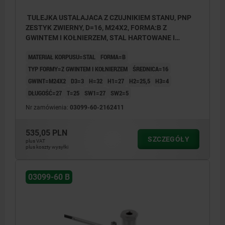
TULEJKA USTALAJACA Z CZUJNIKIEM STANU, PNP
ZESTYK ZWIERNY, D=16, M24X2, FORMA:B Z
GWINTEM I KOŁNIERZEM, STAL HARTOWANE I
OKSYDOWANE
MATERIAŁ KORPUSU=STAL
FORMA=B
TYP FORMY=Z GWINTEM I KOŁNIERZEM
ŚREDNICA=16
GWINT=M24X2
D3=3
H=32
H1=27
H2=25,5
H3=4
DŁUGOŚĆ=27
T=25
SW1=27
SW2=5
Nr zamówienia:
03099-60-2162411
535,05 PLN
SZCZEGÓŁY
plus VAT
plus koszty wysyłki
03099-60 B