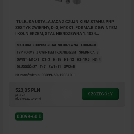
TULEJKA USTALAJACA Z CZUJNIKIEM STANU, PNP
ZESTYK ZWIERNY, D=3, M10X1, FORMA:B Z GWINTEM
I KOŁNIERZEM, STAL NIERDZEWNA 1.4034
HARTOWANA, NIEPOWLEKANA
MATERIAŁ KORPUSU=STAL NIERDZEWNA
FORMA=B
TYP FORMY=Z GWINTEM I KOŁNIERZEM
ŚREDNICA=3
GWINT=M10X1
D3=3
H=15
H1=12
H2=10,5
H3=4
DŁUGOŚĆ=27
T=7
SW1=11
SW2=5
Nr zamówienia:
03099-60-12031011
523,05 PLN
SZCZEGÓŁY
plus VAT
plus koszty wysyłki
03099-60 B