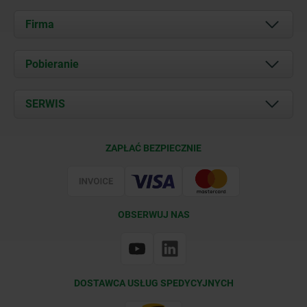
Firma
O nas
Pobieranie
Aktualności
Documents
SERWIS
Kontakt
Warunki dostawy
ZAPŁAĆ BEZPIECZNIE
Certyfikacja
OBSERWUJ NAS
DOSTAWCA USŁUG SPEDYCYJNYCH