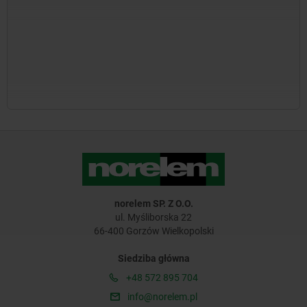
norelem SP. Z O.O.
ul. Myśliborska 22
66-400 Gorzów Wielkopolski
Siedziba główna
+48 572 895 704
info@norelem.pl