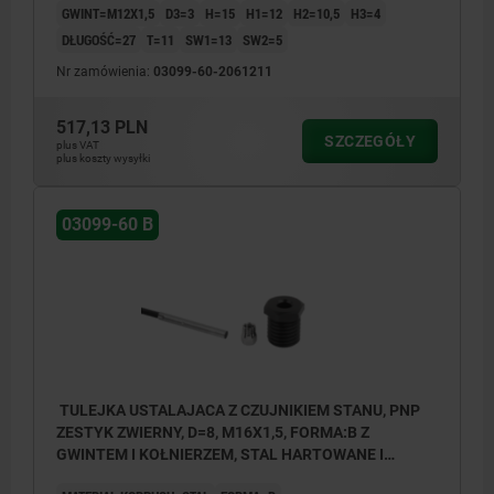
GWINT=M12X1,5
D3=3
H=15
H1=12
H2=10,5
H3=4
DŁUGOŚĆ=27
T=11
SW1=13
SW2=5
Nr zamówienia:
03099-60-2061211
517,13 PLN
SZCZEGÓŁY
plus VAT
plus koszty wysyłki
03099-60 B
TULEJKA USTALAJACA Z CZUJNIKIEM STANU, PNP
ZESTYK ZWIERNY, D=8, M16X1,5, FORMA:B Z
GWINTEM I KOŁNIERZEM, STAL HARTOWANE I
OKSYDOWANE