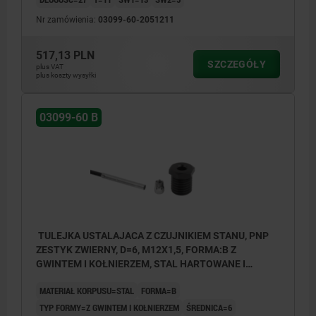
Nr zamówienia:
03099-60-2051211
517,13 PLN
SZCZEGÓŁY
plus VAT
plus koszty wysyłki
03099-60 B
TULEJKA USTALAJACA Z CZUJNIKIEM STANU, PNP
ZESTYK ZWIERNY, D=6, M12X1,5, FORMA:B Z
GWINTEM I KOŁNIERZEM, STAL HARTOWANE I
OKSYDOWANE
MATERIAŁ KORPUSU=STAL
FORMA=B
TYP FORMY=Z GWINTEM I KOŁNIERZEM
ŚREDNICA=6