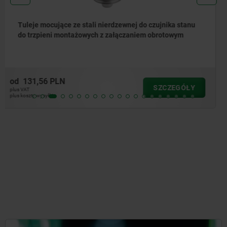
Element przegubowy złączki zaciskowej, aluminiowy,
kątowy, z wewnętrznym zazębieniem do rur okrągłych
od
66,18 PLN
SZCZEGÓŁY
plus VAT
plus koszty wysyłki