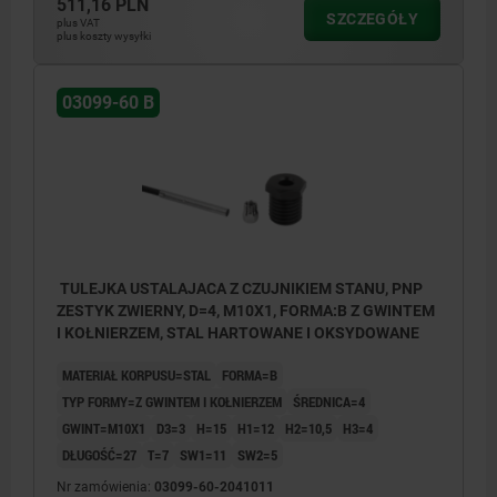
511,16 PLN
1) LED
SZCZEGÓŁY
plus VAT
plus koszty wysyłki
BN = brązowy
03099-60 B
BK = czarny
BU = niebieski
TULEJKA USTALAJACA Z CZUJNIKIEM STANU, PNP
ZESTYK ZWIERNY, D=4, M10X1, FORMA:B Z GWINTEM
I KOŁNIERZEM, STAL HARTOWANE I OKSYDOWANE
MATERIAŁ KORPUSU=STAL
FORMA=B
TYP FORMY=Z GWINTEM I KOŁNIERZEM
ŚREDNICA=4
GWINT=M10X1
D3=3
H=15
H1=12
H2=10,5
H3=4
DŁUGOŚĆ=27
T=7
SW1=11
SW2=5
Nr zamówienia:
03099-60-2041011