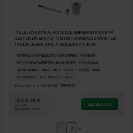
TULEJKA USTALAJACA Z CZUJNIKIEM STANU, PNP
ZESTYK ZWIERNY, D=4, M10X1, FORMA:B Z GWINTEM
I KOŁNIERZEM, STAL NIERDZEWNA 1.4034
HARTOWANA, NIEPOWLEKANA
MATERIAŁ KORPUSU=STAL NIERDZEWNA
FORMA=B
TYP FORMY=Z GWINTEM I KOŁNIERZEM
ŚREDNICA=4
GWINT=M10X1
D3=3
H=15
H1=12
H2=10,5
H3=4
DŁUGOŚĆ=27
T=7
SW1=11
SW2=5
Nr zamówienia:
03099-60-12041011
523,05 PLN
SZCZEGÓŁY
plus VAT
plus koszty wysyłki
1
2