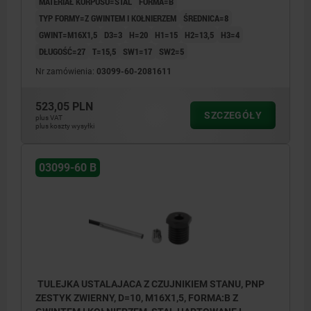
MATERIAŁ KORPUSU=STAL
FORMA=B
TYP FORMY=Z GWINTEM I KOŁNIERZEM
ŚREDNICA=8
GWINT=M16X1,5
D3=3
H=20
H1=15
H2=13,5
H3=4
DŁUGOŚĆ=27
T=15,5
SW1=17
SW2=5
Nr zamówienia:
03099-60-2081611
523,05 PLN
SZCZEGÓŁY
plus VAT
plus koszty wysyłki
03099-60 B
TULEJKA USTALAJACA Z CZUJNIKIEM STANU, PNP
ZESTYK ZWIERNY, D=10, M16X1,5, FORMA:B Z