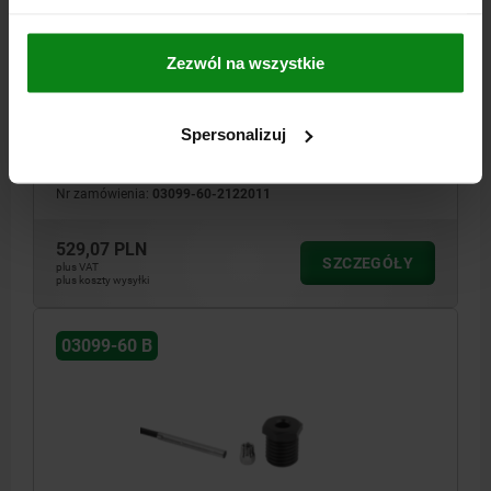
ZESTYK ZWIERNY, D=12, M20X1,5, FORMA:B Z
GWINTEM I KOŁNIERZEM, STAL HARTOWANE I
Zezwól na wszystkie
OKSYDOWANE
MATERIAŁ KORPUSU=STAL
FORMA=B
TYP FORMY=Z GWINTEM I KOŁNIERZEM
ŚREDNICA=12
Spersonalizuj
GWINT=M20X1,5
D3=3
H=25
H1=20
H2=18,5
H3=4
DŁUGOŚĆ=27
T=19
SW1=22
SW2=5
Nr zamówienia:
03099-60-2122011
529,07 PLN
SZCZEGÓŁY
plus VAT
plus koszty wysyłki
03099-60 B