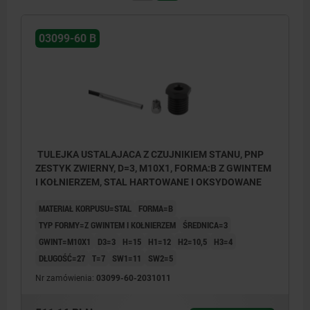
03099-60 B
TULEJKA USTALAJACA Z CZUJNIKIEM STANU, PNP
ZESTYK ZWIERNY, D=3, M10X1, FORMA:B Z GWINTEM
I KOŁNIERZEM, STAL HARTOWANE I OKSYDOWANE
MATERIAŁ KORPUSU=STAL
FORMA=B
TYP FORMY=Z GWINTEM I KOŁNIERZEM
ŚREDNICA=3
GWINT=M10X1
D3=3
H=15
H1=12
H2=10,5
H3=4
DŁUGOŚĆ=27
T=7
SW1=11
SW2=5
Nr zamówienia:
03099-60-2031011