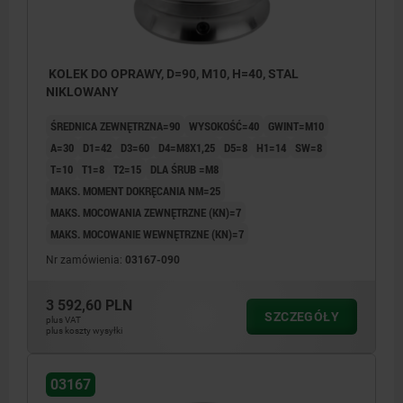
KOLEK DO OPRAWY, D=90, M10, H=40, STAL
NIKLOWANY
ŚREDNICA ZEWNĘTRZNA=90
WYSOKOŚĆ=40
GWINT=M10
A=30
D1=42
D3=60
D4=M8X1,25
D5=8
H1=14
SW=8
T=10
T1=8
T2=15
DLA ŚRUB =M8
MAKS. MOMENT DOKRĘCANIA NM=25
MAKS. MOCOWANIA ZEWNĘTRZNE (KN)=7
MAKS. MOCOWANIE WEWNĘTRZNE (KN)=7
Nr zamówienia:
03167-090
3 592,60 PLN
SZCZEGÓŁY
plus VAT
plus koszty wysyłki
03167