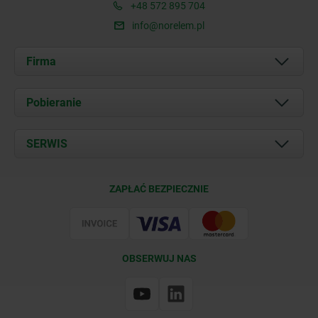
+48 572 895 704
info@norelem.pl
Firma
O nas
Pobieranie
Aktualności
Documents
SERWIS
Kontakt
Warunki dostawy
ZAPŁAĆ BEZPIECZNIE
Certyfikacja
OBSERWUJ NAS