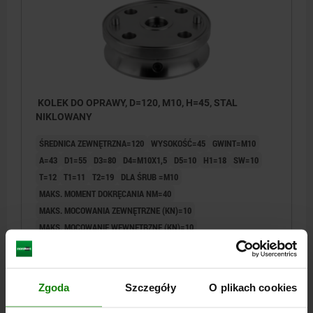
KOLEK DO OPRAWY, D=120, M10, H=45, STAL
NIKLOWANY
ŚREDNICA ZEWNĘTRZNA=120
WYSOKOŚĆ=45
GWINT=M10
A=43
D1=55
D3=80
D4=M10X1,5
D5=10
H1=18
SW=10
T=12
T1=11
T2=19
DLA ŚRUB =M10
MAKS. MOMENT DOKRĘCANIA NM=40
MAKS. MOCOWANIA ZEWNĘTRZNE (KN)=10
MAKS. MOCOWANIE WEWNĘTRZNE (KN)=10
Nr zamówienia:
03167-120
4 017,64 PLN
Zgoda
Szczegóły
O plikach cookies
SZCZEGÓŁY
plus VAT
plus koszty wysyłki