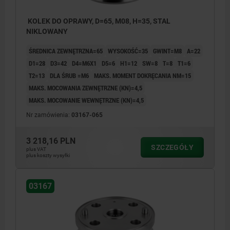
KOLEK DO OPRAWY, D=65, M08, H=35, STAL
NIKLOWANY
ŚREDNICA ZEWNĘTRZNA=65
WYSOKOŚĆ=35
GWINT=M8
A=22
D1=28
D3=42
D4=M6X1
D5=6
H1=12
SW=8
T=8
T1=6
T2=13
DLA ŚRUB =M6
MAKS. MOMENT DOKRĘCANIA NM=15
MAKS. MOCOWANIA ZEWNĘTRZNE (KN)=4,5
MAKS. MOCOWANIE WEWNĘTRZNE (KN)=4,5
Nr zamówienia:
03167-065
3 218,16 PLN
SZCZEGÓŁY
plus VAT
plus koszty wysyłki
03167