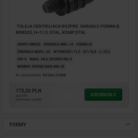
TULEJA CENTRUJACA ROZPRE. OKRAGLY, FORMA:B,
M08X25, H=11,5, STAL, KOMP:STAL
GWINT=M8X25
ŚREDNICA MIN.=16
FORMA=B
ŚREDNICA MAKS.=22
WYSOKOŚĆ=11,5
H1=10,4
L=15,4
SW=6
MAKS. SIŁA ZACISKU KN=9
MOMENT DOKRĘCANIA NM=25
Nr zamówienia:
03164-21608
173,20 PLN
SZCZEGÓŁY
plus VAT
plus koszty wysyłki
FORMY