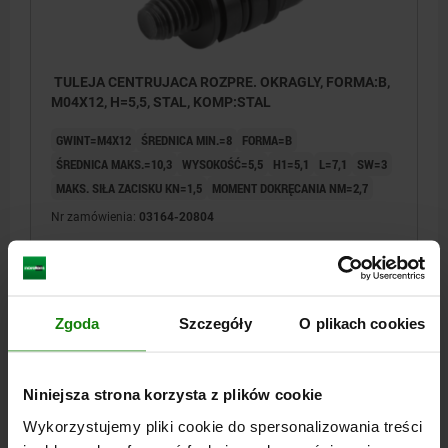
TULEJA CENTRUJACA ROZPRE. OKRAGLY, FORMA:B,
M04X12, H=5,5, STAL, KOMP:STAL
GWINT=M4X12
ŚREDNICA MIN.=8
FORMA=B
ŚREDNICA MAKS.=10,3
WYSOKOŚĆ=5,5
H1=5,1
L=7,1
SW=3
MAKS. SIŁA ZACISKU KN=1,5
MOMENT DOKRĘCANIA NM=2,7
Nr zamówienia:
03164-20804
129,94 PLN
SZCZEGÓŁY
plus VAT
plus koszty wysyłki
Zgoda
Szczegóły
O plikach cookies
03164
Niniejsza strona korzysta z plików cookie
Wykorzystujemy pliki cookie do spersonalizowania treści