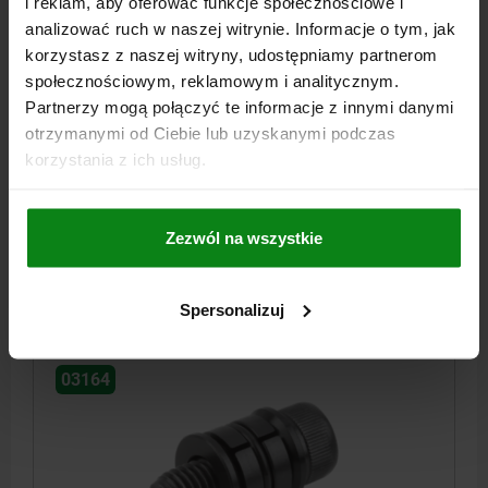
i reklam, aby oferować funkcje społecznościowe i
analizować ruch w naszej witrynie. Informacje o tym, jak
korzystasz z naszej witryny, udostępniamy partnerom
społecznościowym, reklamowym i analitycznym.
TULEJA CENTRUJACA ROZPRE. OKRAGLY, FORMA:B,
M05X15, H=6,4, STAL, KOMP:STAL
Partnerzy mogą połączyć te informacje z innymi danymi
otrzymanymi od Ciebie lub uzyskanymi podczas
GWINT=M5X15
ŚREDNICA MIN.=10
FORMA=B
korzystania z ich usług.
ŚREDNICA MAKS.=12,3
WYSOKOŚĆ=6,4
H1=6,2
L=9
SW=4
MAKS. SIŁA ZACISKU KN=2,5
MOMENT DOKRĘCANIA NM=5,4
Nr zamówienia:
03164-21005
Zezwól na wszystkie
129,94 PLN
SZCZEGÓŁY
plus VAT
Spersonalizuj
plus koszty wysyłki
03164