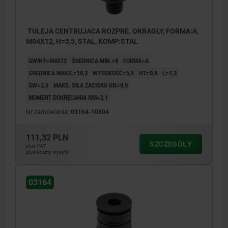
TULEJA CENTRUJACA ROZPRE. OKRAGLY, FORMA:A,
M04X12, H=5,5, STAL, KOMP:STAL
GWINT=M4X12
ŚREDNICA MIN.=8
FORMA=A
ŚREDNICA MAKS.=10,3
WYSOKOŚĆ=5,5
H1=0,9
L=7,3
SW=2,5
MAKS. SIŁA ZACISKU KN=0,9
MOMENT DOKRĘCANIA NM=2,1
Nr zamówienia:
03164-10804
111,32 PLN
SZCZEGÓŁY
plus VAT
plus koszty wysyłki
Forma A: ze śrubą z łbem sześciokątnym
Forma A
03164
Forma B: ze śrubą z łbem walcowym
Forma B
Wymiar H odnosi się do wysokości przy ≥D.
Wymiar 
Wymiar L odnosi się do długości przy ≤D.
Wymiar L