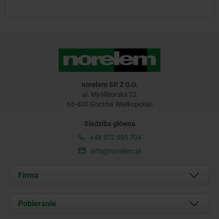
norelem SP. Z O.O.
ul. Myśliborska 22
66-400 Gorzów Wielkopolski
Siedziba główna
+48 572 895 704
info@norelem.pl
Firma
O nas
Pobieranie
Aktualności