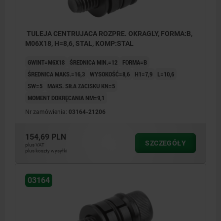
TULEJA CENTRUJACA ROZPRE. OKRAGLY, FORMA:B,
M06X18, H=8,6, STAL, KOMP:STAL
GWINT=M6X18
ŚREDNICA MIN.=12
FORMA=B
ŚREDNICA MAKS.=16,3
WYSOKOŚĆ=8,6
H1=7,9
L=10,6
SW=5
MAKS. SIŁA ZACISKU KN=5
MOMENT DOKRĘCANIA NM=9,1
Nr zamówienia:
03164-21206
154,69 PLN
SZCZEGÓŁY
plus VAT
plus koszty wysyłki
03164