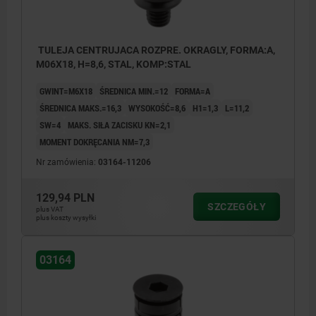
TULEJA CENTRUJACA ROZPRE. OKRAGLY, FORMA:A,
M06X18, H=8,6, STAL, KOMP:STAL
GWINT=M6X18
ŚREDNICA MIN.=12
FORMA=A
ŚREDNICA MAKS.=16,3
WYSOKOŚĆ=8,6
H1=1,3
L=11,2
SW=4
MAKS. SIŁA ZACISKU KN=2,1
MOMENT DOKRĘCANIA NM=7,3
Nr zamówienia:
03164-11206
129,94 PLN
SZCZEGÓŁY
plus VAT
plus koszty wysyłki
03164