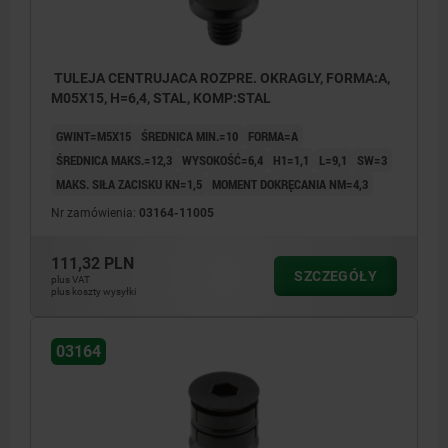
1) O-Ring
1) O-Ri
TULEJA CENTRUJACA ROZPRE. OKRAGLY, FORMA:A,
M05X15, H=6,4, STAL, KOMP:STAL
GWINT=M5X15
ŚREDNICA MIN.=10
FORMA=A
ŚREDNICA MAKS.=12,3
WYSOKOŚĆ=6,4
H1=1,1
L=9,1
SW=3
MAKS. SIŁA ZACISKU KN=1,5
MOMENT DOKRĘCANIA NM=4,3
Nr zamówienia:
03164-11005
111,32 PLN
SZCZEGÓŁY
plus VAT
plus koszty wysyłki
03164