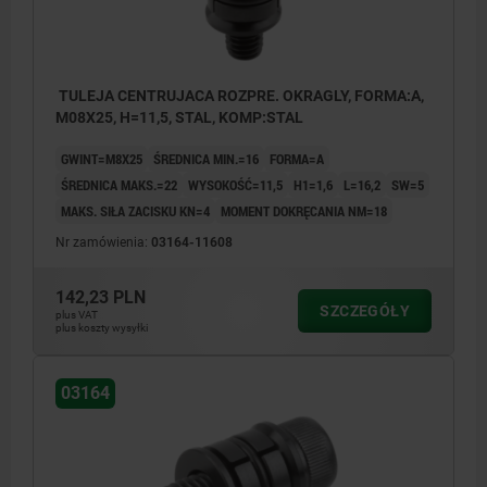
TULEJA CENTRUJACA ROZPRE. OKRAGLY, FORMA:A,
M08X25, H=11,5, STAL, KOMP:STAL
GWINT=M8X25
ŚREDNICA MIN.=16
FORMA=A
ŚREDNICA MAKS.=22
WYSOKOŚĆ=11,5
H1=1,6
L=16,2
SW=5
MAKS. SIŁA ZACISKU KN=4
MOMENT DOKRĘCANIA NM=18
Nr zamówienia:
03164-11608
142,23 PLN
SZCZEGÓŁY
plus VAT
plus koszty wysyłki
03164