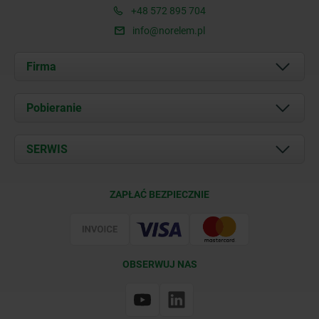
+48 572 895 704
info@norelem.pl
Firma
O nas
Pobieranie
Aktualności
Documents
SERWIS
Kontakt
Warunki dostawy
ZAPŁAĆ BEZPIECZNIE
Certyfikacja
OBSERWUJ NAS