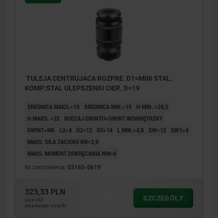
TULEJA CENTRUJACA ROZPRE. D1=M06 STAL,
KOMP:STAL ULEPSZENIU CIEP., D=19
ŚREDNICA MAKS.=19
ŚREDNICA MIN.=15
H MIN. =24,5
H MAKS. =32
RODZAJ GWINTU=GWINT WEWNĘTRZNY
GWINT=M6
L2=4
D2=12
D3=14
L MIN.=4,8
SW=12
SW1=4
MAKS. SIŁA ZACISKU KN=2,5
MAKS. MOMENT DOKRĘCANIA NM=6
Nr zamówienia:
03165-0619
323,33 PLN
SZCZEGÓŁY
plus VAT
plus koszty wysyłki