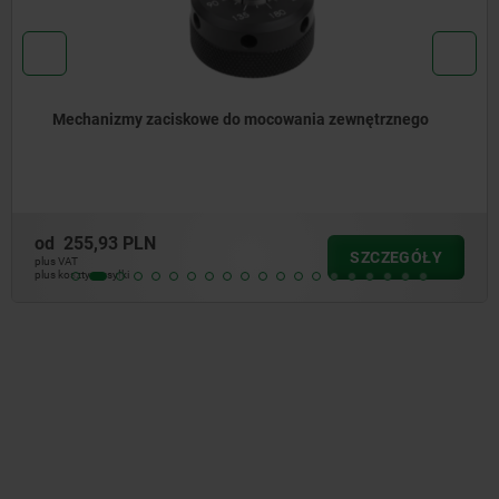
trznego
Tuleja zaciskowa do mocowania zewnętrzn
od
1 114,47 PLN
CZEGÓŁY
S
plus VAT
plus koszty wysyłki