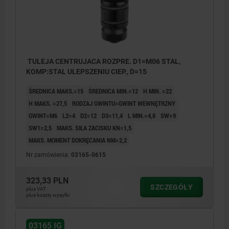
TULEJA CENTRUJACA ROZPRE. D1=M06 STAL,
KOMP:STAL ULEPSZENIU CIEP., D=15
ŚREDNICA MAKS.=15
ŚREDNICA MIN.=12
H MIN. =22
H MAKS. =27,5
RODZAJ GWINTU=GWINT WEWNĘTRZNY
GWINT=M6
L2=4
D2=12
D3=11,4
L MIN.=4,8
SW=9
SW1=2,5
MAKS. SIŁA ZACISKU KN=1,5
MAKS. MOMENT DOKRĘCANIA NM=2,2
Nr zamówienia:
03165-0615
323,33 PLN
SZCZEGÓŁY
plus VAT
plus koszty wysyłki
03165 IG