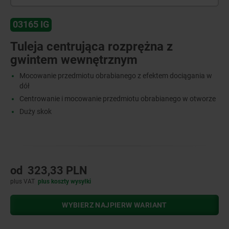
03165 IG
Tuleja centrująca rozprężna z
gwintem wewnętrznym
Mocowanie przedmiotu obrabianego z efektem dociągania w
dół
Centrowanie i mocowanie przedmiotu obrabianego w otworze
Duży skok
od
323,33 PLN
plus VAT
plus koszty wysyłki
WYBIERZ NAJPIERW WARIANT