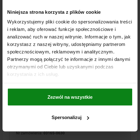
SZCZEGÓŁY
plus VAT
plus koszty wysyłki
Niniejsza strona korzysta z plików cookie
Wykorzystujemy pliki cookie do spersonalizowania treści
03165 IG
i reklam, aby oferować funkcje społecznościowe i
analizować ruch w naszej witrynie. Informacje o tym, jak
korzystasz z naszej witryny, udostępniamy partnerom
społecznościowym, reklamowym i analitycznym.
Partnerzy mogą połączyć te informacje z innymi danymi
otrzymanymi od Ciebie lub uzyskanymi podczas
korzystania z ich usług.
TULEJA CENTRUJACA ROZPRE. D1=M06 STAL,
KOMP:STAL ULEPSZENIU CIEP., D=30
ŚREDNICA MAKS.=30
ŚREDNICA MIN.=24
H MIN. =32
Zezwól na wszystkie
H MAKS. =44,5
RODZAJ GWINTU=GWINT WEWNĘTRZNY
GWINT=M6
L2=4
D2=12
D3=23
L MIN.=7
SW=19
SW1=5
MAKS. SIŁA ZACISKU KN=4,5
Spersonalizuj
MAKS. MOMENT DOKRĘCANIA NM=10
Nr zamówienia:
03165-0630