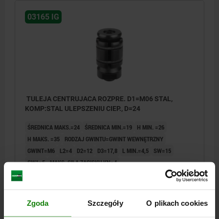
03165 IG
TULEJA CENTRUJACA ROZPRE. D1=M06 STAL,
KOMP:STAL ULEPSZENIU CIEP., D=24
ŚREDNICA MAKS.=24
ŚREDNICA MIN.=19
H MIN. =26
H MAKS. =35
RODZAJ GWINTU=GWINT WEWNĘTRZNY
GWINT=M6
L2=4
D2=12
D3=17,8
L MIN.=4,5
SW=15
SW1=5
MAKS. SIŁA ZACISKU KN=4
MAKS. MOMENT DOKRĘCANIA NM=10
Nr zamówienia:
03165-0624
Zgoda
Szczegóły
O plikach cookies
351,12 PLN