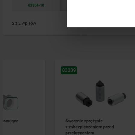
03334-10
2
z 2 wpisów
03339
03330-01
Sworznie sprężyste
Narzędzi
z zabezpieczeniem przed
bocznych 
przekręceniem
sztuczne