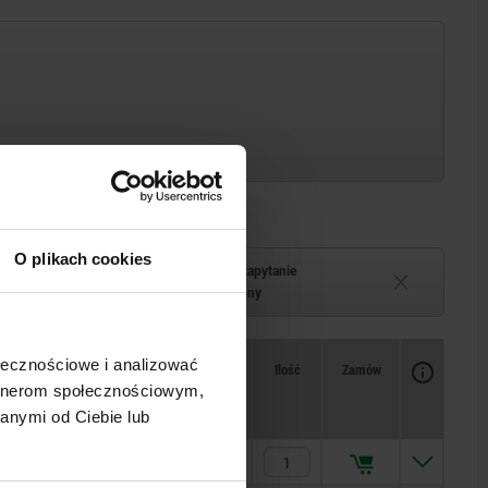
O plikach cookies
Termin dostawy na zapytanie
–2 tygodni
Chwilowo niedostępny
ołecznościowe i analizować
Dostępność
CAD
Ilość
Zamów
Cena
artnerom społecznościowym,
anymi od Ciebie lub
71,85 PLN