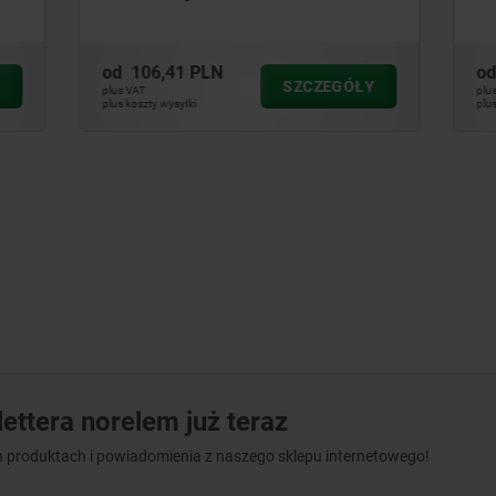
 PLN
od
35,12 PLN
SZCZEGÓŁY
SZ
plus VAT
ki
plus koszty wysyłki
ettera norelem już teraz
 produktach i powiadomienia z naszego sklepu internetowego!