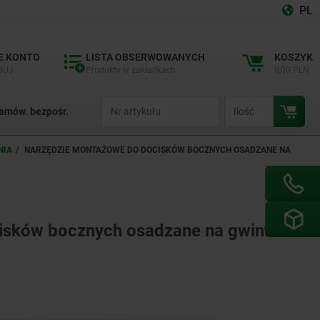
PL
E KONTO
LISTA OBSERWOWANYCH
KOSZYK
GUJ
Produkty w zakładkach
0,00 PLN
productCode
qty
amów. bezpośr.
NIA
NARZĘDZIE MONTAŻOWE DO DOCISKÓW BOCZNYCH OSADZANE NA
isków bocznych osadzane na gwint