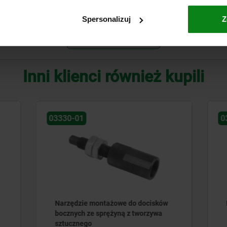
M18
Spersonalizuj
Z
POWIĘKSZ TABELĘ
Inni klienci również kupili
03334
e montażowe do docisków
Dociski boczne osadzane n
ze sprężyną z tworzywa
go