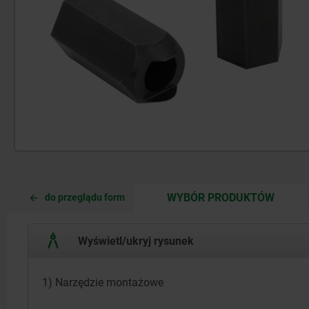
CURRE
CURRE
WYBÓR PRODUKTÓW
do przeglądu form
TAB:
TAB:
Wyświetl/ukryj rysunek
1) Narzędzie montażowe