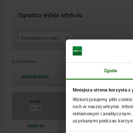
Ogranicz wybór artykułu
Odpowiedni do osadzania docisków bocznych z D
M12
2
z 2 wpisów
M18
Zgoda
DOSTĘPNOŚĆ
Dostępność jest aktualizowana kilka 
Niniejsza strona korzysta z
Wykorzystujemy pliki cookie 
nr zam.
ruch w naszej witrynie. Inf
reklamowym i analitycznym. 
uzyskanymi podczas korzysta
03334-06