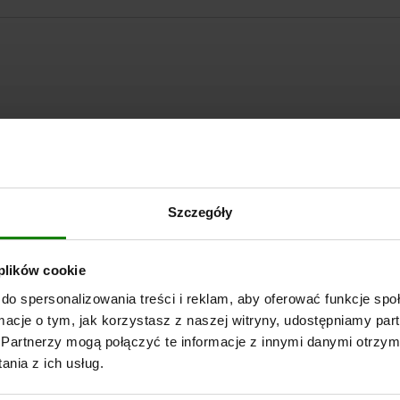
POWIĘKSZ TABELĘ
Szczegóły
Wysyłka od ręki
razy dziennie w regularnych odstępach czasu.
Wysyłka w ciągu 1
 plików cookie
do spersonalizowania treści i reklam, aby oferować funkcje sp
Odpowiedni do osadzania docisków bocznych z D
ormacje o tym, jak korzystasz z naszej witryny, udostępniamy p
Partnerzy mogą połączyć te informacje z innymi danymi otrzym
nia z ich usług.
M12