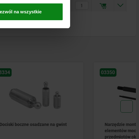
85,56 PLN
ezwól na wszystkie
03350
a gwint
Narzędzie montażowe do
elementów mocujących do
przedmiotów okrągłych