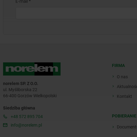
FIRMA
O nas
norelem SP. Z O.O.
Aktualnoś
ul. Myśliborska 22
66-400 Gorzów Wielkopolski
Kontakt
Siedziba główna
POBIERANIE
+48 572 895 704
info@norelem.pl
Document