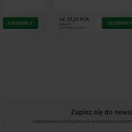
od
32,23 PLN
od
106,41
SZCZEGÓŁY
plus VAT
plus VAT
plus koszty wysyłki
plus koszty wysył
Zapisz się do newsl
Bądź pierwszym, który otrzyma wiadomości o naszych