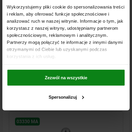
Wykorzystujemy pliki cookie do spersonalizowania treści
i reklam, aby oferować funkcje społecznościowe i
analizować ruch w naszej witrynie. Informacje o tym, jak
korzystasz z naszej witryny, udostępniamy partnerom
społecznościowym, reklamowym i analitycznym.
DOCISK BOCZNY, SIŁA SPRĘŻYNY Z USZCZELKA
Partnerzy mogą połączyć te informacje z innymi danymi
D=10, D2=10, L1=10, ALUMINIUM, KOMP:STAL
otrzymanymi od Ciebie lub uzyskanymi podczas
korzystania z ich usług.
ŚREDNICA ZEWNĘTRZNA=10
ŚREDNICA ZEWNĘTRZNA=6
DŁUGOŚĆ=10
DŁUGOŚĆ=12
ŚREDNICA OTWORU 2=10
±S=1
F OK.N=40
4,5=1,7
6=1,9
8=1,9
Zezwól na wszystkie
Nr zamówienia:
03330-22064
29,10 PLN
Spersonalizuj
SZCZEGÓŁY
plus VAT
plus koszty wysyłki
03330 MA