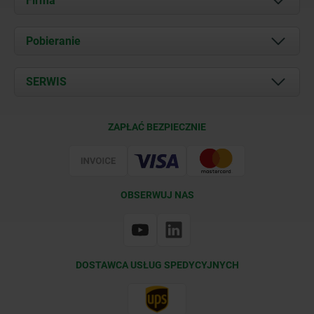
Firma
O nas
Pobieranie
Aktualności
Documents
SERWIS
Kontakt
Warunki dostawy
ZAPŁAĆ BEZPIECZNIE
Certyfikacja
OBSERWUJ NAS
DOSTAWCA USŁUG SPEDYCYJNYCH