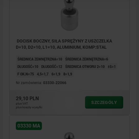
DOCISK BOCZNY, SIŁA SPRĘŻYNY Z USZCZELKA
D=10, D2=10, L1=10, ALUMINIUM, KOMP:STAL
ŚREDNICA ZEWNĘTRZNA=10
ŚREDNICA ZEWNĘTRZNA=6
DŁUGOŚĆ=10
DŁUGOŚĆ=12
ŚREDNICA OTWORU 2=10
±S=1
F OK.N=75
4,5=1,7
6=1,9
8=1,9
Nr zamówienia:
03330-22066
29,10 PLN
SZCZEGÓŁY
plus VAT
plus koszty wysyłki
03330 MA