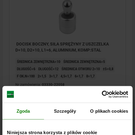
DOCISK BOCZNY, SIŁA SPRĘŻYNY Z USZCZELKA
D=10, D2=10, L1=6, ALUMINIUM, KOMP:STAL
ŚREDNICA ZEWNĘTRZNA=10
ŚREDNICA ZEWNĘTRZNA=5
DŁUGOŚĆ=6
DŁUGOŚĆ=12
ŚREDNICA OTWORU 2=10
±S=0,8
F OK.N=100
2=1,5
3=1,7
4,5=1,7
6=1,7
8=1,7
Nr zamówienia:
03330-22058
27,43 PLN
SZCZEGÓŁY
plus VAT
plus koszty wysyłki
Zgoda
Szczegóły
O plikach cookies
03330 MA
Niniejsza strona korzysta z plików cookie