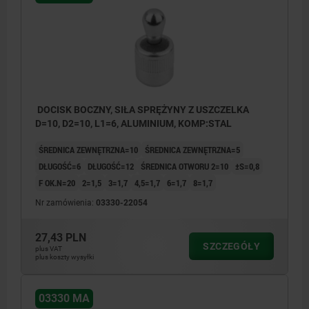
DOCISK BOCZNY, SIŁA SPRĘŻYNY Z USZCZELKA
D=10, D2=10, L1=6, ALUMINIUM, KOMP:STAL
ŚREDNICA ZEWNĘTRZNA=10
ŚREDNICA ZEWNĘTRZNA=5
DŁUGOŚĆ=6
DŁUGOŚĆ=12
ŚREDNICA OTWORU 2=10
±S=0,8
F OK.N=20
2=1,5
3=1,7
4,5=1,7
6=1,7
8=1,7
Nr zamówienia:
03330-22054
27,43 PLN
SZCZEGÓŁY
plus VAT
plus koszty wysyłki
03330 MA