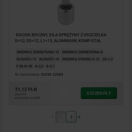
DOCISK BOCZNY, SIŁA SPRĘŻYNY Z USZCZELKA
D=12, D2=12, L1=13, ALUMINIUM, KOMP:STAL
ŚREDNICA ZEWNĘTRZNA=12
ŚREDNICA ZEWNĘTRZNA=8
DŁUGOŚĆ=13
DŁUGOŚĆ=14
ŚREDNICA OTWORU 2=12
±S=1,3
F OK.N=50
6=2,5
8=2,7
Nr zamówienia:
03330-22084
31,12 PLN
SZCZEGÓŁY
plus VAT
plus koszty wysyłki
1
2