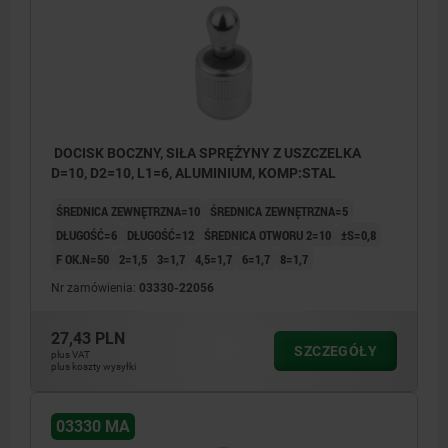
DOCISK BOCZNY, SIŁA SPRĘŻYNY Z USZCZELKA
D=10, D2=10, L1=6, ALUMINIUM, KOMP:STAL
ŚREDNICA ZEWNĘTRZNA=10
ŚREDNICA ZEWNĘTRZNA=5
DŁUGOŚĆ=6
DŁUGOŚĆ=12
ŚREDNICA OTWORU 2=10
±S=0,8
F OK.N=50
2=1,5
3=1,7
4,5=1,7
6=1,7
8=1,7
Nr zamówienia:
03330-22056
27,43 PLN
SZCZEGÓŁY
plus VAT
plus koszty wysyłki
03330 MA