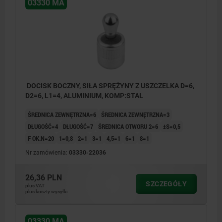
03330 MA
DOCISK BOCZNY, SIŁA SPRĘŻYNY Z USZCZELKA D=6,
D2=6, L1=4, ALUMINIUM, KOMP:STAL
ŚREDNICA ZEWNĘTRZNA=6
ŚREDNICA ZEWNĘTRZNA=3
DŁUGOŚĆ=4
DŁUGOŚĆ=7
ŚREDNICA OTWORU 2=6
±S=0,5
F OK.N=20
1=0,8
2=1
3=1
4,5=1
6=1
8=1
Nr zamówienia:
03330-22036
26,36 PLN
SZCZEGÓŁY
plus VAT
plus koszty wysyłki
03330 MA