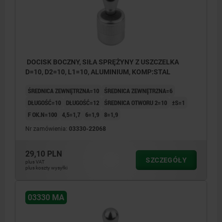
DOCISK BOCZNY, SIŁA SPRĘŻYNY Z USZCZELKA
D=10, D2=10, L1=10, ALUMINIUM, KOMP:STAL
ŚREDNICA ZEWNĘTRZNA=10
ŚREDNICA ZEWNĘTRZNA=6
DŁUGOŚĆ=10
DŁUGOŚĆ=12
ŚREDNICA OTWORU 2=10
±S=1
F OK.N=100
4,5=1,7
6=1,9
8=1,9
Nr zamówienia:
03330-22068
29,10 PLN
SZCZEGÓŁY
plus VAT
plus koszty wysyłki
03330 MA