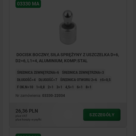
03330 MA
DOCISK BOCZNY, SIŁA SPRĘŻYNY Z USZCZELKA D=6,
D2=6, L1=4, ALUMINIUM, KOMP:STAL
ŚREDNICA ZEWNĘTRZNA=6
ŚREDNICA ZEWNĘTRZNA=3
DŁUGOŚĆ=4
DŁUGOŚĆ=7
ŚREDNICA OTWORU 2=6
±S=0,5
F OK.N=10
1=0,8
2=1
3=1
4,5=1
6=1
8=1
Nr zamówienia:
03330-22034
26,36 PLN
SZCZEGÓŁY
plus VAT
plus koszty wysyłki
1) Narzędzie montażowe