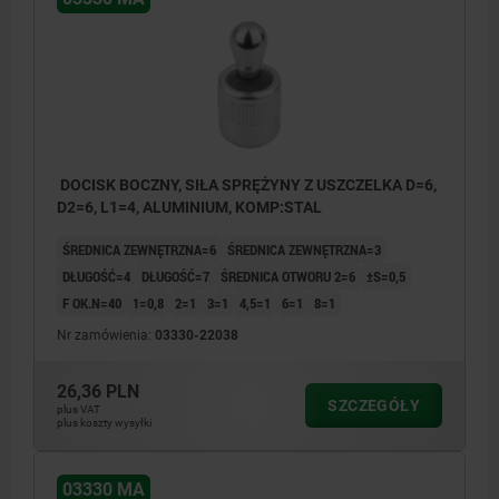
DOCISK BOCZNY, SIŁA SPRĘŻYNY Z USZCZELKA D=6,
D2=6, L1=4, ALUMINIUM, KOMP:STAL
ŚREDNICA ZEWNĘTRZNA=6
ŚREDNICA ZEWNĘTRZNA=3
DŁUGOŚĆ=4
DŁUGOŚĆ=7
ŚREDNICA OTWORU 2=6
±S=0,5
F OK.N=40
1=0,8
2=1
3=1
4,5=1
6=1
8=1
Nr zamówienia:
03330-22038
26,36 PLN
SZCZEGÓŁY
plus VAT
plus koszty wysyłki
03330 MA