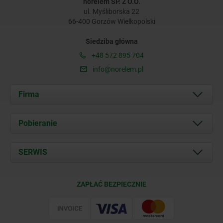
norelem SP. Z O.O.
ul. Myśliborska 22
66-400 Gorzów Wielkopolski
Siedziba główna
+48 572 895 704
info@norelem.pl
Firma
O nas
Pobieranie
Aktualności
Documents
SERWIS
Kontakt
Warunki dostawy
ZAPŁAĆ BEZPIECZNIE
Certyfikacja