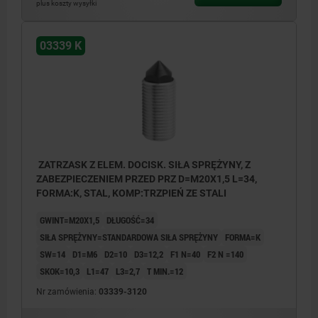
plus koszty wysyłki
03339 K
ZATRZASK Z ELEM. DOCISK. SIŁA SPRĘŻYNY, Z
ZABEZPIECZENIEM PRZED PRZ D=M20X1,5 L=34,
FORMA:K, STAL, KOMP:TRZPIEŃ ZE STALI
GWINT=M20X1,5
DŁUGOŚĆ=34
SIŁA SPRĘŻYNY=STANDARDOWA SIŁA SPRĘŻYNY
FORMA=K
SW=14
D1=M6
D2=10
D3=12,2
F1 N=40
F2 N =140
SKOK=10,3
L1=47
L3=2,7
T MIN.=12
Nr zamówienia:
03339-3120