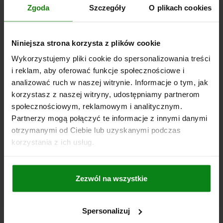
Nr zamówienia:
03339-3212
Zgoda
Szczegóły
O plikach cookies
32,23 PLN
SZCZEGÓŁY
plus VAT
plus koszty wysyłki
Niniejsza strona korzysta z plików cookie
Wykorzystujemy pliki cookie do spersonalizowania treści
03339 K
i reklam, aby oferować funkcje społecznościowe i
analizować ruch w naszej witrynie. Informacje o tym, jak
korzystasz z naszej witryny, udostępniamy partnerom
społecznościowym, reklamowym i analitycznym.
Partnerzy mogą połączyć te informacje z innymi danymi
otrzymanymi od Ciebie lub uzyskanymi podczas
korzystania z ich usług.
ZATRZASK Z ELEM. DOCISK. SIŁA SPRĘŻYNY
ZWIĘKSZONA, Z ZABEZPIECZENIEM PRZED PRZ
D=M16X1,5 L=28, FORMA:K, STAL, KOMP:TRZPIEŃ ZE
Zezwól na wszystkie
STALI
GWINT=M16X1,5
DŁUGOŚĆ=28
SIŁA SPRĘŻYNY=SIŁA SPRĘŻYNY ZWIĘKSZONA
FORMA=K
Spersonalizuj
SW=11
D1=M5
D2=8
D3=10
F1 N=35
F2 N =103
SKOK=8,7