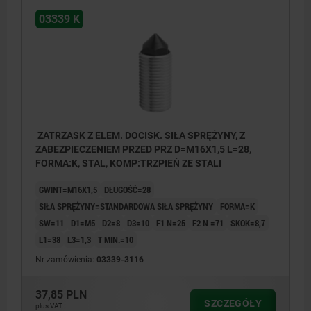
03339 K
ZATRZASK Z ELEM. DOCISK. SIŁA SPRĘŻYNY, Z
ZABEZPIECZENIEM PRZED PRZ D=M16X1,5 L=28,
FORMA:K, STAL, KOMP:TRZPIEŃ ZE STALI
GWINT=M16X1,5
DŁUGOŚĆ=28
SIŁA SPRĘŻYNY=STANDARDOWA SIŁA SPRĘŻYNY
FORMA=K
SW=11
D1=M5
D2=8
D3=10
F1 N=25
F2 N =71
SKOK=8,7
L1=38
L3=1,3
T MIN.=10
Nr zamówienia:
03339-3116
37,85 PLN
SZCZEGÓŁY
plus VAT