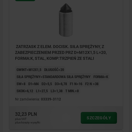
ZATRZASK Z ELEM. DOCISK. SIŁA SPRĘŻYNY, Z
ZABEZPIECZENIEM PRZED PRZ D=M12X1,5 L=20,
FORMA:K, STAL, KOMP:TRZPIEŃ ZE STALI
GWINT=M12X1,5
DŁUGOŚĆ=20
SIŁA SPRĘŻYNY=STANDARDOWA SIŁA SPRĘŻYNY
FORMA=K
SW=8
D1=M4
D2=5,5
D3=6,78
F1 N=16
F2 N =38
SKOK=6,12
L1=27,5
L3=1,38
T MIN.=8
Nr zamówienia:
03339-3112
32,23 PLN
SZCZEGÓŁY
plus VAT
plus koszty wysyłki