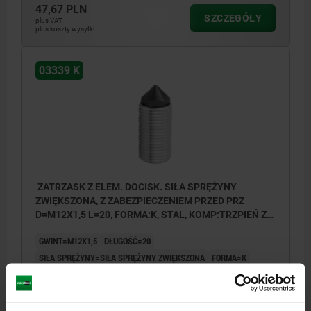
47,67 PLN
SZCZEGÓŁY
plus VAT
plus koszty wysyłki
03339 K
ZATRZASK Z ELEM. DOCISK. SIŁA SPRĘŻYNY
ZWIĘKSZONA, Z ZABEZPIECZENIEM PRZED PRZ
D=M12X1,5 L=20, FORMA:K, STAL, KOMP:TRZPIEŃ ZE
STALI
GWINT=M12X1,5
DŁUGOŚĆ=20
SIŁA SPRĘŻYNY=SIŁA SPRĘŻYNY ZWIĘKSZONA
FORMA=K
SW=8
D1=M4
D2=5,5
D3=6,78
F1 N=20
F2 N =60
SKOK=6,12
L1=27,5
L3=1,38
T MIN.=8