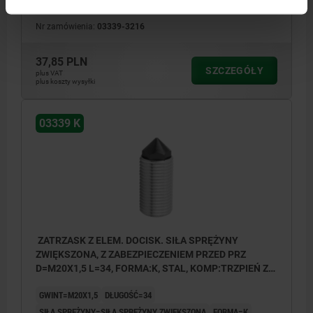
L1=38
L3=1,3
T MIN.=10
Nr zamówienia:
03339-3216
37,85 PLN
SZCZEGÓŁY
plus VAT
plus koszty wysyłki
03339 K
ZATRZASK Z ELEM. DOCISK. SIŁA SPRĘŻYNY
ZWIĘKSZONA, Z ZABEZPIECZENIEM PRZED PRZ
D=M20X1,5 L=34, FORMA:K, STAL, KOMP:TRZPIEŃ ZE
STALI
GWINT=M20X1,5
DŁUGOŚĆ=34
SIŁA SPRĘŻYNY=SIŁA SPRĘŻYNY ZWIĘKSZONA
FORMA=K