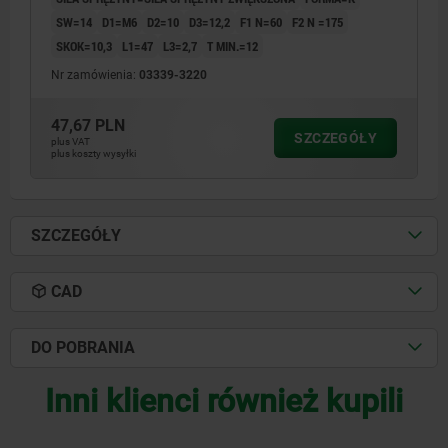
SW=14
D1=M6
D2=10
D3=12,2
F1 N=60
F2 N =175
SKOK=10,3
L1=47
L3=2,7
T MIN.=12
Nr zamówienia:
03339-3220
47,67 PLN
SZCZEGÓŁY
plus VAT
plus koszty wysyłki
SZCZEGÓŁY
CAD
DO POBRANIA
Inni klienci również kupili