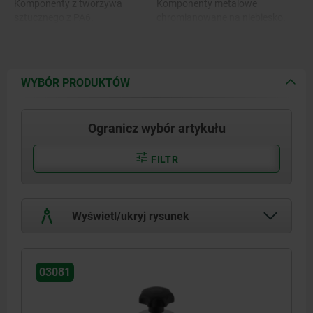
Komponenty z tworzywa
Komponenty metalowe
sztucznego z PA6.
chromianowane na niebiesko.
WYBÓR PRODUKTÓW
Ogranicz wybór artykułu
FILTR
Wyświetl/ukryj rysunek
03081