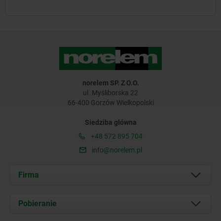
norelem SP. Z O.O.
ul. Myśliborska 22
66-400 Gorzów Wielkopolski
Siedziba główna
+48 572 895 704
info@norelem.pl
Firma
O nas
Pobieranie
Aktualności