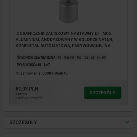
OGRANICZNIK ZACISKOWY NASTAWNY D1=M06
ALUMINIUM, ANODYZOWANY W KOLORZE NATUR,
KOMP:STAL AUTOMATOWA, PASYWOWANEJ NA
NIEBIESKO, D=40
ŚREDNICA ZEWNĘTRZNA=40
GWINT=M6
D2=32
H=60
WYSOKOŚĆ=40
L=7
Nr zamówienia:
03081-064040
87,03 PLN
SZCZEGÓŁY
plus VAT
plus koszty wysyłki
SZCZEGÓŁY