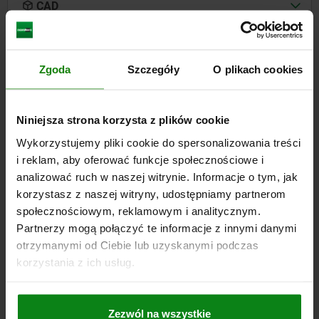
CAD
DO POBRANIA
Zgoda
Szczegóły
O plikach cookies
Inni klienci również kupili
Niniejsza strona korzysta z plików cookie
03087
Wykorzystujemy pliki cookie do spersonalizowania treści
i reklam, aby oferować funkcje społecznościowe i
analizować ruch w naszej witrynie. Informacje o tym, jak
korzystasz z naszej witryny, udostępniamy partnerom
społecznościowym, reklamowym i analitycznym.
Partnerzy mogą połączyć te informacje z innymi danymi
otrzymanymi od Ciebie lub uzyskanymi podczas
korzystania z ich usług.
Śruby separujące stalowe, klasa wytrzymałości 10.9.
Zezwól na wszystkie