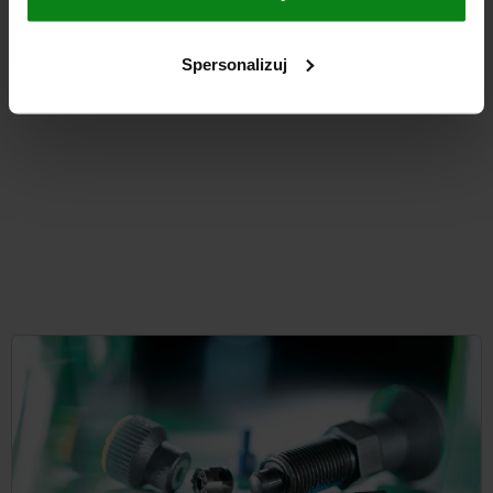
od
13,31 PLN
SZCZEGÓŁY
plus VAT
Spersonalizuj
plus koszty wysyłki