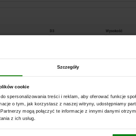
2
D3
H
21
M5
5,5
POWIĘKSZ TABELĘ
Szczegóły
Wysyłka od ręki
razy dziennie w regularnych odstępach czasu.
Wysyłka w ciągu 1
 plików cookie
do spersonalizowania treści i reklam, aby oferować funkcje sp
ormacje o tym, jak korzystasz z naszej witryny, udostępniamy p
Partnerzy mogą połączyć te informacje z innymi danymi otrzym
1
H2
H3
SW
Cisnienie robocze MPa
F
Siła trzymają
nia z ich usług.
4
15
26,7
19
0,3 - 0,7
30
75