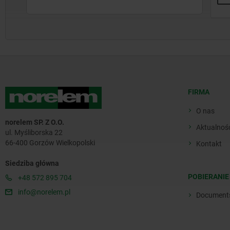
FIRMA
O nas
norelem SP. Z O.O.
Aktualnoś
ul. Myśliborska 22
66-400 Gorzów Wielkopolski
Kontakt
Siedziba główna
POBIERANIE
+48 572 895 704
info@norelem.pl
Document