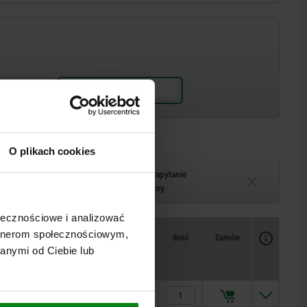
O plikach cookies
Termin dostawy na zapytanie
–2 tygodni
Chwilowo niedostępny
ołecznościowe i analizować
Dostępność
artnerom społecznościowym,
CAD
Ilość
Zamów
Cena
anymi od Ciebie lub
ca N
424,74 PLN