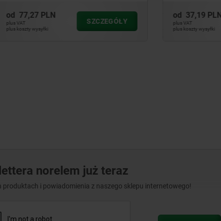
PLN
od
37,19 PLN
SZCZEGÓŁY
SZ
plus VAT
ki
plus koszty wysyłki
ettera norelem już teraz
 produktach i powiadomienia z naszego sklepu internetowego!