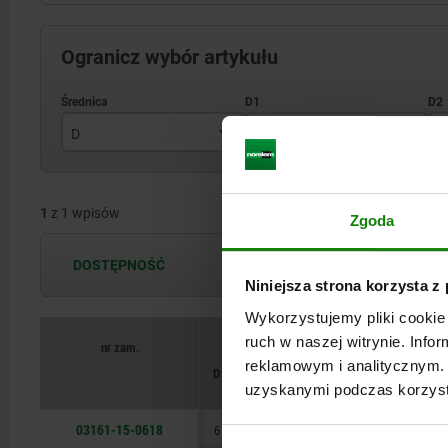
Ogranicz wybór artykułu
D
D1
D
6
M18x1
1
z 1 wpisów
Zgoda
DOSTĘPNOŚĆ
Dostępność jest aktualizowana kilka 
Niniejsza strona korzysta z
Wykorzystujemy pliki cookie 
ruch w naszej witrynie. Inf
nr zam.
reklamowym i analitycznym. 
D
D1
D2
D3
H
H
uzyskanymi podczas korzysta
03161-15-0618
6
M18x1
21
M5
5,5