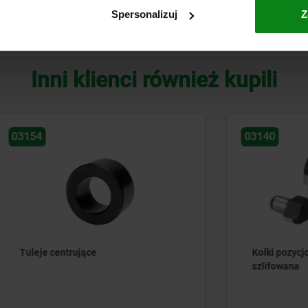
Spersonalizuj
Z
POWIĘKSZ TABELĘ
Inni klienci również kupili
03140
ntrujące
Kołki pozycjonujące ścięte
szlifowana