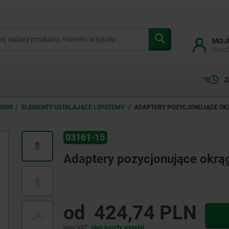
MOJ
ZALO
Z
3000
ELEMENTY USTALAJĄCE I SYSTEMY
ADAPTERY POZYCJONUJĄCE OKR
03161-15
Adaptery pozycjonujące okrąg
od
424,74 PLN
plus VAT
plus koszty wysyłki