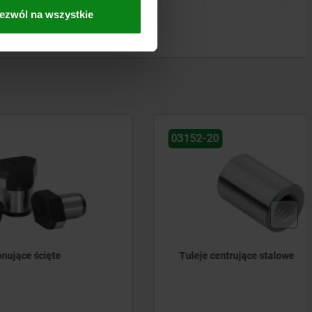
ezwól na wszystkie
03152-20
Tuleje centrujące stalowe