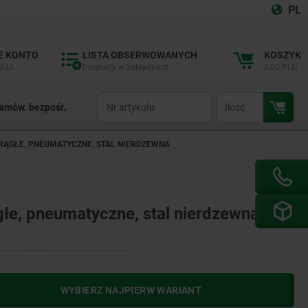
PL
E KONTO
LISTA OBSERWOWANYCH
KOSZYK
GUJ
Produkty w zakładkach
0,00 PLN
productCode
qty
amów. bezpośr.
ĄGŁE, PNEUMATYCZNE, STAL NIERDZEWNA
łe, pneumatyczne, stal nierdzewna
WYBIERZ NAJPIERW WARIANT