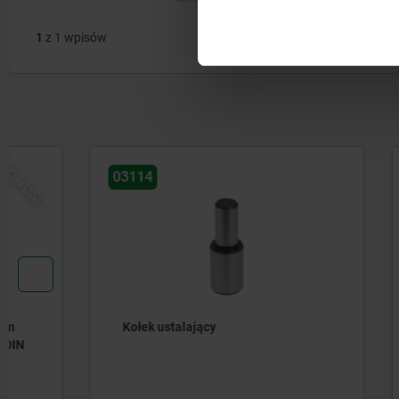
1
z 1 wpisów
03114
03154
Kołek ustalający
Tuleje ce