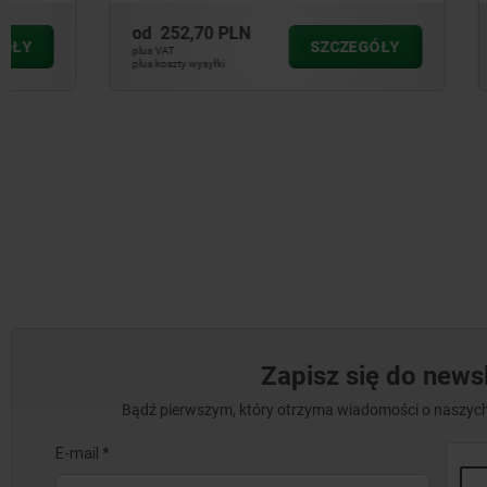
od
252,70 PLN
od
77,27 
SZCZEGÓŁY
plus VAT
plus VAT
plus koszty wysyłki
plus koszty wysył
Zapisz się do newsl
Bądź pierwszym, który otrzyma wiadomości o naszych