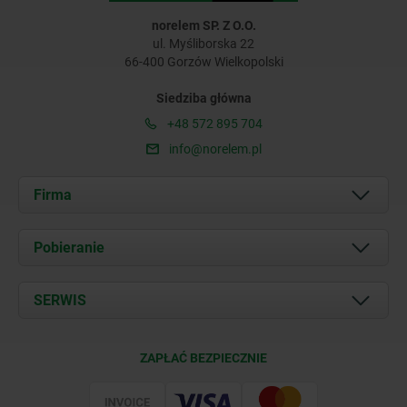
norelem SP. Z O.O.
ul. Myśliborska 22
66-400 Gorzów Wielkopolski
Siedziba główna
+48 572 895 704
info@norelem.pl
Firma
O nas
Pobieranie
Aktualności
Documents
SERWIS
Kontakt
Warunki dostawy
ZAPŁAĆ BEZPIECZNIE
Certyfikacja