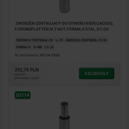
SWORZEN CENTRUJACY DO OTWORU KIERUJACEGO,
F.GRUNDPLATTEN M.T-NUT, FORMA:A STAL, D1=20
ŚREDNICA TRZPIENIA=20
L=75
ŚREDNICA TRZPIENIA=25 G6
FORMA=A
G=M6
L1=35
Nr zamówienia:
03114-2520
252,70 PLN
SZCZEGÓŁY
plus VAT
plus koszty wysyłki
03114