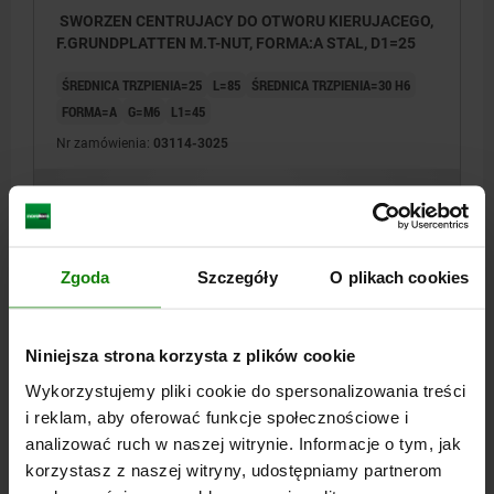
SWORZEN CENTRUJACY DO OTWORU KIERUJACEGO,
F.GRUNDPLATTEN M.T-NUT, FORMA:A STAL, D1=25
ŚREDNICA TRZPIENIA=25
L=85
ŚREDNICA TRZPIENIA=30 H6
FORMA=A
G=M6
L1=45
Nr zamówienia:
03114-3025
300,01 PLN
SZCZEGÓŁY
plus VAT
plus koszty wysyłki
Zgoda
Szczegóły
O plikach cookies
03114
Niniejsza strona korzysta z plików cookie
Wykorzystujemy pliki cookie do spersonalizowania treści
i reklam, aby oferować funkcje społecznościowe i
analizować ruch w naszej witrynie. Informacje o tym, jak
korzystasz z naszej witryny, udostępniamy partnerom
SWORZEN CENTRUJACY DO OTWORU KIERUJACEGO,