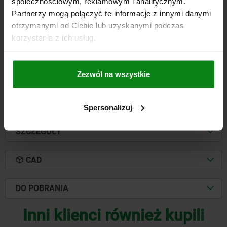
społecznościowym, reklamowym i analitycznym.
F.GRUNDPLATTEN M.T-NUT, FORMA:B STAL, D1=20
Partnerzy mogą połączyć te informacje z innymi danymi
ŚREDNICA TRZPIENIA=20
L=75
ŚREDNICA TRZPIENIA=30H6
otrzymanymi od Ciebie lub uzyskanymi podczas
FORMA=B
G=M8
L1=35
korzystania z ich usług.
Nr zamówienia:
03114-30201
Zezwól na wszystkie
314,23 PLN
SZCZEGÓŁY
plus VAT
plus koszty wysyłki
Spersonalizuj
SZCZEGÓŁY
CAD
DO POBRANIA
Inni klienci również kupili