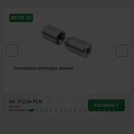
03152-25
Prowadnice centrujące stalowe
od
312,66 PLN
SZCZEGÓŁY
plus VAT
plus koszty wysyłki