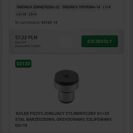
ŚREDNICA ZEWNĘTRZNA=22
ŚREDNICA TRZPIENIA=14
L1=8
L2=14
L3=3
Nr zamówienia:
03120-14
57,22 PLN
SZCZEGÓŁY
plus VAT
plus koszty wysyłki
03120
KOLEK POZYCJONUJACY CYLINDRYCZNY D1=25
STAL NARZEDZIOWA, OKSYDOWANY, SZLIFOWANY,
D2=16