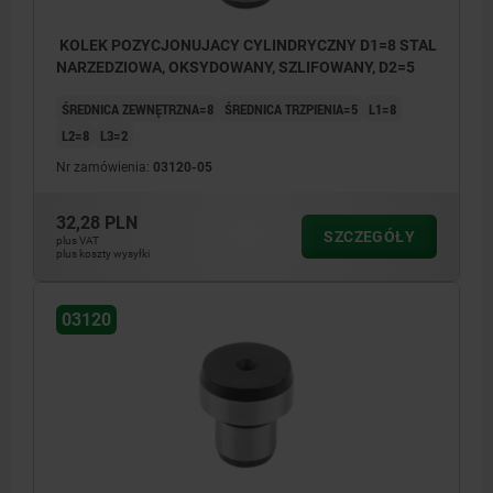
KOLEK POZYCJONUJACY CYLINDRYCZNY D1=8 STAL
NARZEDZIOWA, OKSYDOWANY, SZLIFOWANY, D2=5
ŚREDNICA ZEWNĘTRZNA=8
ŚREDNICA TRZPIENIA=5
L1=8
L2=8
L3=2
Nr zamówienia:
03120-05
32,28 PLN
SZCZEGÓŁY
plus VAT
plus koszty wysyłki
03120