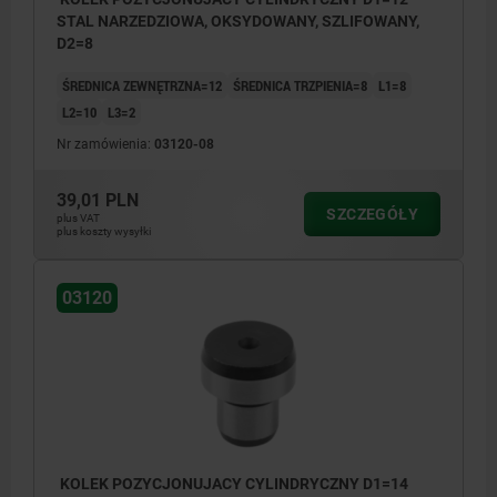
STAL NARZEDZIOWA, OKSYDOWANY, SZLIFOWANY,
D2=8
ŚREDNICA ZEWNĘTRZNA=12
ŚREDNICA TRZPIENIA=8
L1=8
L2=10
L3=2
Nr zamówienia:
03120-08
39,01 PLN
SZCZEGÓŁY
plus VAT
plus koszty wysyłki
03120
KOLEK POZYCJONUJACY CYLINDRYCZNY D1=14