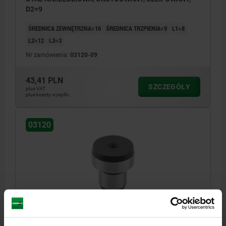
D2=9
ŚREDNICA ZEWNĘTRZNA=16
ŚREDNICA TRZPIENIA=9
L1=8
L2=12
L3=3
Nr zamówienia:
03120-09
43,41 PLN
SZCZEGÓŁY
plus VAT
plus koszty wysyłki
03120
KOLEK POZYCJONUJACY CYLINDRYCZNY D1=18
STAL NARZEDZIOWA, OKSYDOWANY, SZLIFOWANY,