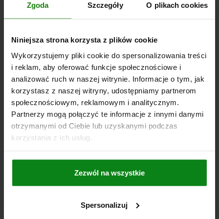
D2=12
Zgoda
Szczegóły
O plikach cookies
ŚREDNICA ZEWNĘTRZNA=18
ŚREDNICA TRZPIENIA=12
L1=8
L2=12
L3=3
Niniejsza strona korzysta z plików cookie
Nr zamówienia:
03120-12
Wykorzystujemy pliki cookie do spersonalizowania treści
i reklam, aby oferować funkcje społecznościowe i
46,30 PLN
analizować ruch w naszej witrynie. Informacje o tym, jak
SZCZEGÓŁY
plus VAT
plus koszty wysyłki
korzystasz z naszej witryny, udostępniamy partnerom
społecznościowym, reklamowym i analitycznym.
Partnerzy mogą połączyć te informacje z innymi danymi
03120
otrzymanymi od Ciebie lub uzyskanymi podczas
korzystania z ich usług.
Zezwól na wszystkie
KOLEK POZYCJONUJACY CYLINDRYCZNY D1=20
Spersonalizuj
STAL NARZEDZIOWA, OKSYDOWANY, SZLIFOWANY,
D2=12