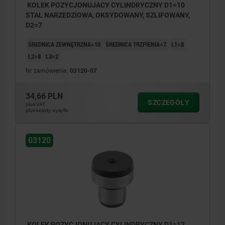
KOLEK POZYCJONUJACY CYLINDRYCZNY D1=10
STAL NARZEDZIOWA, OKSYDOWANY, SZLIFOWANY,
D2=7
ŚREDNICA ZEWNĘTRZNA=10
ŚREDNICA TRZPIENIA=7
L1=8
L2=8
L3=2
Nr zamówienia:
03120-07
34,66 PLN
SZCZEGÓŁY
plus VAT
plus koszty wysyłki
03120
KOLEK POZYCJONUJACY CYLINDRYCZNY D1=12