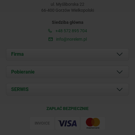
ul. Myśliborska 22
66-400 Gorzów Wielkopolski
Siedziba główna
+48 572 895 704
info@norelem.pl
Firma
O nas
Pobieranie
Aktualności
Documents
SERWIS
Kontakt
Warunki dostawy
ZAPŁAĆ BEZPIECZNIE
Certyfikacja