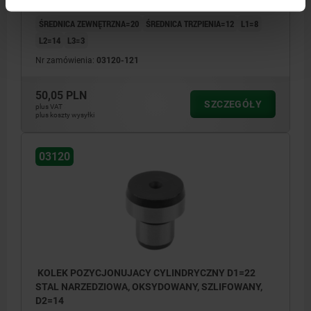
ŚREDNICA ZEWNĘTRZNA=20
ŚREDNICA TRZPIENIA=12
L1=8
L2=14
L3=3
Nr zamówienia:
03120-121
50,05 PLN
SZCZEGÓŁY
plus VAT
plus koszty wysyłki
03120
KOLEK POZYCJONUJACY CYLINDRYCZNY D1=22
STAL NARZEDZIOWA, OKSYDOWANY, SZLIFOWANY,
D2=14