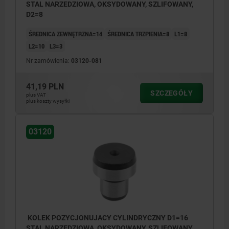
STAL NARZEDZIOWA, OKSYDOWANY, SZLIFOWANY,
D2=8
ŚREDNICA ZEWNĘTRZNA=14
ŚREDNICA TRZPIENIA=8
L1=8
L2=10
L3=3
Nr zamówienia:
03120-081
41,19 PLN
SZCZEGÓŁY
plus VAT
plus koszty wysyłki
03120
KOLEK POZYCJONUJACY CYLINDRYCZNY D1=16
STAL NARZEDZIOWA, OKSYDOWANY, SZLIFOWANY,