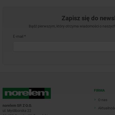
Zapisz się do newsl
Bądź pierwszym, który otrzyma wiadomości o naszych
FIRMA
O nas
norelem SP. Z O.O.
Aktualnoś
ul. Myśliborska 22