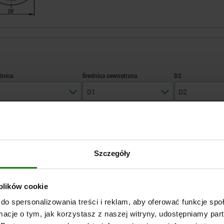
D1
D2
16
70
48
POWIĘKSZ TABELĘ
20
85
58
Wysyłka od ręki
Szczegóły
razy dziennie w regularnych odstępach czasu.
Wysyłka w ciągu 1
 plików cookie
do spersonalizowania treści i reklam, aby oferować funkcje sp
D2
D2
D3
D3
D4
D4
D5
D5
D6
D6
D7
D7
D8
D8
ormacje o tym, jak korzystasz z naszej witryny, udostępniamy p