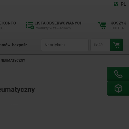
PL
E KONTO
LISTA OBSERWOWANYCH
KOSZYK
GUJ
Produkty w zakładkach
0,00 PLN
productCode
qty
amów. bezpośr.
 PNEUMATYCZNY
neumatyczny