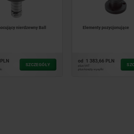
ocujący nierdzewny Ball
Elementy pozycjonujące
 PLN
od
1 383,66 PLN
SZCZEGÓŁY
SZ
plus VAT
ki
plus koszty wysyłki