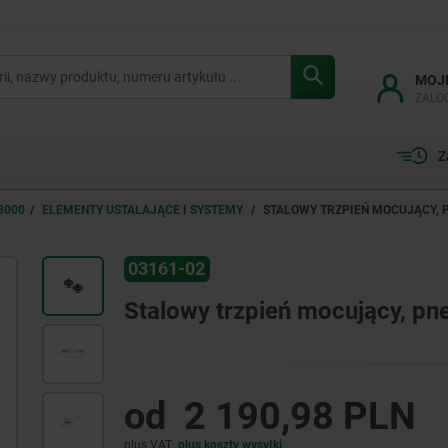
MOJ
ZALO
Z
3000
ELEMENTY USTALAJĄCE I SYSTEMY
STALOWY TRZPIEŃ MOCUJĄCY,
03161-02
Stalowy trzpień mocujący, p
od
2 190,98 PLN
plus VAT
plus koszty wysyłki