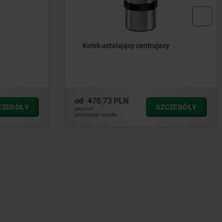
Kolek ustalający centrujacy
od
470,73 PLN
CZEGÓŁY
SZCZEGÓŁY
plus VAT
plus koszty wysyłki