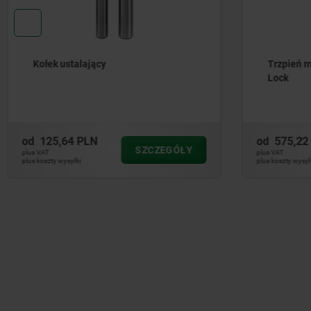
Kołek ustalający
Trzpień m
Lock
od
125,64 PLN
od
575,22
SZCZEGÓŁY
plus VAT
plus VAT
plus koszty wysyłki
plus koszty wysył