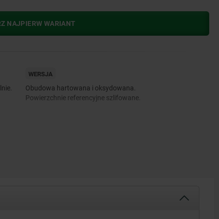
RZ NAJPIERW WARIANT
WERSJA
lnie.
Obudowa hartowana i oksydowana.
Powierzchnie referencyjne szlifowane.