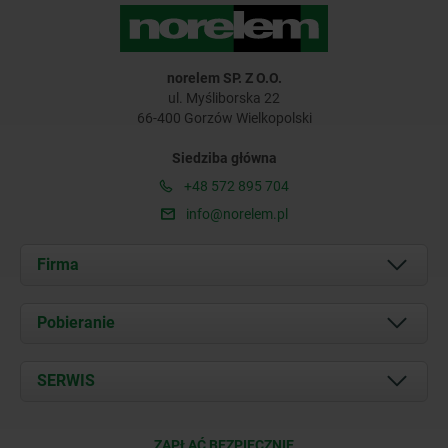
norelem SP. Z O.O.
ul. Myśliborska 22
66-400 Gorzów Wielkopolski
Siedziba główna
+48 572 895 704
info@norelem.pl
Firma
O nas
Pobieranie
Aktualności
Documents
SERWIS
Kontakt
Warunki dostawy
ZAPŁAĆ BEZPIECZNIE