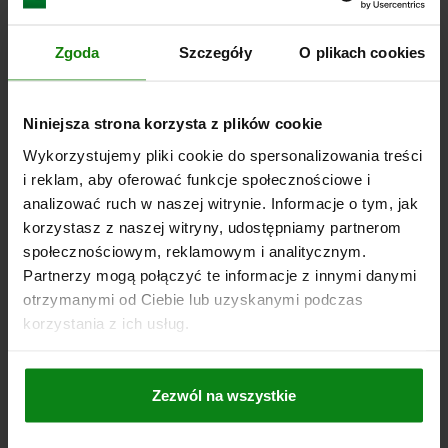
Inni klienci również kupili
4) Trzpień poprzeczny
Zgoda
Szczegóły
O plikach cookies
5) Śruba zaciskowa
6) Tuleja prowadząca
0
03288
7) Śruba z łbem walcowym
Niniejsza strona korzysta z plików cookie
8) 1 zestaw tulei prowadzących
Wykorzystujemy pliki cookie do spersonalizowania treści
i reklam, aby oferować funkcje społecznościowe i
analizować ruch w naszej witrynie. Informacje o tym, jak
korzystasz z naszej witryny, udostępniamy partnerom
społecznościowym, reklamowym i analitycznym.
Partnerzy mogą połączyć te informacje z innymi danymi
talające ISO 2338
Wpusty
otrzymanymi od Ciebie lub uzyskanymi podczas
korzystania z ich usług.
PLN
od
0,81
Zezwól na wszystkie
SZCZEGÓŁY
plus VAT
yłki
plus koszty w