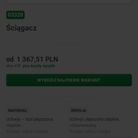
03328
Ściągacz
od
1 367,51 PLN
plus VAT
plus koszty wysyłki
WYBIERZ NAJPIERW WARIANT
MATERIAŁ
WERSJA
Uchwyt – stal ulepszona
Uchwyt ulepszony cieplnie
cieplnie.
i chromowany.
Trzpień, odbój i tulejka
Trzpień, odbój i tulejka
prowadząca ze stali
prowadząca ze stali nierdzewnej,