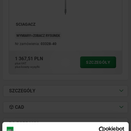
SCIAGACZ
WYMIARY=ZOBACZ RYSUNEK
Nr zamówienia:
03328-40
1 367,51 PLN
SZCZEGÓŁY
plus VAT
plus koszty wysyłki
SZCZEGÓŁY
CAD
1) Ogranicznik
2) Trzonek uderzający
DO POBRANIA
3) Trzpień