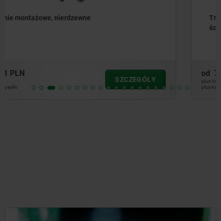
Trzpienie montażowe o dużej wytrzymałości na
ścinanie
od
75,95 PLN
SZCZEGÓŁY
plus VAT
plus koszty wysyłki