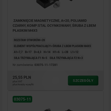
ZAMKNIĘCIE MAGNETYCZNE, A=20, POLIAMID
CZARNY, KOMP:STAL OCYNKOWANY, ŚRUBA Z ŁBEM
PŁASKIM M4X5
ROZSTAW OTWORÓW=20
ELEMENT WSPÓŁPRACUJĄCY=ŚRUBA Z ŁBEM PŁASKIM M4X5
A1=7,7
B=17
D=4,3
H=14
H1=6
L=28
L1=12
SIŁA TRZYMAJĄCA F1 N=5
SIŁA TRZYMAJĄCA F2 N=3
Nr zamówienia:
03075-11-17281
25,55 PLN
SZCZEGÓŁY
plus VAT
plus koszty wysyłki
1) Śruba z łbem płaskim
03075-11
2) Płyta mocująca