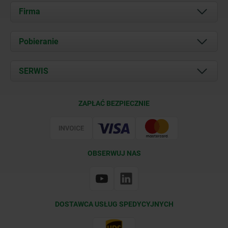
Firma
O nas
Pobieranie
Aktualności
Documents
SERWIS
Kontakt
Warunki dostawy
ZAPŁAĆ BEZPIECZNIE
Certyfikacja
OBSERWUJ NAS
DOSTAWCA USŁUG SPEDYCYJNYCH