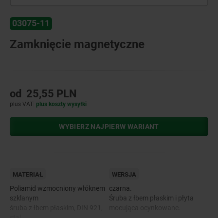
03075-11
Zamknięcie magnetyczne
od
25,55 PLN
plus VAT
plus koszty wysyłki
WYBIERZ NAJPIERW WARIANT
MATERIAŁ
WERSJA
Poliamid wzmocniony włóknem
czarna.
szklanym
Śruba z łbem płaskim i płyta
śruba z łbem płaskim, DIN 921,
mocująca ocynkowane.
stal.