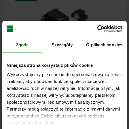
Zgoda
Szczegóły
O plikach cookies
ZAMKNIĘCIE MAGNETYCZNE, A=30, POLIAMID
CZARNY, KOMP:STAL OCYNKOWANY, ŚRUBA Z ŁBEM
PŁASKIM M5X6 I PŁ
Niniejsza strona korzysta z plików cookie
ROZSTAW OTWORÓW=30
Wykorzystujemy pliki cookie do spersonalizowania treści
ELEMENT WSPÓŁPRACUJĄCY=ŚRUBA Z ŁBEM PŁASKIM M5X6
I PŁYTA MOCUJĄCA 14X41X2
i reklam, aby oferować funkcje społecznościowe i
A1=13,5
B=28
D=6,3
H=20
H1=10
L=40
L1=19
analizować ruch w naszej witrynie. Informacje o tym, jak
SIŁA TRZYMAJĄCA F1 N=20
SIŁA TRZYMAJĄCA F2 N=10
korzystasz z naszej witryny, udostępniamy partnerom
społecznościowym, reklamowym i analitycznym.
Nr zamówienia:
03075-11-28402
Partnerzy mogą połączyć te informacje z innymi danymi
otrzymanymi od Ciebie lub uzyskanymi podczas
33,50 PLN
SZCZEGÓŁY
korzystania z ich usług.
plus VAT
plus koszty wysyłki