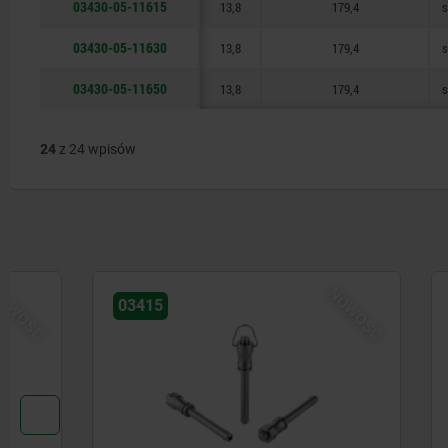
03430-05-11615
13,8
179,4
s
03430-05-11630
13,8
179,4
s
03430-05-11650
13,8
179,4
s
24
z 24 wpisów
NOWOŚĆ
03415
03415