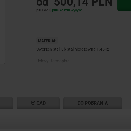
od
500,14 PLN
plus VAT
plus koszty wysyłki
MATERIAŁ
Sworzeń stal lub stal nierdzewna 1.4542.
Uchwyt termoplast
Element gwintowany stal nierdzewna 1.4542.
Przycisk aluminium.
Łożysko osiowe do zwiększania siły mocowania 1.4
CAD
DO POBRANIA
Sprężyna ze stali nierdzewnej.