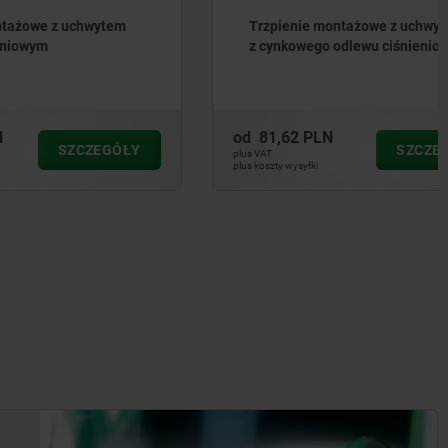
chwytem
Trzpienie montażowe z uchwytem L
z cynkowego odlewu ciśnieniowego
od
81,62 PLN
CZEGÓŁY
SZCZEGÓŁY
plus VAT
plus koszty wysyłki