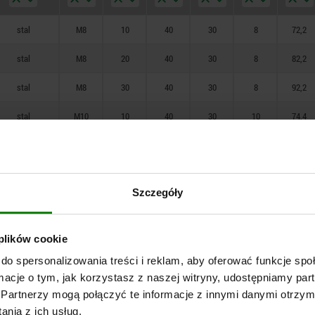
stal
M8
10
40
30
8
72,2
stal
M8
20
40
30
8
82,2
stal
M8
30
40
30
8
92,2
stal
M10
10
40
30
10
74,4
stal
M10
20
40
30
10
84,4
stal
M10
30
40
30
10
94,4
Szczegóły
stal
M12
15
40
30
12
82,4
stal
M12
30
40
30
12
97,4
 plików cookie
stal
M12
50
40
30
12
117,4
do spersonalizowania treści i reklam, aby oferować funkcje sp
ormacje o tym, jak korzystasz z naszej witryny, udostępniamy p
stal
M16
15
40
30
12
83,4
Partnerzy mogą połączyć te informacje z innymi danymi otrzym
nia z ich usług.