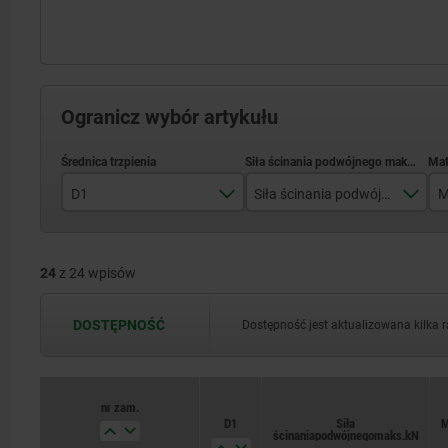
Ogranicz wybór artykułu
D1
Siła ścinania podwójnego maks.kN
M
6,62
35,9
24
z 24 wpisów
8,35
36,4
10,07
59,3
DOSTĘPNOŚĆ
Dostępność jest aktualizowana kilka 
13,8
62,5
85,4
nr zam.
D1
Siła
M
86,8
ścinania podwójnego maks.kN