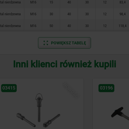
tal nierdzewna
M16
15
40
30
12
83,4
tal nierdzewna
M16
30
40
30
12
98,4
tal nierdzewna
M16
50
40
30
12
118,4
POWIĘKSZ TABELĘ
Inni klienci również kupili
NOWOŚĆ
03196