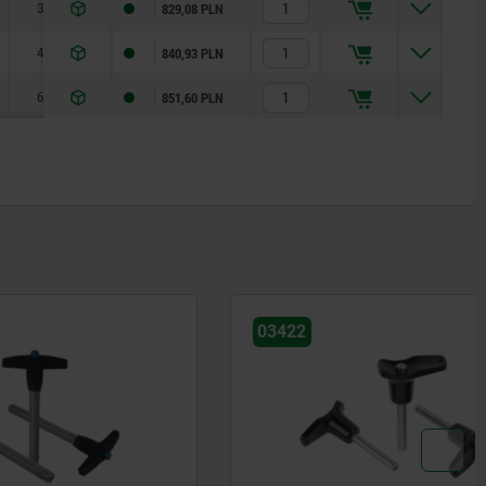
34
3
829,08 PLN
49
3
840,93 PLN
69
3
851,60 PLN
03422