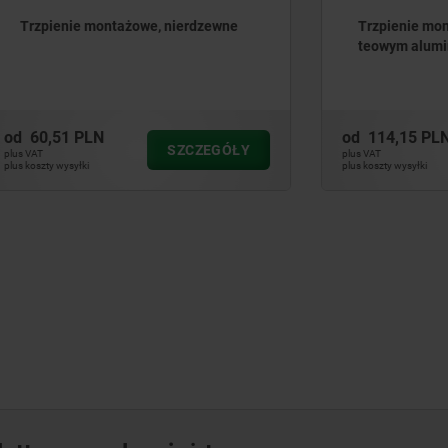
e montażowe, nierdzewne
Trzpienie montażowe z u
teowym aluminiowym
PLN
od
114,15 PLN
SZCZEGÓŁY
SZ
plus VAT
ki
plus koszty wysyłki