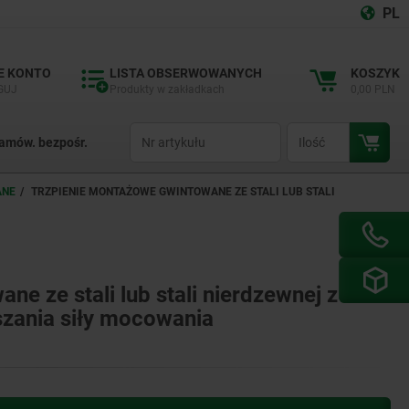
PL
E KONTO
LISTA OBSERWOWANYCH
KOSZYK
GUJ
Produkty w zakładkach
0,00 PLN
productCode
qty
amów. bezpośr.
ANE
TRZPIENIE MONTAŻOWE GWINTOWANE ZE STALI LUB STALI
e ze stali lub stali nierdzewnej z
zania siły mocowania