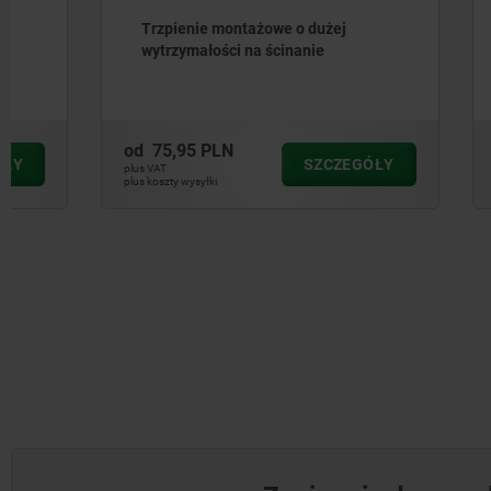
Trzpienie montażowe o dużej
Trzpieni
wytrzymałości na ścinanie
od
75,95 PLN
od
60,51 
SZCZEGÓŁY
plus VAT
plus VAT
plus koszty wysyłki
plus koszty wysył