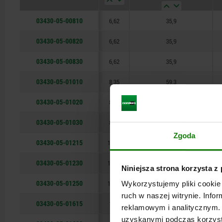
176,5
03430-05-00810
6,62
35,9
179,4
03430-05-00820
6,62
35,9
03430-05-00830
6,62
35,9
03430-05-01010
8,35
59,3
03430-05-01020
8,35
59,3
03430-05-01030
8,35
59,3
Zgoda
03430-05-01215
10,07
85,4
03430-05-01230
10,07
85,4
Niniejsza strona korzysta z
03430-05-01250
10,07
85,4
Wykorzystujemy pliki cookie 
ruch w naszej witrynie. Inf
03430-05-01615
13,8
176,5
reklamowym i analitycznym. 
uzyskanymi podczas korzysta