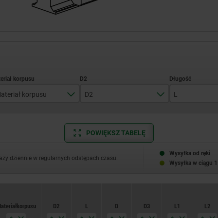
ateriał korpusu
D2
L
stal
M8
10
POWIĘKSZ TABELĘ
stal nierdzewna
M10
15
M12
20
Wysyłka od ręki
razy dziennie w regularnych odstępach czasu.
Wysyłka w ciągu 1
M16
30
50
ateriał korpusu
D2
L
D
D3
L1
L2