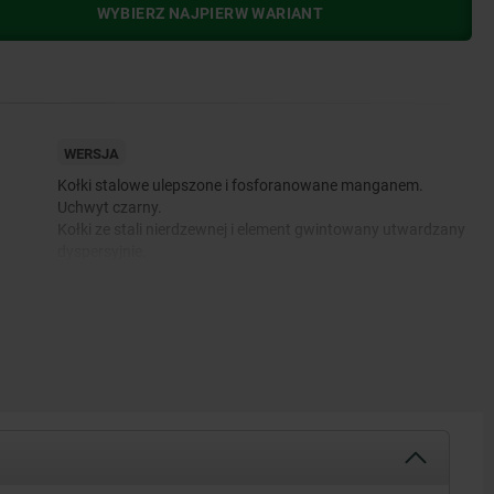
WYBIERZ NAJPIERW WARIANT
WERSJA
Kołki stalowe ulepszone i fosforanowane manganem.
Uchwyt czarny.
Kołki ze stali nierdzewnej i element gwintowany utwardzany
dyspersyjnie.
Łożysko osiowe do zwiększania siły mocowania stal
azotowana i oksydowana.
Przycisk pomarańczowy anodowy.
542.