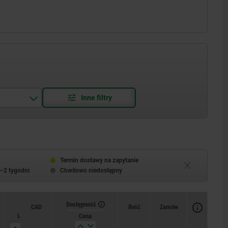
Termin dostawy na zapytanie
–2 tygodni
Chwilowo niedostępny
Dostępność
CAD
Ilość
Zamów
L5
maks.
Cena
siła zacisku kN