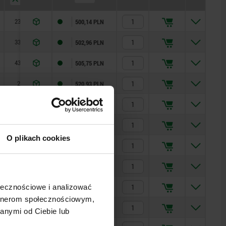
23,8
4,8
500,14 PLN
33,8
4,8
502,96 PLN
43,8
4,8
505,75 PLN
26
4,2
520,93 PLN
36
4,2
524,32 PLN
46
4,2
526,54 PLN
O plikach cookies
34
3,7
551,90 PLN
49
3,7
555,84 PLN
69
3,7
558,67 PLN
ołecznościowe i analizować
artnerom społecznościowym,
34
3
618,03 PLN
anymi od Ciebie lub