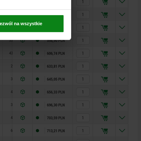
49
3
621,41 PLN
69
3
627,04 PLN
ezwól na wszystkie
23,8
4,8
591,62 PLN
33,8
4,8
598,90 PLN
43,8
4,8
606,74 PLN
26
4,2
633,81 PLN
36
4,2
645,05 PLN
46
4,2
656,33 PLN
34
3,7
696,30 PLN
49
3,7
703,59 PLN
69
3,7
713,21 PLN