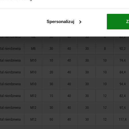
stal
M16
30
40
30
12
98,4
stal
M16
50
40
30
12
118,4
Spersonalizuj
Z
tal nierdzewna
M8
10
40
30
8
72,2
tal nierdzewna
M8
20
40
30
8
82,2
tal nierdzewna
M8
30
40
30
8
92,2
tal nierdzewna
M10
10
40
30
10
74,4
tal nierdzewna
M10
20
40
30
10
84,4
tal nierdzewna
M10
30
40
30
10
94,4
tal nierdzewna
M12
15
40
30
12
82,4
tal nierdzewna
M12
30
40
30
12
97,4
tal nierdzewna
M12
50
40
30
12
117,4