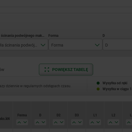
Siła ścinania podwójnego maks.kN
Forma
D
15
A
11,5
22
15,5
sów
POWIĘKSZ TABELĘ
38
22
Wysyłka od ręki
razy dziennie w regularnych odstępach czasu.
Wysyłka w ciągu 1
60
28
86
Forma
D
D2
D3
L1
L2
L
153
maks.kN
244