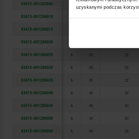
NEW
03415-001205080
5
80
15
uzyskanymi podczas korzysta
140
03415-001206010
6
10
22
150
03415-001206015
6
15
22
03415-001206020
6
20
22
03415-001206025
6
25
22
03415-001206030
6
30
22
03415-001206035
6
35
22
03415-001206040
6
40
22
03415-001206045
6
45
22
03415-001206050
6
50
22
NEW
03415-001206060
6
60
22