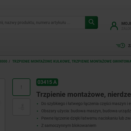
MOJ
ZALO
Z
3000
TRZPIENIE MONTAŻOWE KULKOWE, TRZPIENIE MONTAŻOWE GWINTOW
03415 A
Ć
Trzpienie montażowe, nierdz
Do szybkiego i łatwego łączenia części maszyn i
Obszary użycia: budowa maszyn, budowa urządze
Pewne łączenie dzięki łatwemu naciskaniu lub zw
Z samoczynnym blokowaniem