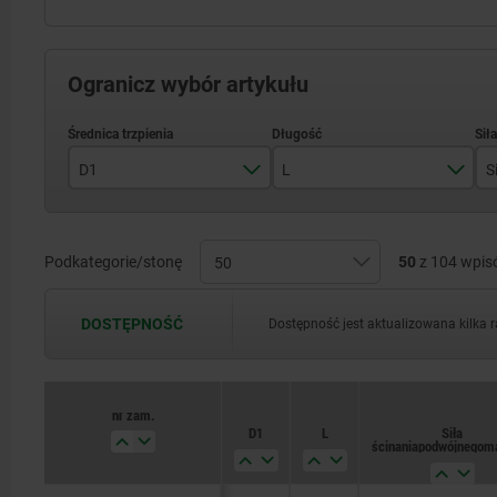
Ogranicz wybór artykułu
D1
L
5
6
Podkategorie/stonę
50
z 104 wpi
10
8
15
DOSTĘPNOŚĆ
Dostępność jest aktualizowana kilka 
10
20
12
25
nr zam.
D1
L
Siła
16
ścinania podwójnego 
30
20