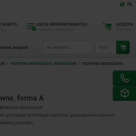
PL
E KONTO
LISTA OBSERWOWANYCH
KOSZYK
GUJ
Produkty w zakładkach
0,00 PLN
productCode
qty
amów. bezpośr.
ANE
TRZPIENIE MONTAŻOWE, NIERDZEWNE
TRZPIENIE MONTAŻOWE,
ewne, forma A
 elementów obrabianych
ń, przyrządy, technologia miernicza, gospodarstwo domowe
alnianiu przycisku