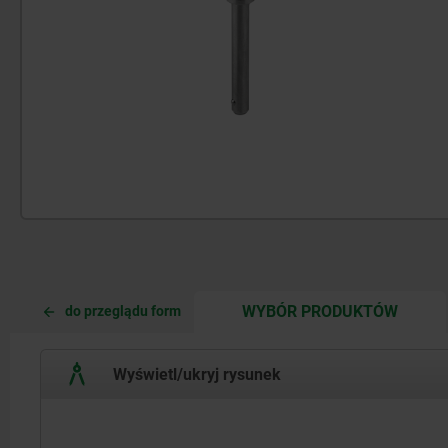
CURRE
CURRE
WYBÓR PRODUKTÓW
do przeglądu form
TAB:
TAB:
Wyświetl/ukryj rysunek