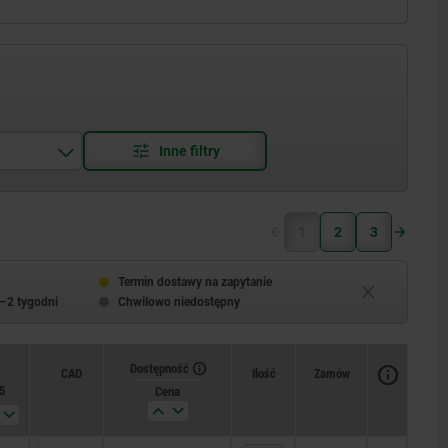
1
2
3
Termin dostawy na zapytanie
–2 tygodni
Chwilowo niedostępny
Dostępność
CAD
Ilość
Zamów
5
SW
Otwór ustalający H11
Cena