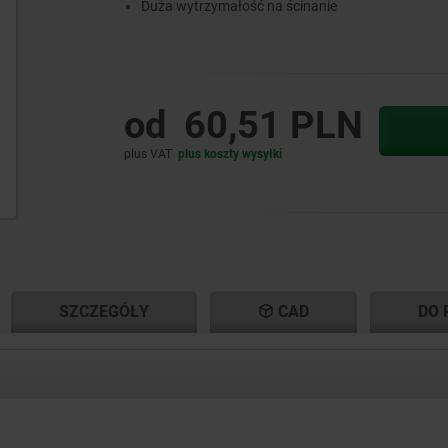
Duża wytrzymałość na ścinanie
od
60,51 PLN
plus VAT
plus koszty wysyłki
NT
NT
SZCZEGÓŁY
CAD
DO 