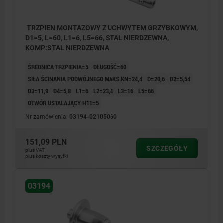
TRZPIEN MONTAZOWY Z UCHWYTEM GRZYBKOWYM,
D1=5, L=60, L1=6, L5=66, STAL NIERDZEWNA,
KOMP:STAL NIERDZEWNA
ŚREDNICA TRZPIENIA=5
DŁUGOŚĆ=60
SIŁA ŚCINANIA PODWÓJNEGO MAKS.KN=24,4
D=20,6
D2=5,54
D3=11,9
D4=5,8
L1=6
L2=23,4
L3=16
L5=66
OTWÓR USTALAJĄCY H11=5
Nr zamówienia:
03194-02105060
151,09 PLN
SZCZEGÓŁY
plus VAT
plus koszty wysyłki
03194