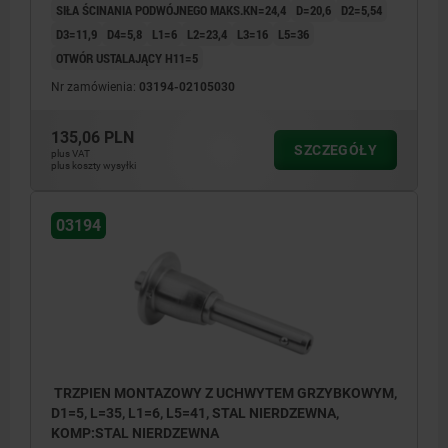
SIŁA ŚCINANIA PODWÓJNEGO MAKS.KN=24,4
D=20,6
D2=5,54
D3=11,9
D4=5,8
L1=6
L2=23,4
L3=16
L5=36
OTWÓR USTALAJĄCY H11=5
Nr zamówienia:
03194-02105030
135,06 PLN
SZCZEGÓŁY
plus VAT
plus koszty wysyłki
03194
TRZPIEN MONTAZOWY Z UCHWYTEM GRZYBKOWYM,
D1=5, L=35, L1=6, L5=41, STAL NIERDZEWNA,
KOMP:STAL NIERDZEWNA