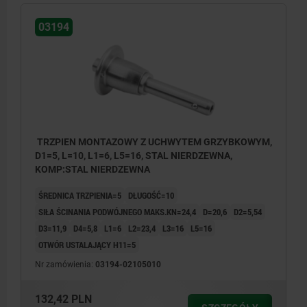
03194
TRZPIEN MONTAZOWY Z UCHWYTEM GRZYBKOWYM,
D1=5, L=10, L1=6, L5=16, STAL NIERDZEWNA,
KOMP:STAL NIERDZEWNA
ŚREDNICA TRZPIENIA=5
DŁUGOŚĆ=10
SIŁA ŚCINANIA PODWÓJNEGO MAKS.KN=24,4
D=20,6
D2=5,54
D3=11,9
D4=5,8
L1=6
L2=23,4
L3=16
L5=16
OTWÓR USTALAJĄCY H11=5
Nr zamówienia:
03194-02105010
132,42 PLN