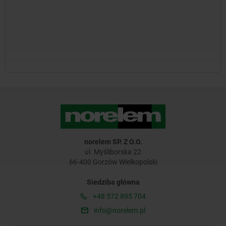
norelem SP. Z O.O.
ul. Myśliborska 22
66-400 Gorzów Wielkopolski
Siedziba główna
+48 572 895 704
info@norelem.pl