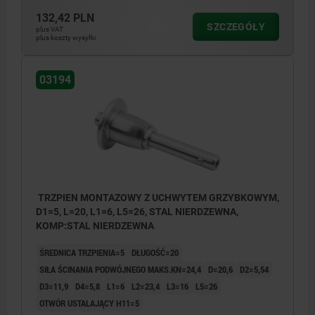
132,42 PLN
SZCZEGÓŁY
plus VAT
plus koszty wysyłki
03194
TRZPIEN MONTAZOWY Z UCHWYTEM GRZYBKOWYM,
D1=5, L=20, L1=6, L5=26, STAL NIERDZEWNA,
KOMP:STAL NIERDZEWNA
ŚREDNICA TRZPIENIA=5
DŁUGOŚĆ=20
SIŁA ŚCINANIA PODWÓJNEGO MAKS.KN=24,4
D=20,6
D2=5,54
D3=11,9
D4=5,8
L1=6
L2=23,4
L3=16
L5=26
OTWÓR USTALAJĄCY H11=5