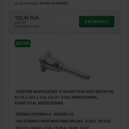
Nr zamówienia:
03194-02105020
132,42 PLN
SZCZEGÓŁY
plus VAT
plus koszty wysyłki
03194
TRZPIEN MONTAZOWY Z UCHWYTEM GRZYBKOWYM,
D1=5, L=25, L1=6, L5=31, STAL NIERDZEWNA,
KOMP:STAL NIERDZEWNA
ŚREDNICA TRZPIENIA=5
DŁUGOŚĆ=25
SIŁA ŚCINANIA PODWÓJNEGO MAKS.KN=24,4
D=20,6
D2=5,54
D3=11,9
D4=5,8
L1=6
L2=23,4
L3=16
L5=31