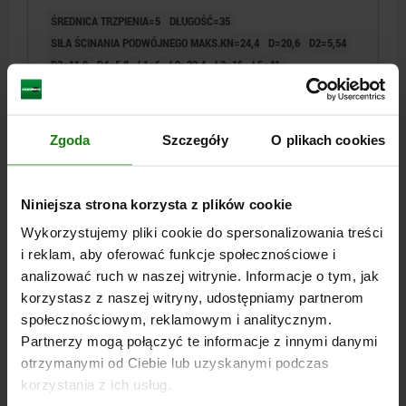
ŚREDNICA TRZPIENIA=5
DŁUGOŚĆ=35
SIŁA ŚCINANIA PODWÓJNEGO MAKS.KN=24,4
D=20,6
D2=5,54
D3=11,9
D4=5,8
L1=6
L2=23,4
L3=16
L5=41
OTWÓR USTALAJĄCY H11=5
Nr zamówienia:
03194-02105035
Zgoda
Szczegóły
O plikach cookies
135,06 PLN
SZCZEGÓŁY
plus VAT
plus koszty wysyłki
Niniejsza strona korzysta z plików cookie
Wykorzystujemy pliki cookie do spersonalizowania treści
03194
i reklam, aby oferować funkcje społecznościowe i
analizować ruch w naszej witrynie. Informacje o tym, jak
korzystasz z naszej witryny, udostępniamy partnerom
społecznościowym, reklamowym i analitycznym.
Partnerzy mogą połączyć te informacje z innymi danymi
otrzymanymi od Ciebie lub uzyskanymi podczas
korzystania z ich usług.
TRZPIEN MONTAZOWY Z UCHWYTEM GRZYBKOWYM,