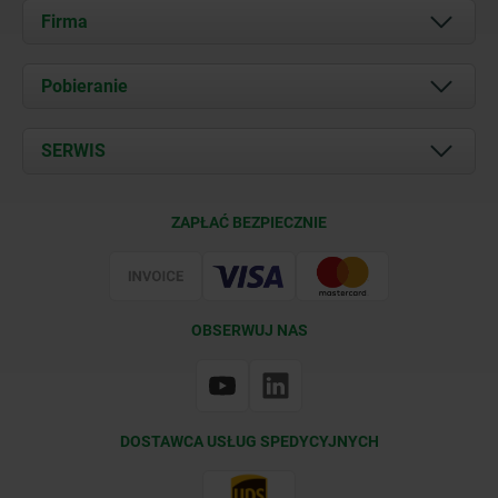
Firma
O nas
Pobieranie
Aktualności
Documents
SERWIS
Kontakt
Warunki dostawy
ZAPŁAĆ BEZPIECZNIE
Certyfikacja
OBSERWUJ NAS
DOSTAWCA USŁUG SPEDYCYJNYCH