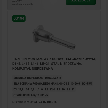
SZCZEGÓŁY
plus VAT
plus koszty wysyłki
03194
TRZPIEN MONTAZOWY Z UCHWYTEM GRZYBKOWYM,
D1=5, L=15, L1=6, L5=21, STAL NIERDZEWNA,
KOMP:STAL NIERDZEWNA
ŚREDNICA TRZPIENIA=5
DŁUGOŚĆ=15
SIŁA ŚCINANIA PODWÓJNEGO MAKS.KN=24,4
D=20,6
D2=5,54
D3=11,9
D4=5,8
L1=6
L2=23,4
L3=16
L5=21
OTWÓR USTALAJĄCY H11=5
Nr zamówienia:
03194-02105015