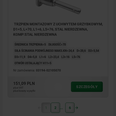
TRZPIEN MONTAZOWY Z UCHWYTEM GRZYBKOWYM,
D1=5, L=70, L1=6, L5=76, STAL NIERDZEWNA,
KOMP:STAL NIERDZEWNA
ŚREDNICA TRZPIENIA=5
DŁUGOŚĆ=70
SIŁA ŚCINANIA PODWÓJNEGO MAKS.KN=24,4
D=20,6
D2=5,54
D3=11,9
D4=5,8
L1=6
L2=23,4
L3=16
L5=76
OTWÓR USTALAJĄCY H11=5
Nr zamówienia:
03194-02105070
151,09 PLN
SZCZEGÓŁY
plus VAT
plus koszty wysyłki
1
2
6