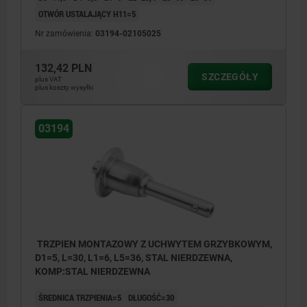
OTWÓR USTALAJĄCY H11=5
Nr zamówienia:
03194-02105025
132,42 PLN
SZCZEGÓŁY
plus VAT
plus koszty wysyłki
03194
TRZPIEN MONTAZOWY Z UCHWYTEM GRZYBKOWYM,
D1=5, L=30, L1=6, L5=36, STAL NIERDZEWNA,
KOMP:STAL NIERDZEWNA
ŚREDNICA TRZPIENIA=5
DŁUGOŚĆ=30