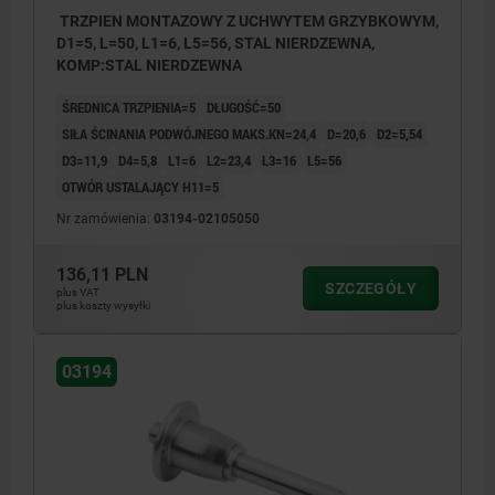
TRZPIEN MONTAZOWY Z UCHWYTEM GRZYBKOWYM,
D1=5, L=50, L1=6, L5=56, STAL NIERDZEWNA,
KOMP:STAL NIERDZEWNA
ŚREDNICA TRZPIENIA=5
DŁUGOŚĆ=50
SIŁA ŚCINANIA PODWÓJNEGO MAKS.KN=24,4
D=20,6
D2=5,54
D3=11,9
D4=5,8
L1=6
L2=23,4
L3=16
L5=56
OTWÓR USTALAJĄCY H11=5
Nr zamówienia:
03194-02105050
136,11 PLN
SZCZEGÓŁY
plus VAT
plus koszty wysyłki
03194