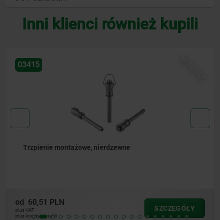
Inni klienci również kupili
NOWOŚĆ
03415
Trzpienie montażowe, nierdzewne
od
60,51 PLN
SZCZEGÓŁY
plus VAT
plus koszty wysyłki