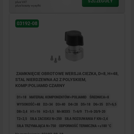
SZCZEGÓŁY
plus VAT
plus koszty wysyłki
1) Możliwość montażowa 1
2) Możliwość montażowa 2
03192-08
3) Płyta
ZAMKNIĘCIE OBROTOWE WERSJA CIEZKA, D=8, H=48,
STAL NIERDZEWNA A2 Z POLYSKIEM,
KOMP:POLIAMID CZARNY
D1=18
MATERIAŁ KOMPONENTÓW=POLIAMID
ŚREDNICA=8
WYSOKOŚĆ=48
D2=34
D3=40
D4=28
D5=18
D6=35
D7=6,5
D8=3,4
H1=16
H2=5,5
M=M3X5
T=6/9
T1=6-20/9-20
T2=2,5
SIŁA ZACISKU N=250
SIŁA ROZSUWANIA F KN=2,4
SIŁA TRZYMAJĄCA N=750
ODPORNOŚĆ TERMICZNA =≤180 °C