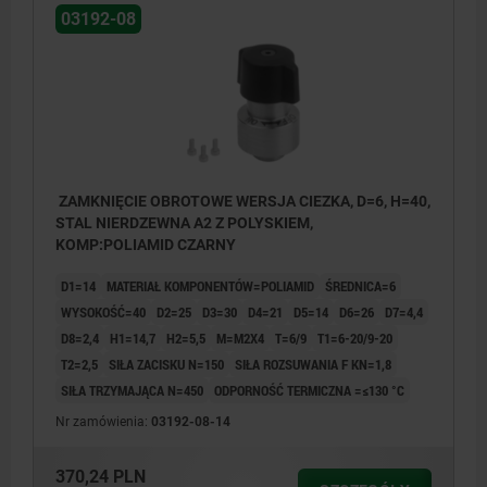
03192-08
ZAMKNIĘCIE OBROTOWE WERSJA CIEZKA, D=6, H=40,
STAL NIERDZEWNA A2 Z POLYSKIEM,
KOMP:POLIAMID CZARNY
D1=14
MATERIAŁ KOMPONENTÓW=POLIAMID
ŚREDNICA=6
WYSOKOŚĆ=40
D2=25
D3=30
D4=21
D5=14
D6=26
D7=4,4
D8=2,4
H1=14,7
H2=5,5
M=M2X4
T=6/9
T1=6-20/9-20
T2=2,5
SIŁA ZACISKU N=150
SIŁA ROZSUWANIA F KN=1,8
SIŁA TRZYMAJĄCA N=450
ODPORNOŚĆ TERMICZNA =≤130 °C
Nr zamówienia:
03192-08-14
370,24 PLN