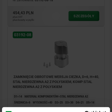
Nr zamówienia:
03192-08-18
454,43 PLN
SZCZEGÓŁY
plus VAT
plus koszty wysyłki
03192-08
ZAMKNIĘCIE OBROTOWE WERSJA CIEZKA, D=6, H=40,
STAL NIERDZEWNA A2 Z POLYSKIEM, KOMP:STAL
NIERDZEWNA A2 Z POLYSKIEM
D1=14
MATERIAŁ KOMPONENTÓW=STAL NIERDZEWNA A2
ŚREDNICA=6
WYSOKOŚĆ=40
D2=25
D3=30
D4=21
D5=14
D6=26
D7=4,4
D8=2,4
H1=14,7
H2=5,5
M=M2X4
T=6/9