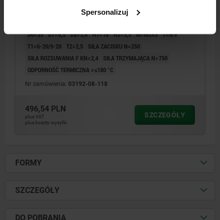
D1=18
MATERIAŁ KOMPONENTÓW=STAL NIERDZEWNA A2
Spersonalizuj
ŚREDNICA=8
WYSOKOŚĆ=48
D2=34
D3=40
D4=28
D5=18
D6=35
D7=6,5
D8=3,4
H1=16
H2=5,5
M=M3X5
T=6/9
T1=6-20/9-20
T2=2,5
SIŁA ZACISKU N=250
SIŁA ROZSUWANIA F KN=2,4
SIŁA TRZYMAJĄCA N=750
ODPORNOŚĆ TERMICZNA =≤180 °C
Nr zamówienia:
03192-08-118
496,54 PLN
SZCZEGÓŁY
plus VAT
plus koszty wysyłki
FORMY
SZCZEGÓŁY
DO POBRANIA