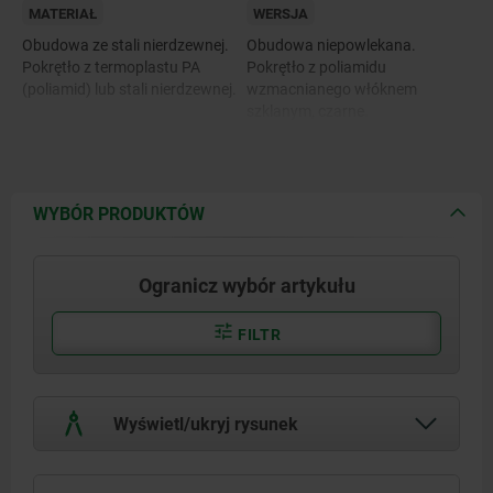
MATERIAŁ
WERSJA
Obudowa ze stali nierdzewnej.
Obudowa niepowlekana.
Pokrętło z termoplastu PA
Pokrętło z poliamidu
(poliamid) lub stali nierdzewnej.
wzmacnianego włóknem
szklanym, czarne.
Pokrętło ze stali nierdzewnej
niepowlekanej.
WYBÓR PRODUKTÓW
Ogranicz wybór artykułu
FILTR
Wyświetl/ukryj rysunek