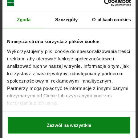
T1=6-20/9-20
T2=2,5
SIŁA ZACISKU N=150
SIŁA ROZSUWANIA F KN=1,8
SIŁA TRZYMAJĄCA N=450
ODPORNOŚĆ TERMICZNA =≤130 °C
Zgoda
Szczegóły
O plikach cookies
Nr zamówienia:
03192-08-114
Niniejsza strona korzysta z plików cookie
412,44 PLN
SZCZEGÓŁY
plus VAT
Wykorzystujemy pliki cookie do spersonalizowania treści
plus koszty wysyłki
i reklam, aby oferować funkcje społecznościowe i
analizować ruch w naszej witrynie. Informacje o tym, jak
03192-08
korzystasz z naszej witryny, udostępniamy partnerom
społecznościowym, reklamowym i analitycznym.
Partnerzy mogą połączyć te informacje z innymi danymi
otrzymanymi od Ciebie lub uzyskanymi podczas
korzystania z ich usług.
ZAMKNIĘCIE OBROTOWE WERSJA CIEZKA, D=8, H=48,
Zezwól na wszystkie
STAL NIERDZEWNA A2 Z POLYSKIEM, KOMP:STAL
NIERDZEWNA A2 Z POLYSKIEM