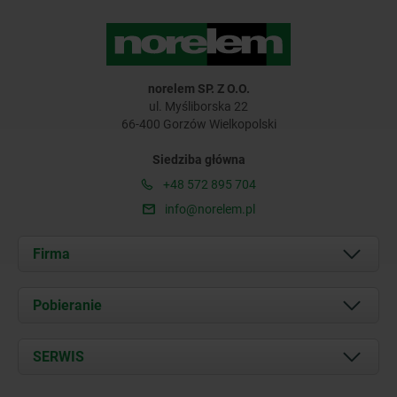
norelem SP. Z O.O.
ul. Myśliborska 22
66-400 Gorzów Wielkopolski
Siedziba główna
+48 572 895 704
info@norelem.pl
Firma
O nas
Pobieranie
Aktualności
Documents
SERWIS
Kontakt