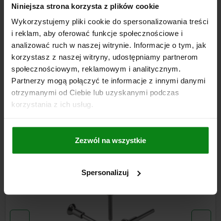
plus koszty wysyłki
Niniejsza strona korzysta z plików cookie
Wykorzystujemy pliki cookie do spersonalizowania treści
i reklam, aby oferować funkcje społecznościowe i
FORMY
analizować ruch w naszej witrynie. Informacje o tym, jak
korzystasz z naszej witryny, udostępniamy partnerom
społecznościowym, reklamowym i analitycznym.
SZCZEGÓŁY
Partnerzy mogą połączyć te informacje z innymi danymi
otrzymanymi od Ciebie lub uzyskanymi podczas
DO POBRANIA
korzystania z ich usług.
Inni klienci również kupili
Zezwól na wszystkie
NOWOŚĆ
03418
Spersonalizuj