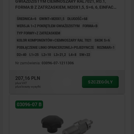
GWIAZDZISTYM CIEMNOSZARY RAL7021, RO.1,
FORMA:B Z ZATRZASKIEM, M20X1,5, S=6, 6, EINFACH,
L=68, STAL NIERDZEWNA, KOMP:TERMOPLAST
ŚREDNICA=6
GWINT=M20X1,5
DŁUGOŚĆ=68
WERSJA 1=Z POKRĘTŁEM GWIAŹDZISTYM
FORMA=B
TYP FORMY=Z ZATRZASKIEM
KOLOR KOMPONENTÓW=CIEMNOSZARY RAL 7021
SKOK S=6
PODŁĄCZENIE LINKI OPANCERZONEJ=POJEDYNCZE
ROZMIAR=1
D2=40
L1=25
L2=10
L3=21,2
L4=8
SW=22
Nr zamówienia:
03096-07-1211306
207,16 PLN
SZCZEGÓŁY
plus VAT
plus koszty wysyłki
03096-07 B