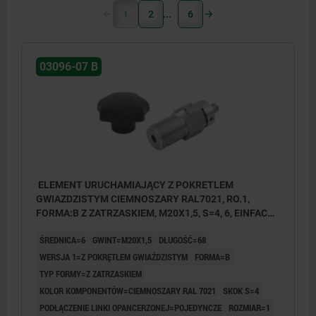
1
2
6
03096-07 B
ELEMENT URUCHAMIAJĄCY Z POKRETLEM
GWIAZDZISTYM CIEMNOSZARY RAL7021, RO.1,
FORMA:B Z ZATRZASKIEM, M20X1,5, S=4, 6, EINFACH,
L=68, STAL NIERDZEWNA, KOMP:TERMOPLAST
ŚREDNICA=6
GWINT=M20X1,5
DŁUGOŚĆ=68
WERSJA 1=Z POKRĘTŁEM GWIAŹDZISTYM
FORMA=B
TYP FORMY=Z ZATRZASKIEM
KOLOR KOMPONENTÓW=CIEMNOSZARY RAL 7021
SKOK S=4
PODŁĄCZENIE LINKI OPANCERZONEJ=POJEDYNCZE
ROZMIAR=1