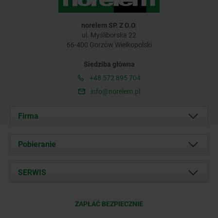
norelem SP. Z O.O.
ul. Myśliborska 22
66-400 Gorzów Wielkopolski
Siedziba główna
+48 572 895 704
info@norelem.pl
Firma
O nas
Pobieranie
Aktualności
Documents
SERWIS
Kontakt
Warunki dostawy
ZAPŁAĆ BEZPIECZNIE
Certyfikacja