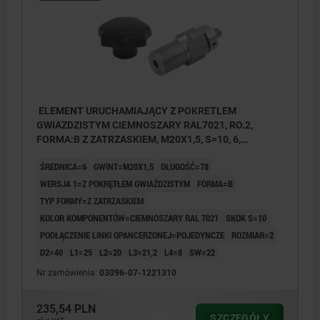
ELEMENT URUCHAMIAJĄCY Z POKRETLEM
GWIAZDZISTYM CIEMNOSZARY RAL7021, RO.2,
FORMA:B Z ZATRZASKIEM, M20X1,5, S=10, 6,
EINFACH, L=78, STAL NIERDZEWNA,
ŚREDNICA=6
GWINT=M20X1,5
DŁUGOŚĆ=78
KOMP:TERMOPLAST
WERSJA 1=Z POKRĘTŁEM GWIAŹDZISTYM
FORMA=B
TYP FORMY=Z ZATRZASKIEM
KOLOR KOMPONENTÓW=CIEMNOSZARY RAL 7021
SKOK S=10
PODŁĄCZENIE LINKI OPANCERZONEJ=POJEDYNCZE
ROZMIAR=2
D2=40
L1=25
L2=20
L3=21,2
L4=8
SW=22
Nr zamówienia:
03096-07-1221310
235,54 PLN
SZCZEGÓŁY