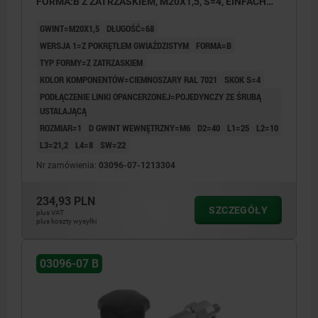
FORMA:B Z ZATRZASKIEM, M20X1,5, S=4, EINFACH
MIT STELLSCHRAUBE, L=68, STAL NIERDZEWNA,
GWINT=M20X1,5
DŁUGOŚĆ=68
KOMP:TERMOPLAST
WERSJA 1=Z POKRĘTŁEM GWIAŹDZISTYM
FORMA=B
TYP FORMY=Z ZATRZASKIEM
KOLOR KOMPONENTÓW=CIEMNOSZARY RAL 7021
SKOK S=4
PODŁĄCZENIE LINKI OPANCERZONEJ=POJEDYNCZY ZE ŚRUBĄ
USTALAJĄCĄ
ROZMIAR=1
D GWINT WEWNĘTRZNY=M6
D2=40
L1=25
L2=10
L3=21,2
L4=8
SW=22
Nr zamówienia:
03096-07-1213304
234,93 PLN
SZCZEGÓŁY
plus VAT
plus koszty wysyłki
03096-07 B