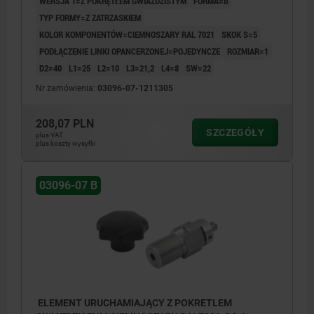
WERSJA 1=Z POKRĘTŁEM GWIAŹDZISTYM
FORMA=B
TYP FORMY=Z ZATRZASKIEM
KOLOR KOMPONENTÓW=CIEMNOSZARY RAL 7021
SKOK S=5
PODŁĄCZENIE LINKI OPANCERZONEJ=POJEDYNCZE
ROZMIAR=1
D2=40
L1=25
L2=10
L3=21,2
L4=8
SW=22
Nr zamówienia:
03096-07-1211305
208,07 PLN
SZCZEGÓŁY
plus VAT
plus koszty wysyłki
03096-07 B
ELEMENT URUCHAMIAJĄCY Z POKRETLEM