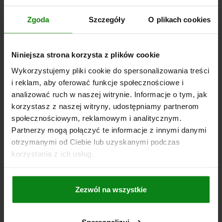
Nr zamówienia:
03096-07-1221312
Zgoda
Szczegóły
O plikach cookies
238,03 PLN
SZCZEGÓŁY
plus VAT
plus koszty wysyłki
Niniejsza strona korzysta z plików cookie
Wykorzystujemy pliki cookie do spersonalizowania treści
03096-07 B
i reklam, aby oferować funkcje społecznościowe i
analizować ruch w naszej witrynie. Informacje o tym, jak
korzystasz z naszej witryny, udostępniamy partnerom
społecznościowym, reklamowym i analitycznym.
Partnerzy mogą połączyć te informacje z innymi danymi
otrzymanymi od Ciebie lub uzyskanymi podczas
korzystania z ich usług.
ELEMENT URUCHAMIAJĄCY Z POKRETLEM
GWIAZDZISTYM CIEMNOSZARY RAL7021, RO.2,
FORMA:B Z ZATRZASKIEM, M20X1,5, S=16, 6,
Zezwól na wszystkie
EINFACH, L=78, STAL NIERDZEWNA,
ŚREDNICA=6
GWINT=M20X1,5
DŁUGOŚĆ=78
KOMP:TERMOPLAST
WERSJA 1=Z POKRĘTŁEM GWIAŹDZISTYM
FORMA=B
Spersonalizuj