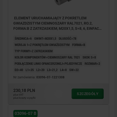
ELEMENT URUCHAMIAJĄCY Z POKRETLEM
GWIAZDZISTYM CIEMNOSZARY RAL7021, RO.2,
FORMA:B Z ZATRZASKIEM, M20X1,5, S=8, 6, EINFACH,
L=78, STAL NIERDZEWNA, KOMP:TERMOPLAST
ŚREDNICA=6
GWINT=M20X1,5
DŁUGOŚĆ=78
WERSJA 1=Z POKRĘTŁEM GWIAŹDZISTYM
FORMA=B
TYP FORMY=Z ZATRZASKIEM
KOLOR KOMPONENTÓW=CIEMNOSZARY RAL 7021
SKOK S=8
PODŁĄCZENIE LINKI OPANCERZONEJ=POJEDYNCZE
ROZMIAR=2
D2=40
L1=25
L2=20
L3=21,2
L4=8
SW=22
Nr zamówienia:
03096-07-1221308
230,18 PLN
SZCZEGÓŁY
plus VAT
plus koszty wysyłki
03096-07 B