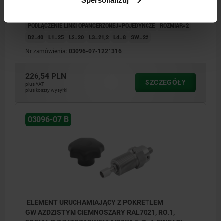
TYP FORMY=Z ZATRZASKIEM
KOLOR KOMPONENTÓW=CIEMNOSZARY RAL 7021
SKOK S=16
PODŁĄCZENIE LINKI OPANCERZONEJ=POJEDYNCZE
ROZMIAR=2
D2=40
L1=25
L2=20
L3=21,2
L4=8
SW=22
Nr zamówienia:
03096-07-1221316
226,54 PLN
SZCZEGÓŁY
plus VAT
plus koszty wysyłki
03096-07 B
ELEMENT URUCHAMIAJĄCY Z POKRETLEM
GWIAZDZISTYM CIEMNOSZARY RAL7021, RO.1,