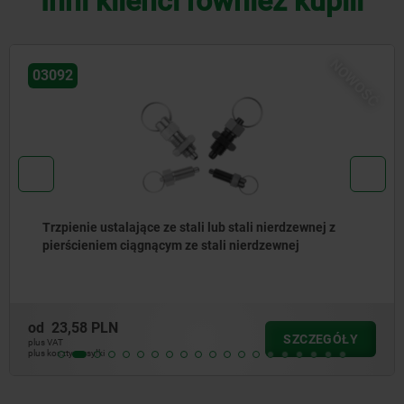
Inni klienci również kupili
NOWOŚĆ
03092
Trzpień ustalający stalowy lub ze stali nierdzewnej,
wersja krótka, z trzpieniem gwintowanym
od
34,45 PLN
SZCZEGÓŁY
plus VAT
plus koszty wysyłki