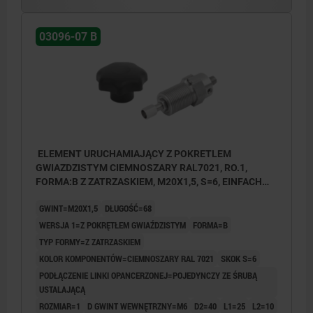
03096-07 B
ELEMENT URUCHAMIAJĄCY Z POKRETLEM
GWIAZDZISTYM CIEMNOSZARY RAL7021, RO.1,
FORMA:B Z ZATRZASKIEM, M20X1,5, S=6, EINFACH
MIT STELLSCHRAUBE, L=68, STAL NIERDZEWNA,
GWINT=M20X1,5
DŁUGOŚĆ=68
KOMP:TERMOPLAST
WERSJA 1=Z POKRĘTŁEM GWIAŹDZISTYM
FORMA=B
TYP FORMY=Z ZATRZASKIEM
KOLOR KOMPONENTÓW=CIEMNOSZARY RAL 7021
SKOK S=6
PODŁĄCZENIE LINKI OPANCERZONEJ=POJEDYNCZY ZE ŚRUBĄ
USTALAJĄCĄ
ROZMIAR=1
D GWINT WEWNĘTRZNY=M6
D2=40
L1=25
L2=10