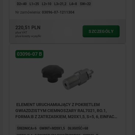
D2=40
L1=25
L2=10
L3=21,2
L4=8
SW=22
Nr zamówienia:
03096-07-1211304
1) połączenie linki opancerzonej pojedyncze
2) połączenie linki opancerzonej podwójne
220,51 PLN
SZCZEGÓŁY
3) połączenie linki opancerzonej pojedyncze
plus VAT
plus koszty wysyłki
ze śrubą ustalającą
03096-07 B
ELEMENT URUCHAMIAJĄCY Z POKRETLEM
GWIAZDZISTYM CIEMNOSZARY RAL7021, RO.1,
FORMA:B Z ZATRZASKIEM, M20X1,5, S=5, 6, EINFACH,
L=68, STAL NIERDZEWNA, KOMP:TERMOPLAST
ŚREDNICA=6
GWINT=M20X1,5
DŁUGOŚĆ=68