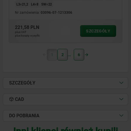
L3=21,2
L4=8
SW=22
Nr zamówienia:
03096-07-1213306
221,58 PLN
SZCZEGÓŁY
plus VAT
plus koszty wysyłki
1
2
6
SZCZEGÓŁY
CAD
DO POBRANIA