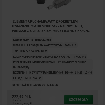
ELEMENT URUCHAMIAJĄCY Z POKRETLEM
GWIAZDZISTYM CIEMNOSZARY RAL7021, RO.1,
FORMA:B Z ZATRZASKIEM, M20X1,5, S=5, EINFACH
MIT STELLSCHRAUBE, L=68, STAL NIERDZEWNA,
GWINT=M20X1,5
DŁUGOŚĆ=68
KOMP:TERMOPLAST
WERSJA 1=Z POKRĘTŁEM GWIAŹDZISTYM
FORMA=B
TYP FORMY=Z ZATRZASKIEM
KOLOR KOMPONENTÓW=CIEMNOSZARY RAL 7021
SKOK S=5
PODŁĄCZENIE LINKI OPANCERZONEJ=POJEDYNCZY ZE ŚRUBĄ
USTALAJĄCĄ
ROZMIAR=1
D GWINT WEWNĘTRZNY=M6
D2=40
L1=25
L2=10
L3=21,2
L4=8
SW=22
Nr zamówienia:
03096-07-1213305
222,49 PLN
SZCZEGÓŁY
plus VAT
plus koszty wysyłki