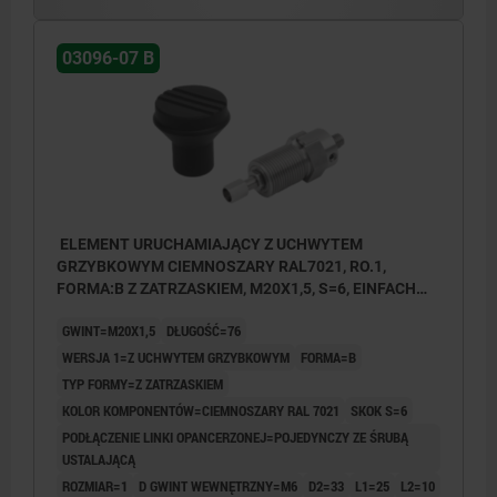
03096-07 B
ELEMENT URUCHAMIAJĄCY Z UCHWYTEM
GRZYBKOWYM CIEMNOSZARY RAL7021, RO.1,
FORMA:B Z ZATRZASKIEM, M20X1,5, S=6, EINFACH
MIT STELLSCHRAUBE, L=76, STAL NIERDZEWNA,
GWINT=M20X1,5
DŁUGOŚĆ=76
KOMP:TERMOPLAST
WERSJA 1=Z UCHWYTEM GRZYBKOWYM
FORMA=B
TYP FORMY=Z ZATRZASKIEM
KOLOR KOMPONENTÓW=CIEMNOSZARY RAL 7021
SKOK S=6
PODŁĄCZENIE LINKI OPANCERZONEJ=POJEDYNCZY ZE ŚRUBĄ
USTALAJĄCĄ
ROZMIAR=1
D GWINT WEWNĘTRZNY=M6
D2=33
L1=25
L2=10