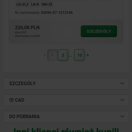
L3=21,2
L4=8
SW=22
Nr zamówienia:
03096-07-1213106
226,08 PLN
SZCZEGÓŁY
plus VAT
plus koszty wysyłki
1
2
10
SZCZEGÓŁY
CAD
DO POBRANIA