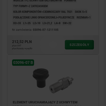
WERSJA 1=Z UCHWYTEM GRZYBKOWYM
FORMA=B
TYP FORMY=Z ZATRZASKIEM
KOLOR KOMPONENTÓW=CIEMNOSZARY RAL 7021
SKOK S=5
PODŁĄCZENIE LINKI OPANCERZONEJ=POJEDYNCZE
ROZMIAR=1
D2=33
L1=25
L2=10
L3=21,2
L4=8
SW=22
Nr zamówienia:
03096-07-1211105
212,52 PLN
SZCZEGÓŁY
plus VAT
plus koszty wysyłki
03096-07 B
ELEMENT URUCHAMIAJĄCY Z UCHWYTEM