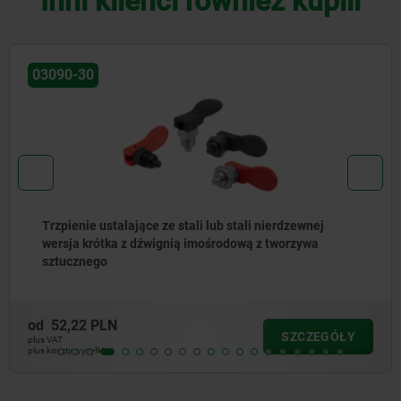
Inni klienci również kupili
03090-30
Trzpienie ustalające ze stali lub stali nierdzewnej
wersja krótka z dźwignią imośrodową z tworzywa
sztucznego
od
52,22 PLN
SZCZEGÓŁY
plus VAT
plus koszty wysyłki