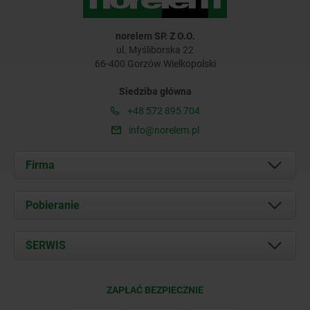
norelem SP. Z O.O.
ul. Myśliborska 22
66-400 Gorzów Wielkopolski
Siedziba główna
+48 572 895 704
info@norelem.pl
Firma
O nas
Pobieranie
Aktualności
Documents
SERWIS
Kontakt
Warunki dostawy
ZAPŁAĆ BEZPIECZNIE
Certyfikacja