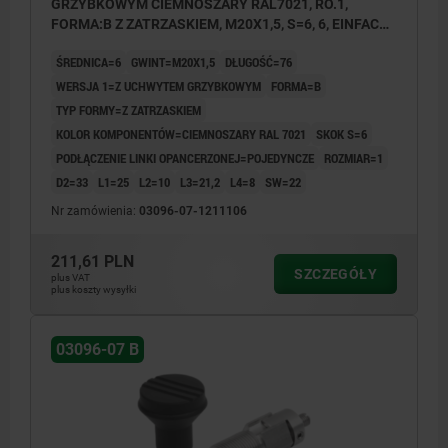
GRZYBKOWYM CIEMNOSZARY RAL7021, RO.1,
FORMA:B Z ZATRZASKIEM, M20X1,5, S=6, 6, EINFACH,
L=76, STAL NIERDZEWNA, KOMP:TERMOPLAST
ŚREDNICA=6
GWINT=M20X1,5
DŁUGOŚĆ=76
WERSJA 1=Z UCHWYTEM GRZYBKOWYM
FORMA=B
TYP FORMY=Z ZATRZASKIEM
KOLOR KOMPONENTÓW=CIEMNOSZARY RAL 7021
SKOK S=6
PODŁĄCZENIE LINKI OPANCERZONEJ=POJEDYNCZE
ROZMIAR=1
D2=33
L1=25
L2=10
L3=21,2
L4=8
SW=22
Nr zamówienia:
03096-07-1211106
211,61 PLN
SZCZEGÓŁY
plus VAT
plus koszty wysyłki
03096-07 B