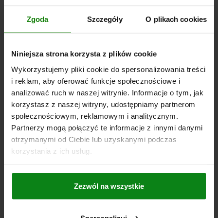
Nr zamówienia:
03096-07-1221112
Zgoda
Szczegóły
O plikach cookies
242,52 PLN
SZCZEGÓŁY
plus VAT
plus koszty wysyłki
Niniejsza strona korzysta z plików cookie
Wykorzystujemy pliki cookie do spersonalizowania treści
03096-07 B
i reklam, aby oferować funkcje społecznościowe i
analizować ruch w naszej witrynie. Informacje o tym, jak
korzystasz z naszej witryny, udostępniamy partnerom
społecznościowym, reklamowym i analitycznym.
Partnerzy mogą połączyć te informacje z innymi danymi
otrzymanymi od Ciebie lub uzyskanymi podczas
korzystania z ich usług.
ELEMENT URUCHAMIAJĄCY Z UCHWYTEM
GRZYBKOWYM CIEMNOSZARY RAL7021, RO.2,
FORMA:B Z ZATRZASKIEM, M20X1,5, S=16, 6,
Zezwól na wszystkie
EINFACH, L=86, STAL NIERDZEWNA,
ŚREDNICA=6
GWINT=M20X1,5
DŁUGOŚĆ=86
KOMP:TERMOPLAST
WERSJA 1=Z UCHWYTEM GRZYBKOWYM
FORMA=B
Spersonalizuj