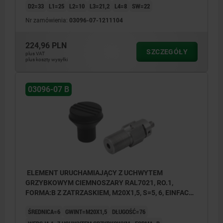
D2=33
L1=25
L2=10
L3=21,2
L4=8
SW=22
Nr zamówienia:
03096-07-1211104
1) połączenie linki opancerzonej pojedyncze
2) połączenie linki opancerzonej podwójne
224,96 PLN
SZCZEGÓŁY
3) połączenie linki opancerzonej pojedyncze
plus VAT
plus koszty wysyłki
ze śrubą ustalającą
03096-07 B
ELEMENT URUCHAMIAJĄCY Z UCHWYTEM
GRZYBKOWYM CIEMNOSZARY RAL7021, RO.1,
FORMA:B Z ZATRZASKIEM, M20X1,5, S=5, 6, EINFACH,
L=76, STAL NIERDZEWNA, KOMP:TERMOPLAST
ŚREDNICA=6
GWINT=M20X1,5
DŁUGOŚĆ=76