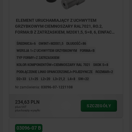
ELEMENT URUCHAMIAJĄCY Z UCHWYTEM
GRZYBKOWYM CIEMNOSZARY RAL7021, RO.2,
FORMA:B Z ZATRZASKIEM, M20X1,5, S=8, 6, EINFACH,
L=86, STAL NIERDZEWNA, KOMP:TERMOPLAST
ŚREDNICA=6
GWINT=M20X1,5
DŁUGOŚĆ=86
WERSJA 1=Z UCHWYTEM GRZYBKOWYM
FORMA=B
TYP FORMY=Z ZATRZASKIEM
KOLOR KOMPONENTÓW=CIEMNOSZARY RAL 7021
SKOK S=8
PODŁĄCZENIE LINKI OPANCERZONEJ=POJEDYNCZE
ROZMIAR=2
D2=33
L1=25
L2=20
L3=21,2
L4=8
SW=22
Nr zamówienia:
03096-07-1221108
234,63 PLN
SZCZEGÓŁY
plus VAT
plus koszty wysyłki
03096-07 B