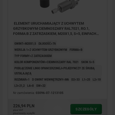
ELEMENT URUCHAMIAJĄCY Z UCHWYTEM
GRZYBKOWYM CIEMNOSZARY RAL7021, RO.1,
FORMA:B Z ZATRZASKIEM, M20X1,5, S=5, EINFACH
MIT STELLSCHRAUBE, L=76, STAL NIERDZEWNA,
GWINT=M20X1,5
DŁUGOŚĆ=76
KOMP:TERMOPLAST
WERSJA 1=Z UCHWYTEM GRZYBKOWYM
FORMA=B
TYP FORMY=Z ZATRZASKIEM
KOLOR KOMPONENTÓW=CIEMNOSZARY RAL 7021
SKOK S=5
PODŁĄCZENIE LINKI OPANCERZONEJ=POJEDYNCZY ZE ŚRUBĄ
USTALAJĄCĄ
ROZMIAR=1
D GWINT WEWNĘTRZNY=M6
D2=33
L1=25
L2=10
L3=21,2
L4=8
SW=22
Nr zamówienia:
03096-07-1213105
226,94 PLN
SZCZEGÓŁY
plus VAT
plus koszty wysyłki