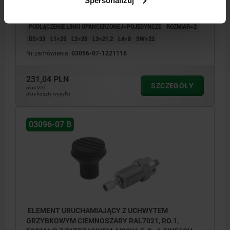
TYP FORMY=Z ZATRZASKIEM
KOLOR KOMPONENTÓW=CIEMNOSZARY RAL 7021
SKOK S=16
PODŁĄCZENIE LINKI OPANCERZONEJ=POJEDYNCZE
ROZMIAR=2
D2=33
L1=25
L2=20
L3=21,2
L4=8
SW=22
Nr zamówienia:
03096-07-1221116
231,04 PLN
SZCZEGÓŁY
plus VAT
plus koszty wysyłki
03096-07 B
ELEMENT URUCHAMIAJĄCY Z UCHWYTEM
GRZYBKOWYM CIEMNOSZARY RAL7021, RO.1,