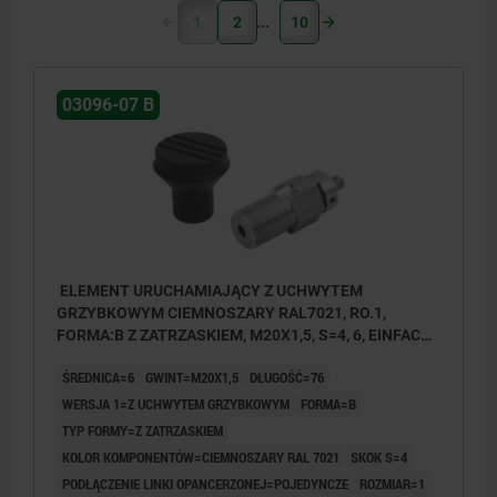
1
2
10
03096-07 B
ELEMENT URUCHAMIAJĄCY Z UCHWYTEM
GRZYBKOWYM CIEMNOSZARY RAL7021, RO.1,
FORMA:B Z ZATRZASKIEM, M20X1,5, S=4, 6, EINFACH,
L=76, STAL NIERDZEWNA, KOMP:TERMOPLAST
ŚREDNICA=6
GWINT=M20X1,5
DŁUGOŚĆ=76
WERSJA 1=Z UCHWYTEM GRZYBKOWYM
FORMA=B
TYP FORMY=Z ZATRZASKIEM
KOLOR KOMPONENTÓW=CIEMNOSZARY RAL 7021
SKOK S=4
PODŁĄCZENIE LINKI OPANCERZONEJ=POJEDYNCZE
ROZMIAR=1