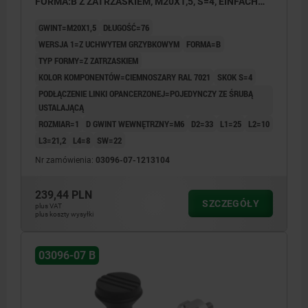
FORMA:B Z ZATRZASKIEM, M20X1,5, S=4, EINFACH
MIT STELLSCHRAUBE, L=76, STAL NIERDZEWNA,
GWINT=M20X1,5
DŁUGOŚĆ=76
KOMP:TERMOPLAST
WERSJA 1=Z UCHWYTEM GRZYBKOWYM
FORMA=B
TYP FORMY=Z ZATRZASKIEM
KOLOR KOMPONENTÓW=CIEMNOSZARY RAL 7021
SKOK S=4
PODŁĄCZENIE LINKI OPANCERZONEJ=POJEDYNCZY ZE ŚRUBĄ
USTALAJĄCĄ
ROZMIAR=1
D GWINT WEWNĘTRZNY=M6
D2=33
L1=25
L2=10
L3=21,2
L4=8
SW=22
Nr zamówienia:
03096-07-1213104
239,44 PLN
SZCZEGÓŁY
plus VAT
plus koszty wysyłki
03096-07 B