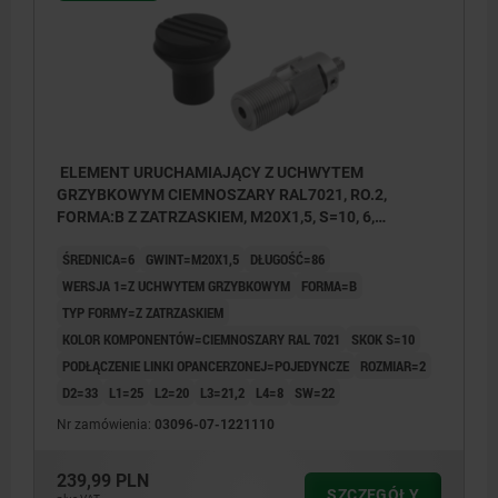
ELEMENT URUCHAMIAJĄCY Z UCHWYTEM
GRZYBKOWYM CIEMNOSZARY RAL7021, RO.2,
FORMA:B Z ZATRZASKIEM, M20X1,5, S=10, 6,
EINFACH, L=86, STAL NIERDZEWNA,
ŚREDNICA=6
GWINT=M20X1,5
DŁUGOŚĆ=86
KOMP:TERMOPLAST
WERSJA 1=Z UCHWYTEM GRZYBKOWYM
FORMA=B
TYP FORMY=Z ZATRZASKIEM
KOLOR KOMPONENTÓW=CIEMNOSZARY RAL 7021
SKOK S=10
PODŁĄCZENIE LINKI OPANCERZONEJ=POJEDYNCZE
ROZMIAR=2
D2=33
L1=25
L2=20
L3=21,2
L4=8
SW=22
Nr zamówienia:
03096-07-1221110
239,99 PLN
SZCZEGÓŁY