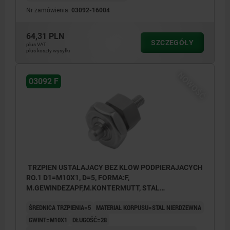
Nr zamówienia:
03092-16004
64,31 PLN
SZCZEGÓŁY
plus VAT
plus koszty wysyłki
NOWOŚĆ
03092 F
TRZPIEN USTALAJACY BEZ KLOW PODPIERAJACYCH
RO.1 D1=M10X1, D=5, FORMA:F,
M.GEWINDEZAPF,M.KONTERMUTT, STAL
NIERDZEWNA NIEHARTOWANY
ŚREDNICA TRZPIENIA=5
MATERIAŁ KORPUSU=STAL NIERDZEWNA
GWINT=M10X1
DŁUGOŚĆ=28