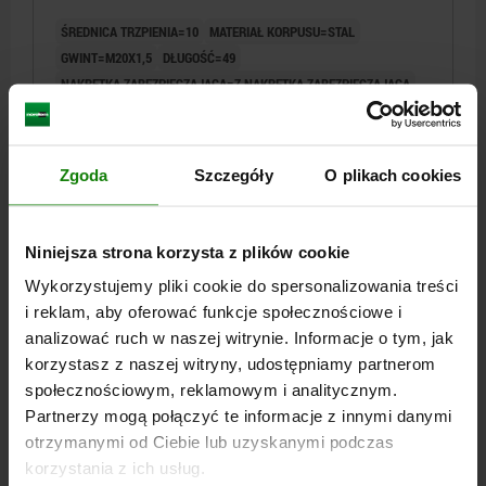
HARTOWANE
ŚREDNICA TRZPIENIA=10
MATERIAŁ KORPUSU=STAL
GWINT=M20X1,5
DŁUGOŚĆ=49
NAKRĘTKA ZABEZPIECZAJĄCA=Z NAKRĘTKĄ ZABEZPIECZAJĄCĄ
FORMA=F
POWIERZCHNIA KORPUSU=HARTOWANE
ROZMIAR=4
D2=M8
F X 30°=2,8
SKOK S=10
L1=15
L2=12
L3=12
SW1=22
SW2=30
SIŁA SPRĘŻYNY POCZĄTEK F1 OK. N=15
Zgoda
Szczegóły
O plikach cookies
SIŁA SPRĘŻYNY KONIEC F2 OK. N=32
Nr zamówienia:
03092-6410
Niniejsza strona korzysta z plików cookie
71,65 PLN
Wykorzystujemy pliki cookie do spersonalizowania treści
SZCZEGÓŁY
plus VAT
plus koszty wysyłki
i reklam, aby oferować funkcje społecznościowe i
analizować ruch w naszej witrynie. Informacje o tym, jak
NOWOŚĆ
korzystasz z naszej witryny, udostępniamy partnerom
03092 F
społecznościowym, reklamowym i analitycznym.
Partnerzy mogą połączyć te informacje z innymi danymi
otrzymanymi od Ciebie lub uzyskanymi podczas
korzystania z ich usług.