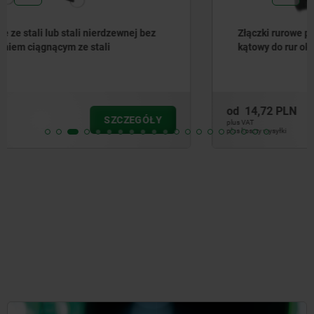
Złączki rurowe przegubowe, z tworzywa sztucznego,
kątowy do rur okrągłych
od
14,72 PLN
SZCZEGÓŁY
plus VAT
plus koszty wysyłki