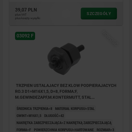
39,07 PLN
SZCZEGÓŁY
plus VAT
plus koszty wysyłki
NOWOŚĆ
03092 F
TRZPIEN USTALAJACY BEZ KLOW PODPIERAJACYCH
RO.3 D1=M16X1,5, D=8, FORMA:F,
M.GEWINDEZAPF,M.KONTERMUTT, STAL
HARTOWANE
ŚREDNICA TRZPIENIA=8
MATERIAŁ KORPUSU=STAL
GWINT=M16X1,5
DŁUGOŚĆ=42
NAKRĘTKA ZABEZPIECZAJĄCA=Z NAKRĘTKĄ ZABEZPIECZAJĄCĄ
FORMA=F
POWIERZCHNIA KORPUSU=HARTOWANE
ROZMIAR=3