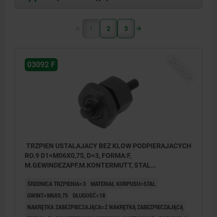
1
2
3
NOWOŚĆ
03092 F
TRZPIEN USTALAJACY BEZ KLOW PODPIERAJACYCH
RO.9 D1=M06X0,75, D=3, FORMA:F,
M.GEWINDEZAPF,M.KONTERMUTT, STAL
HARTOWANE
ŚREDNICA TRZPIENIA=3
MATERIAŁ KORPUSU=STAL
GWINT=M6X0,75
DŁUGOŚĆ=18
NAKRĘTKA ZABEZPIECZAJĄCA=Z NAKRĘTKĄ ZABEZPIECZAJĄCĄ