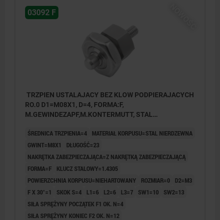
NOWOŚĆ
03092 F
TRZPIEN USTALAJACY BEZ KLOW PODPIERAJACYCH
RO.0 D1=M08X1, D=4, FORMA:F,
M.GEWINDEZAPF,M.KONTERMUTT, STAL
NIERDZEWNA NIEHARTOWANY
ŚREDNICA TRZPIENIA=4
MATERIAŁ KORPUSU=STAL NIERDZEWNA
GWINT=M8X1
DŁUGOŚĆ=23
NAKRĘTKA ZABEZPIECZAJĄCA=Z NAKRĘTKĄ ZABEZPIECZAJĄCĄ
FORMA=F
KLUCZ STALOWY=1.4305
POWIERZCHNIA KORPUSU=NIEHARTOWANY
ROZMIAR=0
D2=M3
F X 30°=1
SKOK S=4
L1=6
L2=6
L3=7
SW1=10
SW2=13
SIŁA SPRĘŻYNY POCZĄTEK F1 OK. N=4
SIŁA SPRĘŻYNY KONIEC F2 OK. N=12