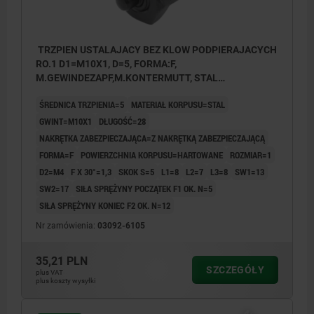
TRZPIEN USTALAJACY BEZ KLOW PODPIERAJACYCH
RO.1 D1=M10X1, D=5, FORMA:F,
M.GEWINDEZAPF,M.KONTERMUTT, STAL
HARTOWANE
ŚREDNICA TRZPIENIA=5
MATERIAŁ KORPUSU=STAL
GWINT=M10X1
DŁUGOŚĆ=28
NAKRĘTKA ZABEZPIECZAJĄCA=Z NAKRĘTKĄ ZABEZPIECZAJĄCĄ
FORMA=F
POWIERZCHNIA KORPUSU=HARTOWANE
ROZMIAR=1
D2=M4
F X 30°=1,3
SKOK S=5
L1=8
L2=7
L3=8
SW1=13
SW2=17
SIŁA SPRĘŻYNY POCZĄTEK F1 OK. N=5
SIŁA SPRĘŻYNY KONIEC F2 OK. N=12
Nr zamówienia:
03092-6105
35,21 PLN
SZCZEGÓŁY
plus VAT
plus koszty wysyłki