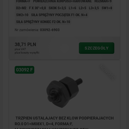
FORMA=F
POWIERZCHNIA KORPUSU=HARTOWANE
ROZMIAR=9
D2=M2
F X 30°=0,8
SKOK S=3,5
L1=6
L2=5
L3=3,5
SW1=8
SW2=10
SIŁA SPRĘŻYNY POCZĄTEK F1 OK. N=4
SIŁA SPRĘŻYNY KONIEC F2 OK. N=10
Nr zamówienia:
03092-6903
38,71 PLN
SZCZEGÓŁY
plus VAT
plus koszty wysyłki
NOWOŚĆ
03092 F
TRZPIEN USTALAJACY BEZ KLOW PODPIERAJACYCH
RO.0 D1=M08X1, D=4, FORMA:F,