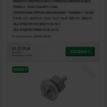
NAKRĘTKA ZABEZPIECZAJĄCA=Z NAKRĘTKĄ ZABEZPIECZAJĄCĄ
FORMA=F
KLUCZ STALOWY=1.4305
POWIERZCHNIA KORPUSU=NIEHARTOWANY
ROZMIAR=1
D2=M4
F X 30°=1,3
SKOK S=5
L1=8
L2=7
L3=8
SW1=13
SW2=17
SIŁA SPRĘŻYNY POCZĄTEK F1 OK. N=5
SIŁA SPRĘŻYNY KONIEC F2 OK. N=12
Nr zamówienia:
03092-16105
61,23 PLN
SZCZEGÓŁY
plus VAT
plus koszty wysyłki
NOWOŚĆ
03092 F