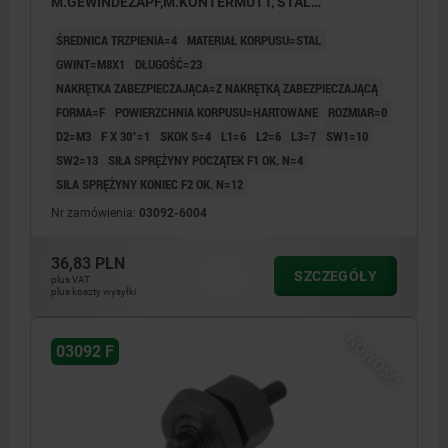
M.GEWINDEZAPF,M.KONTERMUTT, STAL
HARTOWANE
ŚREDNICA TRZPIENIA=4
MATERIAŁ KORPUSU=STAL
GWINT=M8X1
DŁUGOŚĆ=23
NAKRĘTKA ZABEZPIECZAJĄCA=Z NAKRĘTKĄ ZABEZPIECZAJĄCĄ
FORMA=F
POWIERZCHNIA KORPUSU=HARTOWANE
ROZMIAR=0
D2=M3
F X 30°=1
SKOK S=4
L1=6
L2=6
L3=7
SW1=10
SW2=13
SIŁA SPRĘŻYNY POCZĄTEK F1 OK. N=4
SIŁA SPRĘŻYNY KONIEC F2 OK. N=12
Nr zamówienia:
03092-6004
36,83 PLN
SZCZEGÓŁY
plus VAT
plus koszty wysyłki
NOWOŚĆ
03092 F