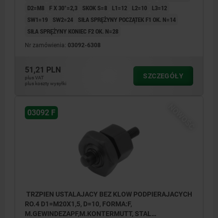
D2=M8
F X 30°=2,3
SKOK S=8
L1=12
L2=10
L3=12
SW1=19
SW2=24
SIŁA SPRĘŻYNY POCZĄTEK F1 OK. N=14
SIŁA SPRĘŻYNY KONIEC F2 OK. N=28
Nr zamówienia:
03092-6308
51,21 PLN
SZCZEGÓŁY
plus VAT
plus koszty wysyłki
NOWOŚĆ
03092 F
TRZPIEN USTALAJACY BEZ KLOW PODPIERAJACYCH
RO.4 D1=M20X1,5, D=10, FORMA:F,
M.GEWINDEZAPF,M.KONTERMUTT, STAL