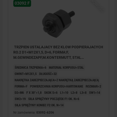
NOWOŚĆ
03092 F
TRZPIEN USTALAJACY BEZ KLOW PODPIERAJACYCH
RO.2 D1=M12X1,5, D=6, FORMA:F,
M.GEWINDEZAPF,M.KONTERMUTT, STAL
HARTOWANE
ŚREDNICA TRZPIENIA=6
MATERIAŁ KORPUSU=STAL
GWINT=M12X1,5
DŁUGOŚĆ=32
NAKRĘTKA ZABEZPIECZAJĄCA=Z NAKRĘTKĄ ZABEZPIECZAJĄCĄ
FORMA=F
POWIERZCHNIA KORPUSU=HARTOWANE
ROZMIAR=2
D2=M6
F X 30°=1,8
SKOK S=6
L1=10
L2=8
L3=8
SW1=14
SW2=19
SIŁA SPRĘŻYNY POCZĄTEK F1 OK. N=6
SIŁA SPRĘŻYNY KONIEC F2 OK. N=14
Nr zamówienia:
03092-6206