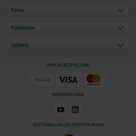
Firma
O nas
Pobieranie
Aktualności
Documents
SERWIS
Kontakt
Warunki dostawy
ZAPŁAĆ BEZPIECZNIE
Certyfikacja
OBSERWUJ NAS
DOSTAWCA USŁUG SPEDYCYJNYCH