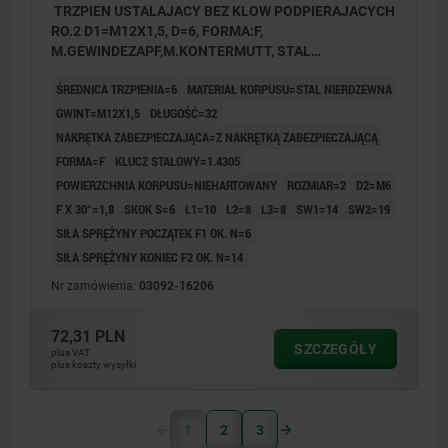
TRZPIEN USTALAJACY BEZ KLOW PODPIERAJACYCH
RO.2 D1=M12X1,5, D=6, FORMA:F,
M.GEWINDEZAPF,M.KONTERMUTT, STAL
NIERDZEWNA NIEHARTOWANY
ŚREDNICA TRZPIENIA=6
MATERIAŁ KORPUSU=STAL NIERDZEWNA
GWINT=M12X1,5
DŁUGOŚĆ=32
NAKRĘTKA ZABEZPIECZAJĄCA=Z NAKRĘTKĄ ZABEZPIECZAJĄCĄ
FORMA=F
KLUCZ STALOWY=1.4305
POWIERZCHNIA KORPUSU=NIEHARTOWANY
ROZMIAR=2
D2=M6
F X 30°=1,8
SKOK S=6
L1=10
L2=8
L3=8
SW1=14
SW2=19
SIŁA SPRĘŻYNY POCZĄTEK F1 OK. N=6
SIŁA SPRĘŻYNY KONIEC F2 OK. N=14
Nr zamówienia:
03092-16206
72,31 PLN
SZCZEGÓŁY
plus VAT
plus koszty wysyłki
1
2
3