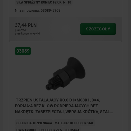
SIŁA SPRĘŻYNY KONIEC F2 OK. N=10
Forma A: bez kłów podpierających, bez
Nr zamówienia:
03089-5903
nakrętki zabezpieczającej
Forma B: bez kłów podpierających, z
37,44 PLN
SZCZEGÓŁY
plus VAT
nakrętką zabezpieczającą
plus koszty wysyłki
Forma C: z kłami podpierającymi, bez
03089
nakrętki zabezpieczającej
Forma D: z kłami podpierającymi, z nakrętką
zabezpieczającą
TRZPIEN USTALAJACY RO.0 D1=M08X1, D=4,
FORMA:A BEZ KLOW PODPIERAJACYCH BEZ
NAKRĘTKI ZABEZPIECZAJ, WERSJA KRÓTKA, STAL
HARTOWANE, KOMP:TERMOPLAST CIEMNOSZARY
ŚREDNICA TRZPIENIA=4
MATERIAŁ KORPUSU=STAL
RAL7021
GWINT=M8X1
DŁUGOŚĆ=29,5
FORMA=A