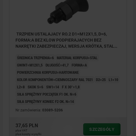
TRZPIEN USTALAJACY RO.2 D1=M12X1,5, D=6,
FORMA:A BEZ KLOW PODPIERAJACYCH BEZ
NAKRĘTKI ZABEZPIECZAJ, WERSJA KRÓTKA, STAL
HARTOWANE, KOMP:TERMOPLAST CIEMNOSZARY
ŚREDNICA TRZPIENIA=6
MATERIAŁ KORPUSU=STAL
RAL7021
GWINT=M12X1,5
DŁUGOŚĆ=41,7
FORMA=A
POWIERZCHNIA KORPUSU=HARTOWANE
KOLOR KOMPONENTÓW=CIEMNOSZARY RAL 7021
D2=25
L1=10
L2=8
SKOK S=6
SW1=14
F X 30°=1,8
SIŁA SPRĘŻYNY POCZĄTEK F1 OK. N=6
SIŁA SPRĘŻYNY KONIEC F2 OK. N=14
Nr zamówienia:
03089-5206
37,65 PLN
SZCZEGÓŁY
plus VAT
plus koszty wysyłki