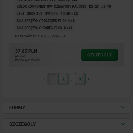
KOLOR KOMPONENTÓW=CZERWONY RAL 3020
D2=25
L1=10
L2=8
SKOK S=6
SW1=14
F X 30°=1,8
SIŁA SPRĘŻYNY POCZĄTEK F1 OK. N=6
SIŁA SPRĘŻYNY KONIEC F2 OK. N=14
Nr zamówienia:
03089-520684
37,65 PLN
SZCZEGÓŁY
plus VAT
plus koszty wysyłki
1
2
10
FORMY
SZCZEGÓŁY