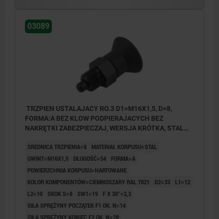
03089
TRZPIEN USTALAJACY RO.3 D1=M16X1,5, D=8,
FORMA:A BEZ KLOW PODPIERAJACYCH BEZ
NAKRĘTKI ZABEZPIECZAJ, WERSJA KRÓTKA, STAL
HARTOWANE, KOMP:TERMOPLAST CIEMNOSZARY
ŚREDNICA TRZPIENIA=8
MATERIAŁ KORPUSU=STAL
RAL7021
GWINT=M16X1,5
DŁUGOŚĆ=54
FORMA=A
POWIERZCHNIA KORPUSU=HARTOWANE
KOLOR KOMPONENTÓW=CIEMNOSZARY RAL 7021
D2=33
L1=12
L2=10
SKOK S=8
SW1=19
F X 30°=2,3
SIŁA SPRĘŻYNY POCZĄTEK F1 OK. N=14
SIŁA SPRĘŻYNY KONIEC F2 OK. N=28