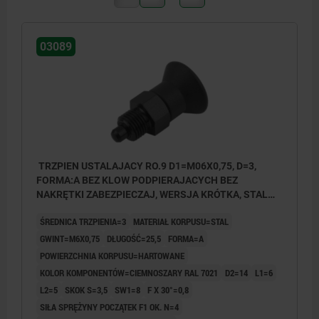
03089
TRZPIEN USTALAJACY RO.9 D1=M06X0,75, D=3,
FORMA:A BEZ KLOW PODPIERAJACYCH BEZ
NAKRĘTKI ZABEZPIECZAJ, WERSJA KRÓTKA, STAL
HARTOWANE, KOMP:TERMOPLAST CIEMNOSZARY
ŚREDNICA TRZPIENIA=3
MATERIAŁ KORPUSU=STAL
RAL7021
GWINT=M6X0,75
DŁUGOŚĆ=25,5
FORMA=A
POWIERZCHNIA KORPUSU=HARTOWANE
KOLOR KOMPONENTÓW=CIEMNOSZARY RAL 7021
D2=14
L1=6
L2=5
SKOK S=3,5
SW1=8
F X 30°=0,8
SIŁA SPRĘŻYNY POCZĄTEK F1 OK. N=4