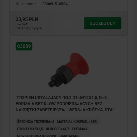
Nr zamówienia:
03089-510584
33,95 PLN
SZCZEGÓŁY
plus VAT
plus koszty wysyłki
03089
TRZPIEN USTALAJACY RO.2 D1=M12X1,5, D=6,
FORMA:A BEZ KLOW PODPIERAJACYCH BEZ
NAKRĘTKI ZABEZPIECZAJ, WERSJA KRÓTKA, STAL
HARTOWANE, KOMP:TERMOPLAST CZERWONY
ŚREDNICA TRZPIENIA=6
MATERIAŁ KORPUSU=STAL
RAL3020
GWINT=M12X1,5
DŁUGOŚĆ=41,7
FORMA=A
POWIERZCHNIA KORPUSU=HARTOWANE