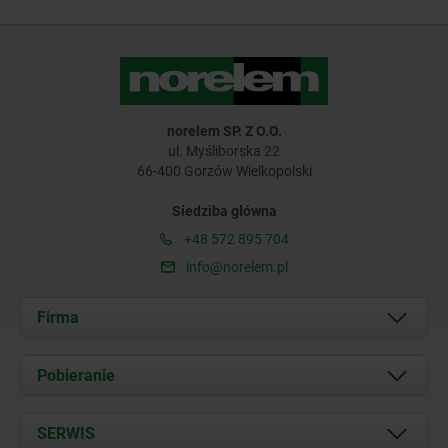
norelem SP. Z O.O.
ul. Myśliborska 22
66-400 Gorzów Wielkopolski
Siedziba główna
+48 572 895 704
info@norelem.pl
Firma
O nas
Pobieranie
Aktualności
Documents
SERWIS
Kontakt