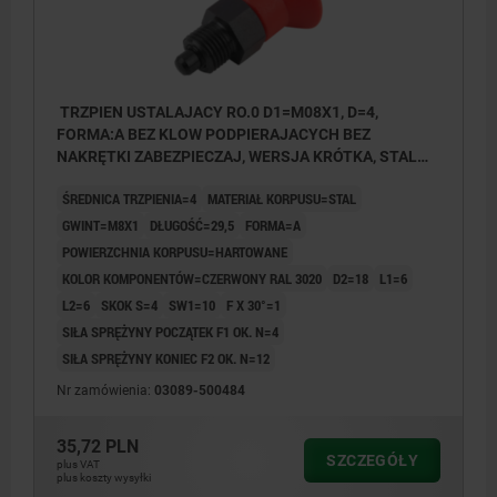
TRZPIEN USTALAJACY RO.0 D1=M08X1, D=4,
FORMA:A BEZ KLOW PODPIERAJACYCH BEZ
NAKRĘTKI ZABEZPIECZAJ, WERSJA KRÓTKA, STAL
HARTOWANE, KOMP:TERMOPLAST CZERWONY
ŚREDNICA TRZPIENIA=4
MATERIAŁ KORPUSU=STAL
RAL3020
GWINT=M8X1
DŁUGOŚĆ=29,5
FORMA=A
POWIERZCHNIA KORPUSU=HARTOWANE
KOLOR KOMPONENTÓW=CZERWONY RAL 3020
D2=18
L1=6
L2=6
SKOK S=4
SW1=10
F X 30°=1
SIŁA SPRĘŻYNY POCZĄTEK F1 OK. N=4
SIŁA SPRĘŻYNY KONIEC F2 OK. N=12
Nr zamówienia:
03089-500484
35,72 PLN
SZCZEGÓŁY
plus VAT
plus koszty wysyłki