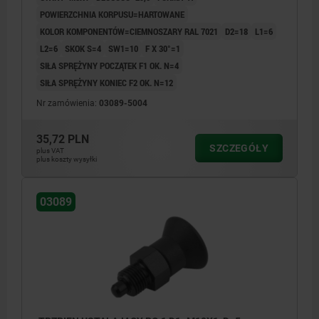
POWIERZCHNIA KORPUSU=HARTOWANE
KOLOR KOMPONENTÓW=CIEMNOSZARY RAL 7021
D2=18
L1=6
L2=6
SKOK S=4
SW1=10
F X 30°=1
SIŁA SPRĘŻYNY POCZĄTEK F1 OK. N=4
SIŁA SPRĘŻYNY KONIEC F2 OK. N=12
Nr zamówienia:
03089-5004
35,72 PLN
SZCZEGÓŁY
plus VAT
plus koszty wysyłki
03089