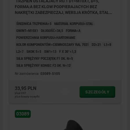
TRZPIEN USTALAJACY RO.1 D1=M10X1, D=5,
FORMA:A BEZ KLOW PODPIERAJACYCH BEZ
NAKRĘTKI ZABEZPIECZAJ, WERSJA KRÓTKA, STAL
HARTOWANE, KOMP:TERMOPLAST CIEMNOSZARY
ŚREDNICA TRZPIENIA=5
MATERIAŁ KORPUSU=STAL
RAL7021
GWINT=M10X1
DŁUGOŚĆ=34,5
FORMA=A
POWIERZCHNIA KORPUSU=HARTOWANE
KOLOR KOMPONENTÓW=CIEMNOSZARY RAL 7021
D2=21
L1=8
L2=7
SKOK S=5
SW1=13
F X 30°=1,3
SIŁA SPRĘŻYNY POCZĄTEK F1 OK. N=5
SIŁA SPRĘŻYNY KONIEC F2 OK. N=12
Nr zamówienia:
03089-5105
33,95 PLN
SZCZEGÓŁY
plus VAT
plus koszty wysyłki
03089