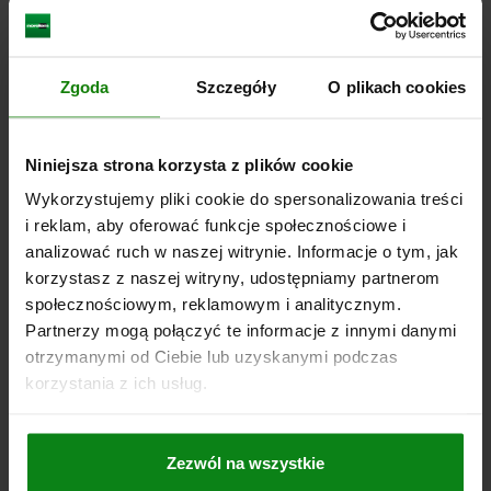
POWIERZCHNIA KORPUSU=HARTOWANE
KOLOR KOMPONENTÓW=CIEMNOSZARY RAL 7021
D2=33
L1=15
L2=12
SKOK S=10
SW1=22
F X 30°=2,8
Zgoda
Szczegóły
O plikach cookies
SIŁA SPRĘŻYNY POCZĄTEK F1 OK. N=15
SIŁA SPRĘŻYNY KONIEC F2 OK. N=32
Nr zamówienia:
03089-5410
Niniejsza strona korzysta z plików cookie
Wykorzystujemy pliki cookie do spersonalizowania treści
71,45 PLN
SZCZEGÓŁY
plus VAT
i reklam, aby oferować funkcje społecznościowe i
plus koszty wysyłki
analizować ruch w naszej witrynie. Informacje o tym, jak
korzystasz z naszej witryny, udostępniamy partnerom
03089
społecznościowym, reklamowym i analitycznym.
Partnerzy mogą połączyć te informacje z innymi danymi
otrzymanymi od Ciebie lub uzyskanymi podczas
korzystania z ich usług.
Zezwól na wszystkie
TRZPIEN USTALAJACY RO.9 D1=M06X0,75, D=3,