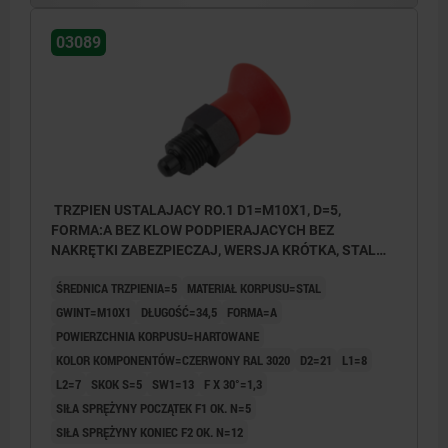
03089
TRZPIEN USTALAJACY RO.1 D1=M10X1, D=5,
FORMA:A BEZ KLOW PODPIERAJACYCH BEZ
NAKRĘTKI ZABEZPIECZAJ, WERSJA KRÓTKA, STAL
HARTOWANE, KOMP:TERMOPLAST CZERWONY
ŚREDNICA TRZPIENIA=5
MATERIAŁ KORPUSU=STAL
RAL3020
GWINT=M10X1
DŁUGOŚĆ=34,5
FORMA=A
POWIERZCHNIA KORPUSU=HARTOWANE
KOLOR KOMPONENTÓW=CZERWONY RAL 3020
D2=21
L1=8
L2=7
SKOK S=5
SW1=13
F X 30°=1,3
SIŁA SPRĘŻYNY POCZĄTEK F1 OK. N=5
SIŁA SPRĘŻYNY KONIEC F2 OK. N=12