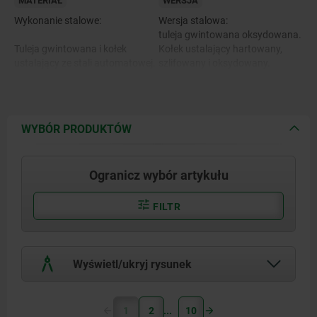
MATERIAŁ
WERSJA
Wykonanie stalowe:
Wersja stalowa:
tuleja gwintowana oksydowana.
Tuleja gwintowana i kołek
Kołek ustalający hartowany,
ustalający ze stali automatowej.
szlifowany i oksydowany.
Wykonanie ze stali nierdzewnej:
tuleja gwintowana
Wykonanie ze stali nierdzewnej:
niepowlekana.
WYBÓR PRODUKTÓW
Kołek ustalający niehartowany
Tuleja gwintowana i kołek
i szlifowany, niepowlekany.
ustalający ze stali 1.4305.
Ogranicz wybór artykułu
Część chwytowa w kolorze
ciemnoszarym RAL7021 lub
czerwonym RAL3020.
FILTR
Uchwyt grzybkowy
z termoplastu.
Wyświetl/ukryj rysunek
1
2
10