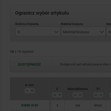
Ogranicz wybór artykułu
D
Materiał korpusu
D
5
stal
16
z 16 wpisów
6
stal nierdzewna
8
DOSTĘPNOŚĆ
Dostępność jest aktualizowana kilka 
10
nr zam.
nr zam.
D
D
Materiał korpusu
Materiał korpusu
D1
D1
03090-9105
10
10
10
10
5
6
8
5
6
8
5
6
8
5
6
8
5
stal nierdzewna
stal nierdzewna
stal nierdzewna
stal nierdzewna
stal nierdzewna
stal nierdzewna
stal nierdzewna
stal nierdzewna
stal
stal
stal
stal
stal
stal
stal
stal
stal
M12x1,5
M16x1,5
M20x1,5
M12x1,5
M16x1,5
M20x1,5
M12x1,5
M16x1,5
M20x1,5
M12x1,5
M16x1,5
M20x1,5
M10x1
M10x1
M10x1
M10x1
M10x1