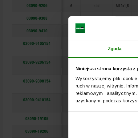
03090-9206
6
stal
M12x1,5
03090-9308
8
stal
M16x1,5
03090-9410
10
stal
M20x1,5
03090-9105154
5
stal
M10x1
Zgoda
03090-9206154
6
stal
M12x1,5
Niniejsza strona korzysta z
Wykorzystujemy pliki cookie 
03090-9308154
8
stal
M16x1,5
ruch w naszej witrynie. Inf
reklamowym i analitycznym. 
03090-9410154
10
stal
M20x1,5
uzyskanymi podczas korzysta
03090-19105
5
stal nierdzewna
M10x1
03090-19206
6
stal nierdzewna
M12x1,5