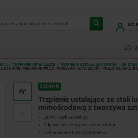
MOJ
ZALO
Z
3000
TRZPIENIE USTALAJĄCE
TRZPIENIE USTALAJĄCE ZE STALI LUB ST
NEJ Z DŹWIGNIĄ MIMOŚRODOWĄ Z TWORZYWA SZTUCZNEGO I PRZECIWNAKRĘTKĄ
03090 B
Trzpienie ustalające ze stali l
mimośrodową z tworzywa sztu
Łatwa i szybka obsługa
Odpowiednie do wysokich temperatur
Z wbudowaną funkcją zatrzasku