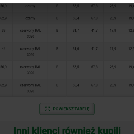
56,9
czarny
B
55,5
67,8
26,9
19,
62,9
czarny
B
53,4
67,8
26,9
19,
39
czerwony RAL
B
31,7
41,7
17,9
12,
3020
44
czerwony RAL
B
31,6
41,7
17,9
12,
3020
56,9
czerwony RAL
B
55,5
67,8
26,9
19,
3020
62,9
czerwony RAL
B
53,4
67,8
26,9
19,
3020
POWIĘKSZ TABELĘ
Inni klienci również kupili