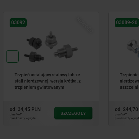
NOWOŚĆ
03092
03089-20
Trzpień ustalający stalowy lub ze
Trzpienie 
stali nierdzewnej, wersja krótka, z
nierdzewn
trzpieniem gwintowanym
uszczelni
Hygienic
grzybkowy
od
34,45 PLN
od
244,70
SZCZEGÓŁY
plus VAT
plus VAT
plus koszty wysyłki
plus koszty wysył