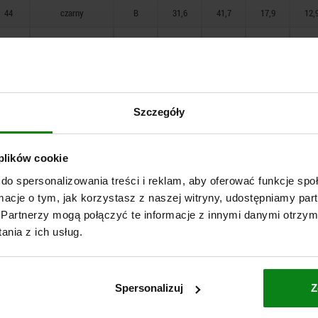
44
czarny
B
31,6
41,7
17,9
12,
56,9
czarny
B
55,5
67,8
26,9
19,
62,9
czarny
B
53,4
67,8
26,9
19,
39
czerwony RAL
B
31,7
41,7
17,9
12,
Szczegóły
3020
44
czerwony RAL
B
31,6
41,7
17,9
12,
3020
 plików cookie
do spersonalizowania treści i reklam, aby oferować funkcje sp
56,9
czerwony RAL
B
55,5
67,8
26,9
19,
ormacje o tym, jak korzystasz z naszej witryny, udostępniamy p
3020
Partnerzy mogą połączyć te informacje z innymi danymi otrzym
62,9
czerwony RAL
B
53,4
67,8
26,9
19,
nia z ich usług.
3020
39
czarny
B
31,7
41,7
17,9
12,
Spersonalizuj
Z
44
czarny
B
31,6
41,7
17,9
12,