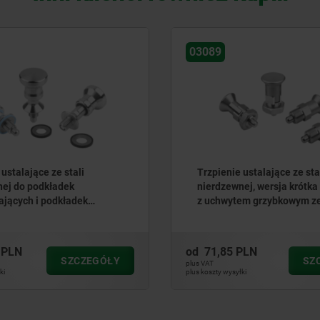
03089
ustalające ze stali
Trzpienie ustalające ze sta
ej do podkładek
nierdzewnej, wersja krótka
ających i podkładek
z uchwytem grzybkowym ze 
 USIT® z uchwytem
nierdzewnej
m ze stali nierdzewnej
 PLN
od
71,85 PLN
SZCZEGÓŁY
SZ
plus VAT
ki
plus koszty wysyłki