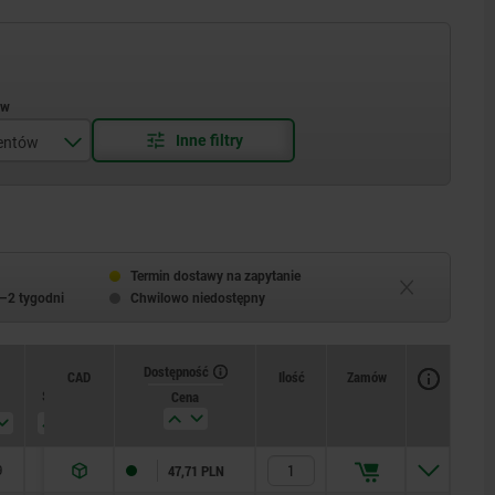
entów
y RAL 3020
Termin dostawy na zapytanie
–2 tygodni
Chwilowo niedostępny
Dostępność
Dostępność
CAD
CAD
Ilość
Ilość
Zamów
Zamów
Skok S
Skok S
L1
L1
L2
L2
L3
L3
SW1
SW1
SW2
SW2
F x 30°
F x 30°
Cena
Cena
9
9
4
4
9
9
4
4
9
9
4
4
9
9
4
4
9
10
10
10
10
5
6
8
5
6
8
5
6
8
5
6
8
5
17
20
26
28
17
20
26
28
17
20
26
28
17
20
26
28
17
10
12
10
12
10
12
10
12
7
8
7
8
7
8
7
8
7
15
17
23
25
15
17
23
25
15
17
23
25
15
17
23
25
15
13
14
19
22
13
14
19
22
13
14
19
22
13
14
19
22
13
17
19
24
30
17
19
24
30
17
19
24
30
17
19
24
30
17
1,3
1,8
2,3
2,8
1,3
1,8
2,3
2,8
1,3
1,8
2,3
2,8
1,3
1,8
2,3
2,8
1,3
103,43 PLN
103,43 PLN
116,68 PLN
215,96 PLN
116,68 PLN
215,96 PLN
47,71 PLN
53,03 PLN
63,96 PLN
47,71 PLN
53,03 PLN
63,96 PLN
72,57 PLN
85,51 PLN
72,57 PLN
85,51 PLN
47,71 PLN