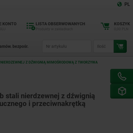
PL
E KONTO
LISTA OBSERWOWANYCH
KOSZYK
GUJ
Produkty w zakładkach
0,00 PLN
productCode
qty
amów. bezpośr.
ALI NIERDZEWNEJ Z DŹWIGNIĄ MIMOŚRODOWĄ Z TWORZYWA
ub stali nierdzewnej z dźwignią
cznego i przeciwnakrętką