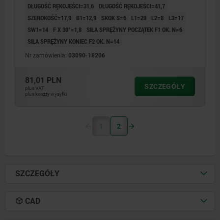
DŁUGOŚĆ RĘKOJEŚCI=31,6
DŁUGOŚĆ RĘKOJEŚCI=41,7
SZEROKOŚĆ=17,9
B1=12,9
SKOK S=6
L1=20
L2=8
L3=17
SW1=14
F X 30°=1,8
SIŁA SPRĘŻYNY POCZĄTEK F1 OK. N=6
SIŁA SPRĘŻYNY KONIEC F2 OK. N=14
Nr zamówienia:
03090-18206
81,01 PLN
SZCZEGÓŁY
plus VAT
plus koszty wysyłki
1
2
SZCZEGÓŁY
CAD