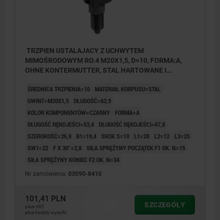
TRZPIEN USTALAJACY Z UCHWYTEM
MIMOŚRODOWYM RO.4 M20X1,5, D=10, FORMA:A,
OHNE KONTERMUTTER, STAL HARTOWANE I
OKSYDOWANE, KOMP:TERMOPLAST CZARNY
ŚREDNICA TRZPIENIA=10
MATERIAŁ KORPUSU=STAL
GWINT=M20X1,5
DŁUGOŚĆ=62,9
KOLOR KOMPONENTÓW=CZARNY
FORMA=A
DŁUGOŚĆ RĘKOJEŚCI=53,4
DŁUGOŚĆ RĘKOJEŚCI=67,8
SZEROKOŚĆ=26,9
B1=19,4
SKOK S=10
L1=28
L2=12
L3=25
SW1=22
F X 30°=2,8
SIŁA SPRĘŻYNY POCZĄTEK F1 OK. N=15
SIŁA SPRĘŻYNY KONIEC F2 OK. N=34
Nr zamówienia:
03090-8410
101,41 PLN
SZCZEGÓŁY
plus VAT
plus koszty wysyłki