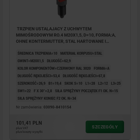
TRZPIEN USTALAJACY Z UCHWYTEM
MIMOŚRODOWYM RO.4 M20X1,5, D=10, FORMA:A,
OHNE KONTERMUTTER, STAL HARTOWANE I
OKSYDOWANE, KOMP:TERMOPLAST CZERWONY
ŚREDNICA TRZPIENIA=10
MATERIAŁ KORPUSU=STAL
RAL3020
GWINT=M20X1,5
DŁUGOŚĆ=62,9
KOLOR KOMPONENTÓW=CZERWONY RAL 3020
FORMA=A
DŁUGOŚĆ RĘKOJEŚCI=53,4
DŁUGOŚĆ RĘKOJEŚCI=67,8
SZEROKOŚĆ=26,9
B1=19,4
SKOK S=10
L1=28
L2=12
L3=25
SW1=22
F X 30°=2,8
SIŁA SPRĘŻYNY POCZĄTEK F1 OK. N=15
SIŁA SPRĘŻYNY KONIEC F2 OK. N=34
Nr zamówienia:
03090-8410154
101,41 PLN
SZCZEGÓŁY
plus VAT
plus koszty wysyłki