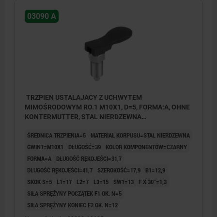
03090 A
TRZPIEN USTALAJACY Z UCHWYTEM
MIMOŚRODOWYM RO.1 M10X1, D=5, FORMA:A, OHNE
KONTERMUTTER, STAL NIERDZEWNA
NIEHARTOWANE I NIEPOWLEKA,
ŚREDNICA TRZPIENIA=5
MATERIAŁ KORPUSU=STAL NIERDZEWNA
KOMP:TERMOPLAST CZARNY
GWINT=M10X1
DŁUGOŚĆ=39
KOLOR KOMPONENTÓW=CZARNY
FORMA=A
DŁUGOŚĆ RĘKOJEŚCI=31,7
DŁUGOŚĆ RĘKOJEŚCI=41,7
SZEROKOŚĆ=17,9
B1=12,9
SKOK S=5
L1=17
L2=7
L3=15
SW1=13
F X 30°=1,3
SIŁA SPRĘŻYNY POCZĄTEK F1 OK. N=5
SIŁA SPRĘŻYNY KONIEC F2 OK. N=12