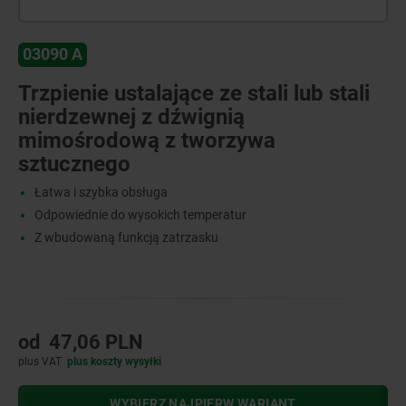
03090 A
Trzpienie ustalające ze stali lub stali
nierdzewnej z dźwignią
mimośrodową z tworzywa
sztucznego
Łatwa i szybka obsługa
Odpowiednie do wysokich temperatur
Z wbudowaną funkcją zatrzasku
od
47,06 PLN
plus VAT
plus koszty wysyłki
WYBIERZ NAJPIERW WARIANT