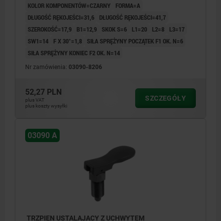
KOLOR KOMPONENTÓW=CZARNY
FORMA=A
DŁUGOŚĆ RĘKOJEŚCI=31,6
DŁUGOŚĆ RĘKOJEŚCI=41,7
SZEROKOŚĆ=17,9
B1=12,9
SKOK S=6
L1=20
L2=8
L3=17
SW1=14
F X 30°=1,8
SIŁA SPRĘŻYNY POCZĄTEK F1 OK. N=6
SIŁA SPRĘŻYNY KONIEC F2 OK. N=14
Nr zamówienia:
03090-8206
52,27 PLN
SZCZEGÓŁY
plus VAT
plus koszty wysyłki
03090 A
TRZPIEN USTALAJACY Z UCHWYTEM