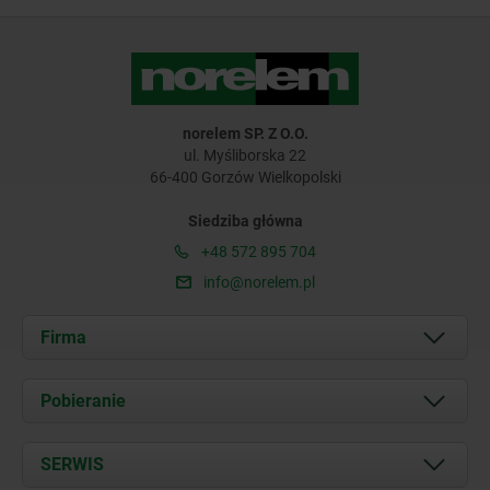
norelem SP. Z O.O.
ul. Myśliborska 22
66-400 Gorzów Wielkopolski
Siedziba główna
+48 572 895 704
info@norelem.pl
Firma
O nas
Pobieranie
Aktualności
Documents
SERWIS
Kontakt