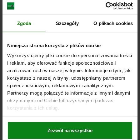
DŁUGOŚĆ RĘKOJEŚCI=31,6
DŁUGOŚĆ RĘKOJEŚCI=41,7
SZEROKOŚĆ=17,9
B1=12,9
SKOK S=6
L1=20
L2=8
L3=17
SW1=14
F X 30°=1,8
SIŁA SPRĘŻYNY POCZĄTEK F1 OK. N=6
Zgoda
Szczegóły
O plikach cookies
SIŁA SPRĘŻYNY KONIEC F2 OK. N=14
Nr zamówienia:
03090-8206154
Niniejsza strona korzysta z plików cookie
52,27 PLN
Wykorzystujemy pliki cookie do spersonalizowania treści
SZCZEGÓŁY
plus VAT
i reklam, aby oferować funkcje społecznościowe i
plus koszty wysyłki
analizować ruch w naszej witrynie. Informacje o tym, jak
korzystasz z naszej witryny, udostępniamy partnerom
03090 A
społecznościowym, reklamowym i analitycznym.
Partnerzy mogą połączyć te informacje z innymi danymi
otrzymanymi od Ciebie lub uzyskanymi podczas
korzystania z ich usług.
Zezwól na wszystkie
TRZPIEN USTALAJACY Z UCHWYTEM