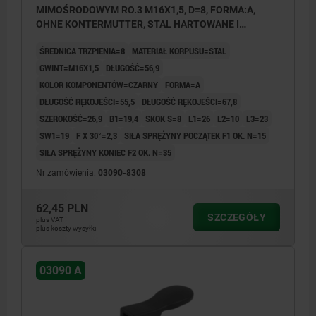
MIMOŚRODOWYM RO.3 M16X1,5, D=8, FORMA:A,
OHNE KONTERMUTTER, STAL HARTOWANE I
OKSYDOWANE, KOMP:TERMOPLAST CZARNY
ŚREDNICA TRZPIENIA=8
MATERIAŁ KORPUSU=STAL
GWINT=M16X1,5
DŁUGOŚĆ=56,9
KOLOR KOMPONENTÓW=CZARNY
FORMA=A
DŁUGOŚĆ RĘKOJEŚCI=55,5
DŁUGOŚĆ RĘKOJEŚCI=67,8
SZEROKOŚĆ=26,9
B1=19,4
SKOK S=8
L1=26
L2=10
L3=23
SW1=19
F X 30°=2,3
SIŁA SPRĘŻYNY POCZĄTEK F1 OK. N=15
SIŁA SPRĘŻYNY KONIEC F2 OK. N=35
Nr zamówienia:
03090-8308
62,45 PLN
SZCZEGÓŁY
plus VAT
plus koszty wysyłki
03090 A