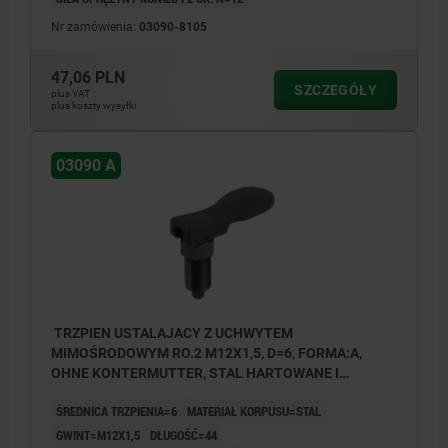
Nr zamówienia:
03090-8105
47,06 PLN
SZCZEGÓŁY
plus VAT
plus koszty wysyłki
03090 A
TRZPIEN USTALAJACY Z UCHWYTEM
MIMOŚRODOWYM RO.2 M12X1,5, D=6, FORMA:A,
OHNE KONTERMUTTER, STAL HARTOWANE I
OKSYDOWANE, KOMP:TERMOPLAST CZARNY
ŚREDNICA TRZPIENIA=6
MATERIAŁ KORPUSU=STAL
GWINT=M12X1,5
DŁUGOŚĆ=44