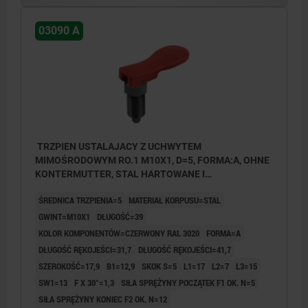
03090 A
TRZPIEN USTALAJACY Z UCHWYTEM
MIMOŚRODOWYM RO.1 M10X1, D=5, FORMA:A, OHNE
KONTERMUTTER, STAL HARTOWANE I
OKSYDOWANE, KOMP:TERMOPLAST CZERWONY
ŚREDNICA TRZPIENIA=5
MATERIAŁ KORPUSU=STAL
RAL3020
GWINT=M10X1
DŁUGOŚĆ=39
KOLOR KOMPONENTÓW=CZERWONY RAL 3020
FORMA=A
DŁUGOŚĆ RĘKOJEŚCI=31,7
DŁUGOŚĆ RĘKOJEŚCI=41,7
SZEROKOŚĆ=17,9
B1=12,9
SKOK S=5
L1=17
L2=7
L3=15
SW1=13
F X 30°=1,3
SIŁA SPRĘŻYNY POCZĄTEK F1 OK. N=5
SIŁA SPRĘŻYNY KONIEC F2 OK. N=12