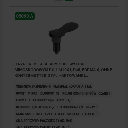
03090 A
TRZPIEN USTALAJACY Z UCHWYTEM
MIMOŚRODOWYM RO.1 M10X1, D=5, FORMA:A, OHNE
KONTERMUTTER, STAL HARTOWANE I
OKSYDOWANE, KOMP:TERMOPLAST CZARNY
ŚREDNICA TRZPIENIA=5
MATERIAŁ KORPUSU=STAL
GWINT=M10X1
DŁUGOŚĆ=39
KOLOR KOMPONENTÓW=CZARNY
FORMA=A
DŁUGOŚĆ RĘKOJEŚCI=31,7
DŁUGOŚĆ RĘKOJEŚCI=41,7
SZEROKOŚĆ=17,9
B1=12,9
SKOK S=5
L1=17
L2=7
L3=15
SW1=13
F X 30°=1,3
SIŁA SPRĘŻYNY POCZĄTEK F1 OK. N=5
SIŁA SPRĘŻYNY KONIEC F2 OK. N=12