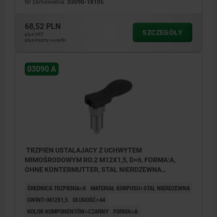
Nr zamówienia:
03090-18105
68,52 PLN
SZCZEGÓŁY
plus VAT
plus koszty wysyłki
03090 A
TRZPIEN USTALAJACY Z UCHWYTEM
MIMOŚRODOWYM RO.2 M12X1,5, D=6, FORMA:A,
OHNE KONTERMUTTER, STAL NIERDZEWNA
NIEHARTOWANE I NIEPOWLEKA,
ŚREDNICA TRZPIENIA=6
MATERIAŁ KORPUSU=STAL NIERDZEWNA
KOMP:TERMOPLAST CZARNY
GWINT=M12X1,5
DŁUGOŚĆ=44
KOLOR KOMPONENTÓW=CZARNY
FORMA=A