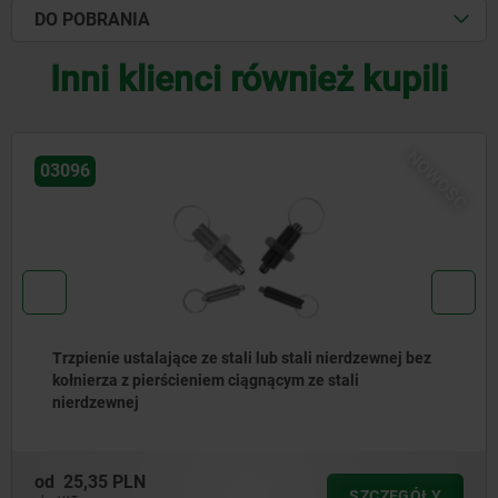
DO POBRANIA
Inni klienci również kupili
NOWOŚ
03092
Trzpień ustalający stalowy lub ze stali nierdzewnej,
wersja krótka, z trzpieniem gwintowanym
od
34,45 PLN
SZCZEGÓŁY