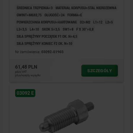
ŚREDNICA TRZPIENIA=3
MATERIAŁ KORPUSU=STAL NIERDZEWNA
GWINT=M6X0,75
DŁUGOŚĆ=24
FORMA=E
POWIERZCHNIA KORPUSU=HARTOWANE
D2=M2
L1=12
L2=5
L3=3,5
L4=10
SKOK S=3,5
SW1=8
F X 30°=0,8
SIŁA SPRĘŻYNY POCZĄTEK F1 OK. N=4,5
SIŁA SPRĘŻYNY KONIEC F2 OK. N=10
Nr zamówienia:
03092-01903
61,48 PLN
SZCZEGÓŁY
plus VAT
plus koszty wysyłki
03092 E