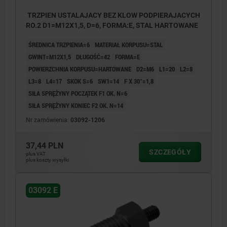
TRZPIEN USTALAJACY BEZ KLOW PODPIERAJACYCH
RO.2 D1=M12X1,5, D=6, FORMA:E, STAL HARTOWANE
ŚREDNICA TRZPIENIA=6
MATERIAŁ KORPUSU=STAL
GWINT=M12X1,5
DŁUGOŚĆ=42
FORMA=E
POWIERZCHNIA KORPUSU=HARTOWANE
D2=M6
L1=20
L2=8
L3=8
L4=17
SKOK S=6
SW1=14
F X 30°=1,8
SIŁA SPRĘŻYNY POCZĄTEK F1 OK. N=6
SIŁA SPRĘŻYNY KONIEC F2 OK. N=14
Nr zamówienia:
03092-1206
37,44 PLN
SZCZEGÓŁY
plus VAT
plus koszty wysyłki
03092 E