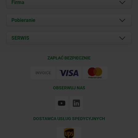
Firma
O nas
Pobieranie
Aktualności
Documents
SERWIS
Kontakt
Warunki dostawy
ZAPŁAĆ BEZPIECZNIE
Certyfikacja
OBSERWUJ NAS
DOSTAWCA USŁUG SPEDYCYJNYCH