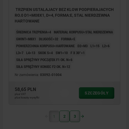
TRZPIEN USTALAJACY BEZ KLOW PODPIERAJACYCH
RO.0 D1=M08X1, D=4, FORMA:E, STAL NIERDZEWNA
HARTOWANE
ŚREDNICA TRZPIENIA=4
MATERIAŁ KORPUSU=STAL NIERDZEWNA
GWINT=M8X1
DŁUGOŚĆ=32
FORMA=E
POWIERZCHNIA KORPUSU=HARTOWANE
D2=M3
L1=15
L2=6
L3=7
L4=13
SKOK S=4
SW1=10
F X 30°=1
SIŁA SPRĘŻYNY POCZĄTEK F1 OK. N=6
SIŁA SPRĘŻYNY KONIEC F2 OK. N=12
Nr zamówienia:
03092-01004
58,65 PLN
SZCZEGÓŁY
plus VAT
plus koszty wysyłki
1
2
3