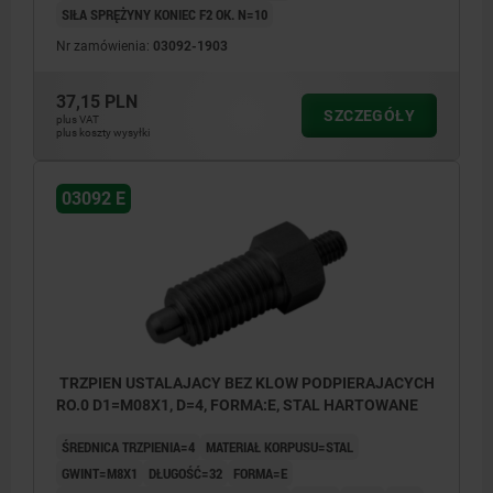
SIŁA SPRĘŻYNY KONIEC F2 OK. N=10
Nr zamówienia:
03092-1903
37,15 PLN
SZCZEGÓŁY
plus VAT
plus koszty wysyłki
03092 E
TRZPIEN USTALAJACY BEZ KLOW PODPIERAJACYCH
RO.0 D1=M08X1, D=4, FORMA:E, STAL HARTOWANE
ŚREDNICA TRZPIENIA=4
MATERIAŁ KORPUSU=STAL
GWINT=M8X1
DŁUGOŚĆ=32
FORMA=E