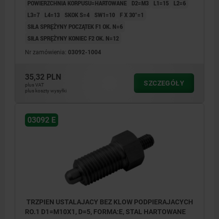
POWIERZCHNIA KORPUSU=HARTOWANE
D2=M3
L1=15
L2=6
L3=7
L4=13
SKOK S=4
SW1=10
F X 30°=1
SIŁA SPRĘŻYNY POCZĄTEK F1 OK. N=6
SIŁA SPRĘŻYNY KONIEC F2 OK. N=12
Nr zamówienia:
03092-1004
35,32 PLN
SZCZEGÓŁY
plus VAT
plus koszty wysyłki
03092 E
TRZPIEN USTALAJACY BEZ KLOW PODPIERAJACYCH
RO.1 D1=M10X1, D=5, FORMA:E, STAL HARTOWANE