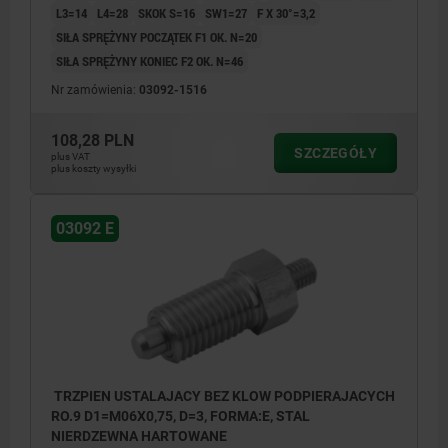
L3=14
L4=28
SKOK S=16
SW1=27
F X 30°=3,2
SIŁA SPRĘŻYNY POCZĄTEK F1 OK. N=20
SIŁA SPRĘŻYNY KONIEC F2 OK. N=46
Nr zamówienia:
03092-1516
108,28 PLN
SZCZEGÓŁY
plus VAT
plus koszty wysyłki
03092 E
TRZPIEN USTALAJACY BEZ KLOW PODPIERAJACYCH
RO.9 D1=M06X0,75, D=3, FORMA:E, STAL
NIERDZEWNA HARTOWANE