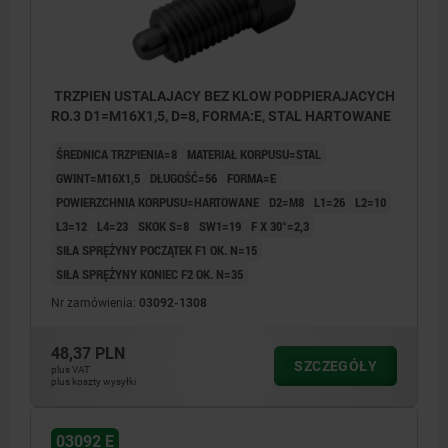
TRZPIEN USTALAJACY BEZ KLOW PODPIERAJACYCH
RO.3 D1=M16X1,5, D=8, FORMA:E, STAL HARTOWANE
ŚREDNICA TRZPIENIA=8
MATERIAŁ KORPUSU=STAL
GWINT=M16X1,5
DŁUGOŚĆ=56
FORMA=E
POWIERZCHNIA KORPUSU=HARTOWANE
D2=M8
L1=26
L2=10
L3=12
L4=23
SKOK S=8
SW1=19
F X 30°=2,3
SIŁA SPRĘŻYNY POCZĄTEK F1 OK. N=15
SIŁA SPRĘŻYNY KONIEC F2 OK. N=35
Nr zamówienia:
03092-1308
48,37 PLN
SZCZEGÓŁY
plus VAT
plus koszty wysyłki
03092 E