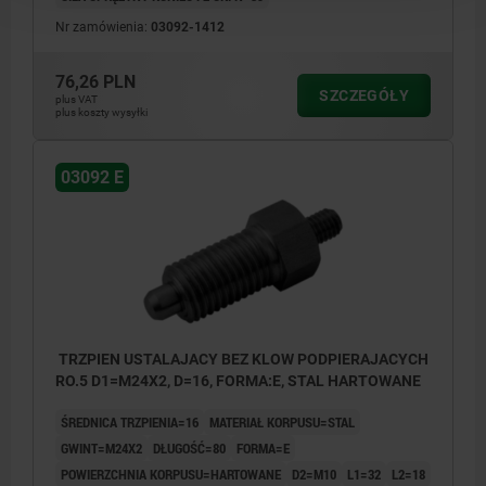
Nr zamówienia:
03092-1412
76,26 PLN
SZCZEGÓŁY
plus VAT
plus koszty wysyłki
03092 E
TRZPIEN USTALAJACY BEZ KLOW PODPIERAJACYCH
RO.5 D1=M24X2, D=16, FORMA:E, STAL HARTOWANE
ŚREDNICA TRZPIENIA=16
MATERIAŁ KORPUSU=STAL
GWINT=M24X2
DŁUGOŚĆ=80
FORMA=E
POWIERZCHNIA KORPUSU=HARTOWANE
D2=M10
L1=32
L2=18