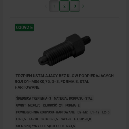
1
2
3
03092 E
TRZPIEN USTALAJACY BEZ KLOW PODPIERAJACYCH
RO.9 D1=M06X0,75, D=3, FORMA:E, STAL
HARTOWANE
ŚREDNICA TRZPIENIA=3
MATERIAŁ KORPUSU=STAL
GWINT=M6X0,75
DŁUGOŚĆ=24
FORMA=E
POWIERZCHNIA KORPUSU=HARTOWANE
D2=M2
L1=12
L2=5
L3=3,5
L4=10
SKOK S=3,5
SW1=8
F X 30°=0,8
SIŁA SPRĘŻYNY POCZĄTEK F1 OK. N=4,5