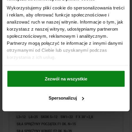
SZCZEGÓŁY
plus VAT
plus koszty wysyłki
Wykorzystujemy pliki cookie do spersonalizowania treści
i reklam, aby oferować funkcje społecznościowe i
analizować ruch w naszej witrynie. Informacje o tym, jak
03092 E
korzystasz z naszej witryny, udostępniamy partnerom
społecznościowym, reklamowym i analitycznym.
Partnerzy mogą połączyć te informacje z innymi danymi
otrzymanymi od Ciebie lub uzyskanymi podczas
korzystania z ich usług.
TRZPIEN USTALAJACY BEZ KLOW PODPIERAJACYCH
RO.4 D1=M20X1,5, D=12, FORMA:E, STAL
Zezwól na wszystkie
HARTOWANE
ŚREDNICA TRZPIENIA=12
MATERIAŁ KORPUSU=STAL
Spersonalizuj
GWINT=M20X1,5
DŁUGOŚĆ=66
FORMA=E
POWIERZCHNIA KORPUSU=HARTOWANE
D2=M8
L1=28
L2=14
L3=12
L4=25
SKOK S=12
SW1=22
F X 30°=2,8
SIŁA SPRĘŻYNY POCZĄTEK F1 OK. N=15
SIŁA SPRĘŻYNY KONIEC F2 OK. N=39