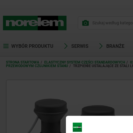
WYBÓR PRODUKTU
SERWIS
BRANŻE
STRONA STARTOWA
ELASTYCZNY SYSTEM CZĘŚCI STANDARDOWYCH
0
PRZEWODOWYM CZUJNIKIEM STANU
TRZPIENIE USTALAJĄCE ZE STAL