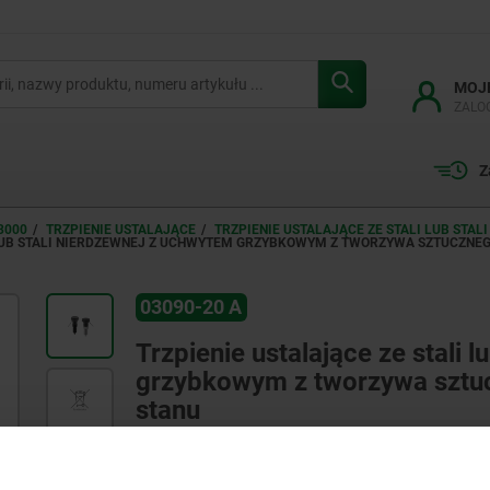
MOJ
ZALO
Z
3000
TRZPIENIE USTALAJĄCE
TRZPIENIE USTALAJĄCE ZE STALI LUB ST
I LUB STALI NIERDZEWNEJ Z UCHWYTEM GRZYBKOWYM Z TWORZYWA SZTUCZNE
03090-20 A
Trzpienie ustalające ze stali 
grzybkowym z tworzywa sztu
stanu
elektroniczna kontrola stanu
niewielka odległość łączenia