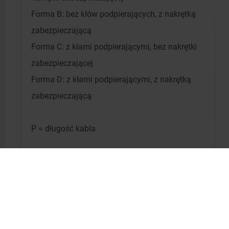
Forma B: bez kłów podpierających, z nakrętką
zabezpieczającą
Forma C: z kłami podpierającymi, bez nakrętki
zabezpieczającej
Forma D: z kłami podpierającymi, z nakrętką
zabezpieczającą
P = długość kabla
BN = brązowy
BK = czarny
BU = niebieski