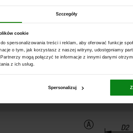
Szczegóły
od
418,86 PLN
 plików cookie
plus VAT
plus koszty wysyłki
do spersonalizowania treści i reklam, aby oferować funkcje sp
ormacje o tym, jak korzystasz z naszej witryny, udostępniamy p
Partnerzy mogą połączyć te informacje z innymi danymi otrzym
nia z ich usług.
NT
NT
SZCZEGÓŁY
CAD
DO 
Spersonalizuj
Z