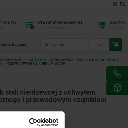
PL
E KONTO
LISTA OBSERWOWANYCH
KOSZYK
GUJ
Produkty w zakładkach
0,00 PLN
productCode
qty
amów. bezpośr.
ALI NIERDZEWNEJ Z UCHWYTEM GRZYBKOWYM Z TWORZYWA SZTUCZNEGO I
GO I PRZEWODOWYM CZUJNIKIEM STANU
lub stali nierdzewnej z uchwytem
cznego i przewodowym czujnikiem