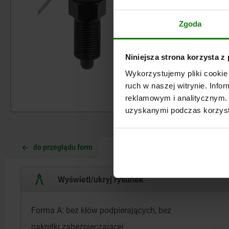
Zgoda
Niniejsza strona korzysta z
Wykorzystujemy pliki cookie 
ruch w naszej witrynie. Inf
reklamowym i analitycznym. 
uzyskanymi podczas korzysta
CURRE
CURRE
WYBÓR PRODUKTÓW
do przeglądu form
TAB:
TAB:
Wyświetl/ukryj rysunek
Forma A: bez kłów podpierających, bez
nakrętki zabezpieczającej