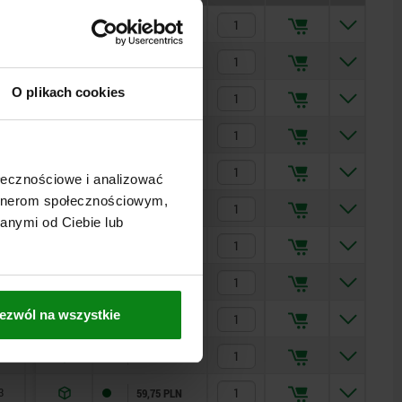
0
3
4
9
2
2
7
0
3
4
9
2
2
7
8
8
8
0,8
1,3
1,8
2,3
2,8
2,8
3,2
0,8
1,3
1,8
2,3
2,8
2,8
3,2
0,8
1
1
4,5
4,5
4,5
15
15
15
20
15
15
15
20
6
5
6
6
5
6
10
12
12
14
35
34
39
46
10
12
12
14
35
34
39
46
10
154,69 PLN
170,06 PLN
193,34 PLN
37,90 PLN
35,93 PLN
34,16 PLN
38,00 PLN
50,55 PLN
72,00 PLN
79,14 PLN
89,96 PLN
65,88 PLN
62,64 PLN
59,75 PLN
70,13 PLN
93,66 PLN
37,90 PLN
0
1
6
12
35,93 PLN
O plikach cookies
3
1,3
5
12
34,16 PLN
4
1,8
6
14
38,00 PLN
9
2,3
15
35
50,55 PLN
ołecznościowe i analizować
artnerom społecznościowym,
2
2,8
15
34
72,00 PLN
anymi od Ciebie lub
2
2,8
15
39
79,14 PLN
7
3,2
20
46
89,96 PLN
ezwól na wszystkie
8
0,8
4,5
10
65,88 PLN
0
1
6
12
62,64 PLN
3
1,3
5
12
59,75 PLN