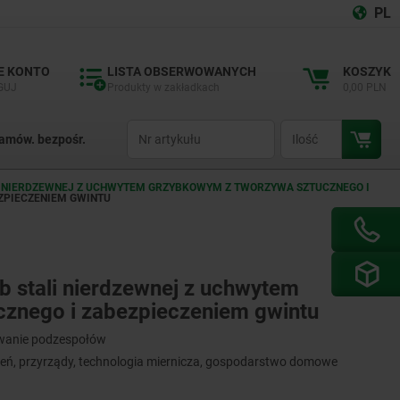
PL
E KONTO
LISTA OBSERWOWANYCH
KOSZYK
GUJ
Produkty w zakładkach
0,00 PLN
productCode
qty
amów. bezpośr.
ALI NIERDZEWNEJ Z UCHWYTEM GRZYBKOWYM Z TWORZYWA SZTUCZNEGO I
EZPIECZENIEM GWINTU
lub stali nierdzewnej z uchwytem
znego i zabezpieczeniem gwintu
kowanie podzespołów
ń, przyrządy, technologia miernicza, gospodarstwo domowe