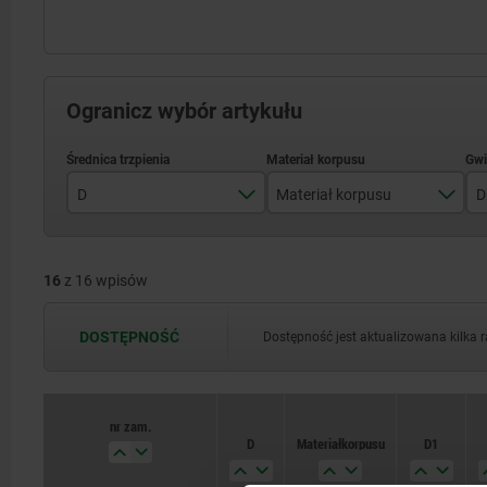
Ogranicz wybór artykułu
D
Materiał korpusu
D
3
stal
16
z 16 wpisów
4
stal nierdzewna
5
DOSTĘPNOŚĆ
Dostępność jest aktualizowana kilka 
6
8
nr zam.
nr zam.
D
D
Materiał korpusu
Materiał korpusu
D1
D1
10