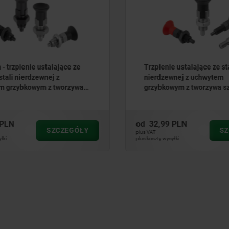
 trzpienie ustalające ze
Trzpienie ustalające ze stal
stali nierdzewnej z
nierdzewnej z uchwytem
 grzybkowym z tworzywa
grzybkowym z tworzywa sz
o i stożkowym kołkiem
i przedłużonym kołkiem us
cym
PLN
od
32,99 PLN
SZCZEGÓŁY
SZ
plus VAT
ki
plus koszty wysyłki