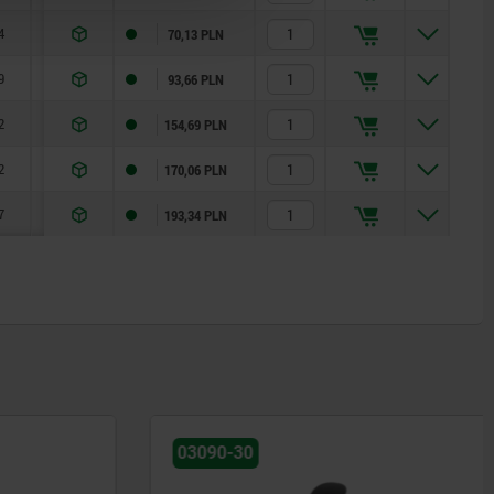
4
1,8
6
14
70,13 PLN
9
2,3
15
35
93,66 PLN
2
2,8
15
34
154,69 PLN
2
2,8
15
39
170,06 PLN
7
3,2
20
46
193,34 PLN
03090-30