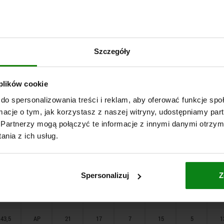
M24x2
78
31,5
38,5
43,5
51,7
31,5
38,5
43,5
51,7
31,5
68
74
78
96
68
74
78
96
AP
AP
AP
AP
AP
AP
AP
AP
AP
AP
AP
AP
AP
AP
AP
AP
AP
14
18
21
25
33
33
33
40
14
18
21
25
33
33
33
40
14
12
15
17
20
26
28
28
32
12
15
17
20
26
28
28
32
12
10
12
14
18
10
12
14
18
5
6
7
8
5
6
7
8
5
10
13
15
17
23
25
25
28
10
13
15
17
23
25
25
28
10
3,5
3,5
3,5
10
12
16
10
12
16
4
5
6
8
4
5
6
8
1
1
1
1
2
2
2
1
1
1
1
2
2
2
96
38,5
AP
18
15
6
13
4
1
Szczegóły
43,5
AP
21
17
7
15
5
1
51,7
AP
25
20
8
17
6
1
 plików cookie
68
AP
33
26
10
23
8
1
do spersonalizowania treści i reklam, aby oferować funkcje sp
ormacje o tym, jak korzystasz z naszej witryny, udostępniamy p
74
AP
33
28
12
25
10
2
Partnerzy mogą połączyć te informacje z innymi danymi otrzym
nia z ich usług.
78
AP
33
28
14
25
12
2
96
AP
40
32
18
28
16
2
Spersonalizuj
Z
31,5
AP
14
12
5
10
3,5
38,5
AP
18
15
6
13
4
1
43,5
AP
21
17
7
15
5
1