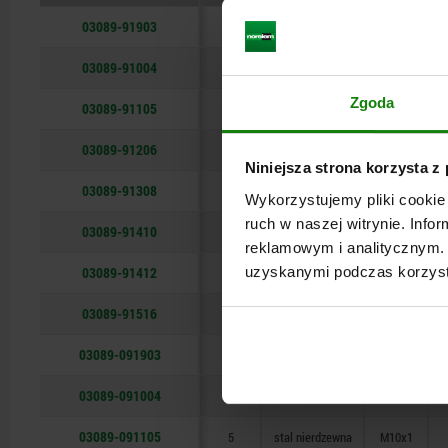
12
03089-91903
10
12
16
10
12
16
3
4
5
6
8
3
4
5
6
8
3
stal nierdzewna
stal nierdzewna
stal nierdzewna
stal nierdzewna
stal nierdzewna
stal nierdzewna
stal nierdzewna
stal nierdzewna
stal
stal
stal
stal
stal
stal
stal
stal
stal
M6x0,75
M12x1,5
M16x1,5
M20x1,5
M20x1,5
M6x0,75
M12x1,5
M16x1,5
M20x1,5
M20x1,5
M6x0,75
M10x1
M24x2
M10x1
M24x2
M8x1
M8x1
16
03089-91004
4
stal
M8x1
Zgoda
03089-91105
5
stal
M10x1
03089-91206
6
stal
M12x1,5
Niniejsza strona korzysta z
03089-91308
8
stal
M16x1,5
Wykorzystujemy pliki cookie 
ruch w naszej witrynie. Inf
03089-91410
10
stal
M20x1,5
reklamowym i analitycznym. 
03089-91412
uzyskanymi podczas korzysta
12
stal
M20x1,5
03089-91516
16
stal
M24x2
03089-091903
3
stal nierdzewna
M6x0,75
03089-091004
4
stal nierdzewna
M8x1
03089-091105
5
stal nierdzewna
M10x1