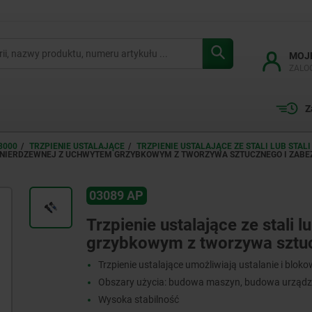
MOJ
ZALO
Z
3000
TRZPIENIE USTALAJĄCE
TRZPIENIE USTALAJĄCE ZE STALI LUB ST
ALI NIERDZEWNEJ Z UCHWYTEM GRZYBKOWYM Z TWORZYWA SZTUCZNEGO I ZAB
03089 AP
Trzpienie ustalające ze stali 
grzybkowym z tworzywa sztuc
Trzpienie ustalające umożliwiają ustalanie i blo
Obszary użycia: budowa maszyn, budowa urządze
Wysoka stabilność