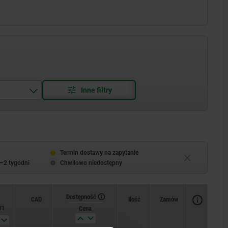
Termin dostawy na zapytanie
–2 tygodni
Chwilowo niedostępny
Dostępność
Dostępność
CAD
CAD
Ilość
Ilość
Zamów
Zamów
W1
W1
F x 30°
F x 30°
Siła
Siła
Siła
Siła
Cena
Cena
sprężyny początek F1
sprężyny początek F1
sprężyny koniec F2
sprężyny koniec F2
ok. N
ok. N
ok. N
ok. N