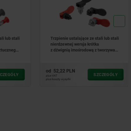
i lub stali
Trzpienie ustalające ze stali lub stali
nierdzewnej wersja krótka
tucznego
z dźwignią imośrodową z tworzywa
talającym
sztucznego
od
52,22 PLN
CZEGÓŁY
SZCZEGÓŁY
plus VAT
plus koszty wysyłki