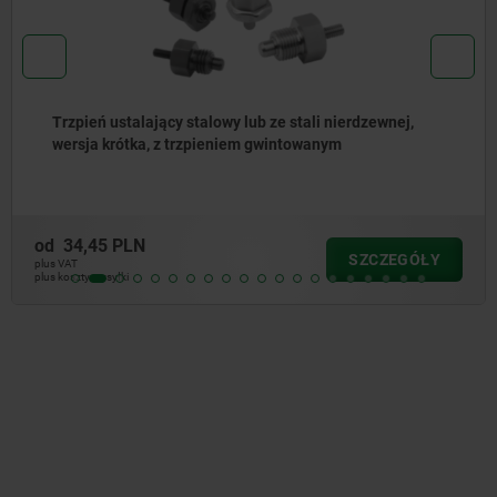
Trzpienie ustalające ze stali lub stali nierdzewnej bez
kołnierza z pierścieniem ciągnącym ze stali
nierdzewnej
od
25,35 PLN
SZCZEGÓŁY
plus VAT
plus koszty wysyłki