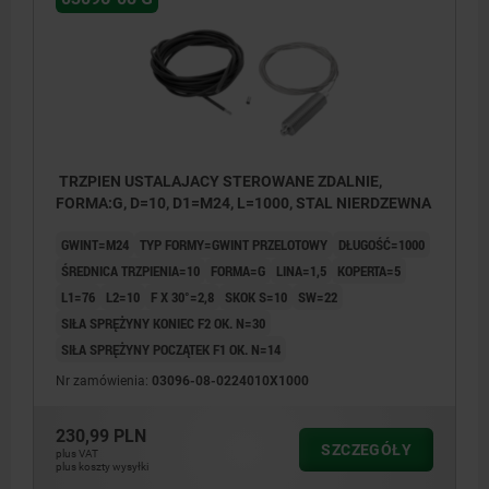
TRZPIEN USTALAJACY STEROWANE ZDALNIE,
FORMA:G, D=10, D1=M24, L=1000, STAL NIERDZEWNA
GWINT=M24
TYP FORMY=GWINT PRZELOTOWY
DŁUGOŚĆ=1000
ŚREDNICA TRZPIENIA=10
FORMA=G
LINA=1,5
KOPERTA=5
L1=76
L2=10
F X 30°=2,8
SKOK S=10
SW=22
SIŁA SPRĘŻYNY KONIEC F2 OK. N=30
SIŁA SPRĘŻYNY POCZĄTEK F1 OK. N=14
Nr zamówienia:
03096-08-0224010X1000
230,99 PLN
SZCZEGÓŁY
plus VAT
plus koszty wysyłki