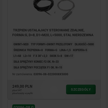
TRZPIEN USTALAJACY STEROWANE ZDALNIE,
FORMA:G, D=8, D1=M20, L=5000, STAL NIERDZEWNA
GWINT=M20
TYP FORMY=GWINT PRZELOTOWY
DŁUGOŚĆ=5000
ŚREDNICA TRZPIENIA=8
FORMA=G
LINA=1,5
KOPERTA=5
L1=68
L2=10
F X 30°=2,3
SKOK S=8
SW=17
SIŁA SPRĘŻYNY KONIEC F2 OK. N=33
SIŁA SPRĘŻYNY POCZĄTEK F1 OK. N=15
Nr zamówienia:
03096-08-0220008X5000
249,00 PLN
SZCZEGÓŁY
plus VAT
plus koszty wysyłki
03096-08 G