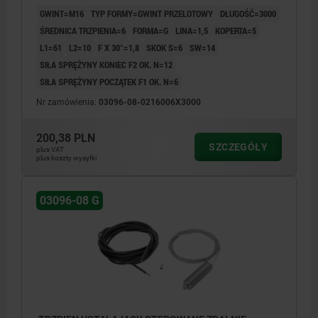
GWINT=M16
TYP FORMY=GWINT PRZELOTOWY
DŁUGOŚĆ=3000
ŚREDNICA TRZPIENIA=6
FORMA=G
LINA=1,5
KOPERTA=5
L1=61
L2=10
F X 30°=1,8
SKOK S=6
SW=14
SIŁA SPRĘŻYNY KONIEC F2 OK. N=12
SIŁA SPRĘŻYNY POCZĄTEK F1 OK. N=6
Nr zamówienia:
03096-08-0216006X3000
200,38 PLN
SZCZEGÓŁY
plus VAT
plus koszty wysyłki
03096-08 G