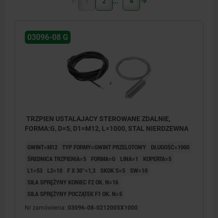
1
2
4
03096-08 G
TRZPIEN USTALAJACY STEROWANE ZDALNIE,
FORMA:G, D=5, D1=M12, L=1000, STAL NIERDZEWNA
GWINT=M12
TYP FORMY=GWINT PRZELOTOWY
DŁUGOŚĆ=1000
ŚREDNICA TRZPIENIA=5
FORMA=G
LINA=1
KOPERTA=5
L1=53
L2=10
F X 30°=1,3
SKOK S=5
SW=10
SIŁA SPRĘŻYNY KONIEC F2 OK. N=16
SIŁA SPRĘŻYNY POCZĄTEK F1 OK. N=5
Nr zamówienia:
03096-08-0212005X1000