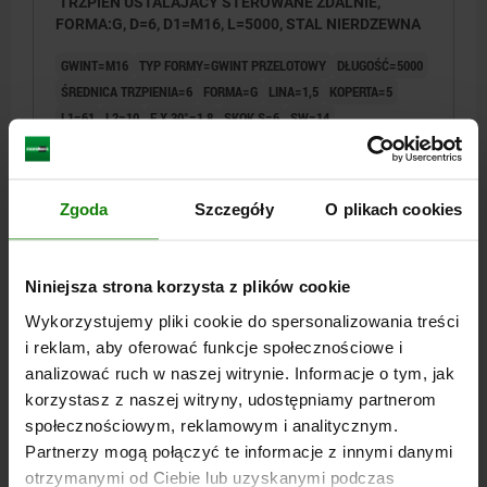
TRZPIEN USTALAJACY STEROWANE ZDALNIE,
FORMA:G, D=6, D1=M16, L=5000, STAL NIERDZEWNA
GWINT=M16
TYP FORMY=GWINT PRZELOTOWY
DŁUGOŚĆ=5000
ŚREDNICA TRZPIENIA=6
FORMA=G
LINA=1,5
KOPERTA=5
L1=61
L2=10
F X 30°=1,8
SKOK S=6
SW=14
SIŁA SPRĘŻYNY KONIEC F2 OK. N=12
SIŁA SPRĘŻYNY POCZĄTEK F1 OK. N=6
Nr zamówienia:
03096-08-0216006X5000
Zgoda
Szczegóły
O plikach cookies
225,12 PLN
SZCZEGÓŁY
plus VAT
Niniejsza strona korzysta z plików cookie
plus koszty wysyłki
Wykorzystujemy pliki cookie do spersonalizowania treści
i reklam, aby oferować funkcje społecznościowe i
03096-08 G
analizować ruch w naszej witrynie. Informacje o tym, jak
korzystasz z naszej witryny, udostępniamy partnerom
społecznościowym, reklamowym i analitycznym.
Partnerzy mogą połączyć te informacje z innymi danymi
otrzymanymi od Ciebie lub uzyskanymi podczas