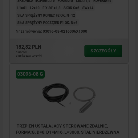
ŚREDNICA TRZPIENIA=6
FORMA=G
LINA=1,5
KOPERTA=5
L1=61
L2=10
F X 30°=1,8
SKOK S=6
SW=14
SIŁA SPRĘŻYNY KONIEC F2 OK. N=12
SIŁA SPRĘŻYNY POCZĄTEK F1 OK. N=6
Nr zamówienia:
03096-08-0216006X1000
182,82 PLN
SZCZEGÓŁY
plus VAT
plus koszty wysyłki
03096-08 G
TRZPIEN USTALAJACY STEROWANE ZDALNIE,
FORMA:G, D=6, D1=M16, L=3000, STAL NIERDZEWNA