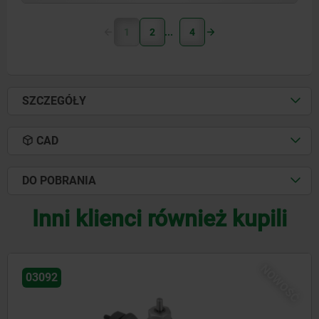
1
2
4
SZCZEGÓŁY
CAD
DO POBRANIA
Inni klienci również kupili
NOWOŚ
03096