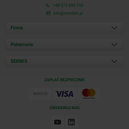
+48 572 895 704
info@norelem.pl
Firma
O nas
Pobieranie
Aktualności
Documents
SERWIS
Kontakt
Warunki dostawy
ZAPŁAĆ BEZPIECZNIE
Certyfikacja
OBSERWUJ NAS