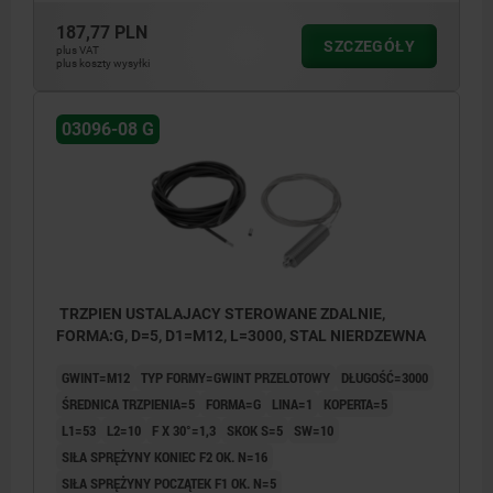
187,77 PLN
SZCZEGÓŁY
plus VAT
plus koszty wysyłki
03096-08 G
TRZPIEN USTALAJACY STEROWANE ZDALNIE,
FORMA:G, D=5, D1=M12, L=3000, STAL NIERDZEWNA
GWINT=M12
TYP FORMY=GWINT PRZELOTOWY
DŁUGOŚĆ=3000
ŚREDNICA TRZPIENIA=5
FORMA=G
LINA=1
KOPERTA=5
L1=53
L2=10
F X 30°=1,3
SKOK S=5
SW=10
SIŁA SPRĘŻYNY KONIEC F2 OK. N=16
SIŁA SPRĘŻYNY POCZĄTEK F1 OK. N=5