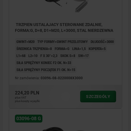
TRZPIEN USTALAJACY STEROWANE ZDALNIE,
FORMA:G, D=8, D1=M20, L=3000, STAL NIERDZEWNA
GWINT=M20
TYP FORMY=GWINT PRZELOTOWY
DŁUGOŚĆ=3000
ŚREDNICA TRZPIENIA=8
FORMA=G
LINA=1,5
KOPERTA=5
L1=68
L2=10
F X 30°=2,3
SKOK S=8
SW=17
SIŁA SPRĘŻYNY KONIEC F2 OK. N=33
SIŁA SPRĘŻYNY POCZĄTEK F1 OK. N=15
Nr zamówienia:
03096-08-0220008X3000
224,20 PLN
SZCZEGÓŁY
plus VAT
plus koszty wysyłki
03096-08 G