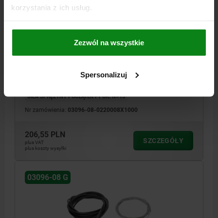
korzystania z ich usług.
TRZPIEN USTALAJACY STEROWANE ZDALNIE,
FORMA:G, D=8, D1=M20, L=1000, STAL NIERDZEWNA
Zezwól na wszystkie
GWINT=M20
TYP FORMY=GWINT PRZELOTOWY
DŁUGOŚĆ=1000
ŚREDNICA TRZPIENIA=8
FORMA=G
LINA=1,5
KOPERTA=5
L1=68
L2=10
F X 30°=2,3
SKOK S=8
SW=17
Spersonalizuj
SIŁA SPRĘŻYNY KONIEC F2 OK. N=33
SIŁA SPRĘŻYNY POCZĄTEK F1 OK. N=15
Nr zamówienia:
03096-08-0220008X1000
206,55 PLN
SZCZEGÓŁY
plus VAT
plus koszty wysyłki
03096-08 G