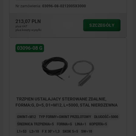
Nr zamówienia:
03096-08-0212005X3000
213,07 PLN
SZCZEGÓŁY
plus VAT
plus koszty wysyłki
03096-08 G
TRZPIEN USTALAJACY STEROWANE ZDALNIE,
FORMA:G, D=5, D1=M12, L=5000, STAL NIERDZEWNA
GWINT=M12
TYP FORMY=GWINT PRZELOTOWY
DŁUGOŚĆ=5000
ŚREDNICA TRZPIENIA=5
FORMA=G
LINA=1
KOPERTA=5
L1=53
L2=10
F X 30°=1,3
SKOK S=5
SW=10