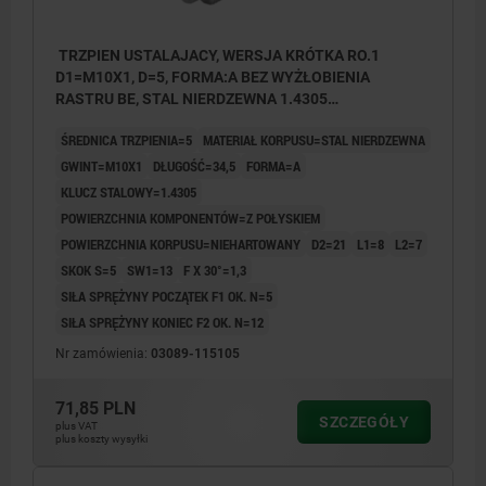
TRZPIEN USTALAJACY, WERSJA KRÓTKA RO.1
D1=M10X1, D=5, FORMA:A BEZ WYŻŁOBIENIA
RASTRU BE, STAL NIERDZEWNA 1.4305
NIEHARTOWANY, KOMP:STAL NIERDZEWNA 1.4305 Z
ŚREDNICA TRZPIENIA=5
MATERIAŁ KORPUSU=STAL NIERDZEWNA
POLYSKIEM
GWINT=M10X1
DŁUGOŚĆ=34,5
FORMA=A
KLUCZ STALOWY=1.4305
POWIERZCHNIA KOMPONENTÓW=Z POŁYSKIEM
POWIERZCHNIA KORPUSU=NIEHARTOWANY
D2=21
L1=8
L2=7
SKOK S=5
SW1=13
F X 30°=1,3
SIŁA SPRĘŻYNY POCZĄTEK F1 OK. N=5
SIŁA SPRĘŻYNY KONIEC F2 OK. N=12
Nr zamówienia:
03089-115105
71,85 PLN
SZCZEGÓŁY
plus VAT
plus koszty wysyłki