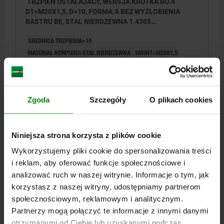
TRZPIEN USTALAJACY, WERSJA KRÓTKA RO.4
D1=M20X1,5, D=10, FORMA:A BEZ WYŻŁOBIENIA
RASTRU BE, STAL NIERDZEWNA 1.4305
NIEHARTOWANY, KOMP:STAL NIERDZEWNA 1.4305 Z
ŚREDNICA TRZPIENIA=10
POLYSKIEM
MATERIAŁ KORPUSU=STAL NIERDZEWNA
GWINT=M20X1,5
DŁUGOŚĆ=61
FORMA=A
KLUCZ STALOWY=1.4305
POWIERZCHNIA KOMPONENTÓW=Z POŁYSKIEM
POWIERZCHNIA KORPUSU=NIEHARTOWANY
D2=33
L1=15
Zgoda
Szczegóły
O plikach cookies
L2=12
SKOK S=10
SW1=22
F X 30°=2,8
SIŁA SPRĘŻYNY POCZĄTEK F1 OK. N=15
SIŁA SPRĘŻYNY KONIEC F2 OK. N=32
Niniejsza strona korzysta z plików cookie
Nr zamówienia:
03089-115410
Wykorzystujemy pliki cookie do spersonalizowania treści
i reklam, aby oferować funkcje społecznościowe i
161,71 PLN
SZCZEGÓŁY
plus VAT
analizować ruch w naszej witrynie. Informacje o tym, jak
plus koszty wysyłki
korzystasz z naszej witryny, udostępniamy partnerom
społecznościowym, reklamowym i analitycznym.
03089
Partnerzy mogą połączyć te informacje z innymi danymi
otrzymanymi od Ciebie lub uzyskanymi podczas