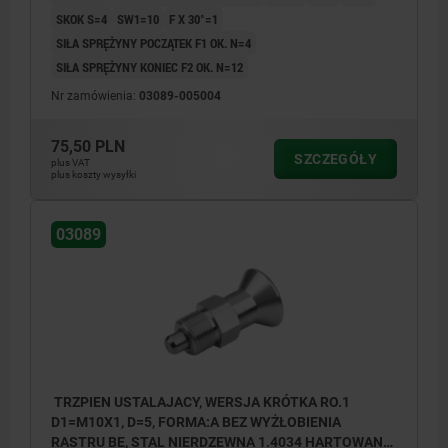
SKOK S=4
SW1=10
F X 30°=1
SIŁA SPRĘŻYNY POCZĄTEK F1 OK. N=4
SIŁA SPRĘŻYNY KONIEC F2 OK. N=12
Nr zamówienia:
03089-005004
75,50 PLN
SZCZEGÓŁY
plus VAT
plus koszty wysyłki
03089
TRZPIEN USTALAJACY, WERSJA KRÓTKA RO.1
D1=M10X1, D=5, FORMA:A BEZ WYŻŁOBIENIA
RASTRU BE, STAL NIERDZEWNA 1.4034 HARTOWANE,