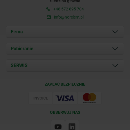
Siedziba główna
+48 572 895 704
info@norelem.pl
Firma
O nas
Pobieranie
Aktualności
Documents
SERWIS
Kontakt
Warunki dostawy
ZAPŁAĆ BEZPIECZNIE
Certyfikacja
OBSERWUJ NAS