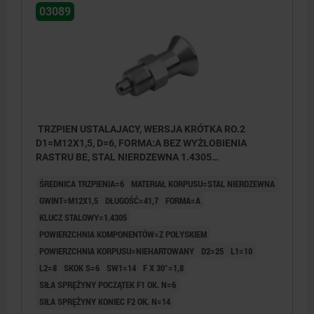
03089
TRZPIEN USTALAJACY, WERSJA KRÓTKA RO.2
D1=M12X1,5, D=6, FORMA:A BEZ WYŻŁOBIENIA
RASTRU BE, STAL NIERDZEWNA 1.4305
NIEHARTOWANY, KOMP:STAL NIERDZEWNA 1.4305 Z
ŚREDNICA TRZPIENIA=6
MATERIAŁ KORPUSU=STAL NIERDZEWNA
POLYSKIEM
GWINT=M12X1,5
DŁUGOŚĆ=41,7
FORMA=A
KLUCZ STALOWY=1.4305
POWIERZCHNIA KOMPONENTÓW=Z POŁYSKIEM
POWIERZCHNIA KORPUSU=NIEHARTOWANY
D2=25
L1=10
L2=8
SKOK S=6
SW1=14
F X 30°=1,8
SIŁA SPRĘŻYNY POCZĄTEK F1 OK. N=6
SIŁA SPRĘŻYNY KONIEC F2 OK. N=14