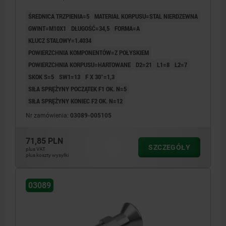
KOMP:STAL NIERDZEWNA 1.4305 Z POLYSKIEM
ŚREDNICA TRZPIENIA=5
MATERIAŁ KORPUSU=STAL NIERDZEWNA
GWINT=M10X1
DŁUGOŚĆ=34,5
FORMA=A
KLUCZ STALOWY=1.4034
POWIERZCHNIA KOMPONENTÓW=Z POŁYSKIEM
POWIERZCHNIA KORPUSU=HARTOWANE
D2=21
L1=8
L2=7
SKOK S=5
SW1=13
F X 30°=1,3
SIŁA SPRĘŻYNY POCZĄTEK F1 OK. N=5
SIŁA SPRĘŻYNY KONIEC F2 OK. N=12
Nr zamówienia:
03089-005105
71,85 PLN
SZCZEGÓŁY
plus VAT
plus koszty wysyłki
03089