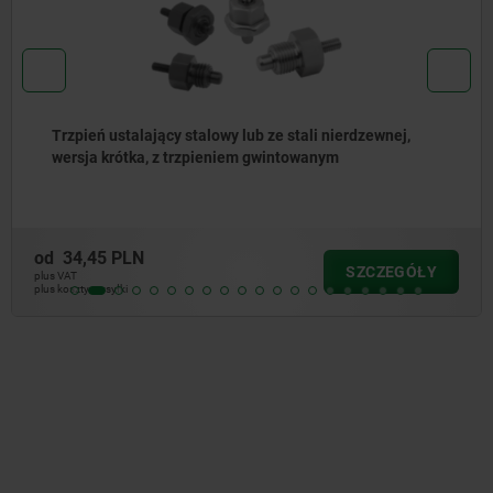
Trzpienie ustalające ze stali lub stali nierdzewnej bez
kołnierza z pierścieniem ciągnącym ze stali
nierdzewnej
od
25,35 PLN
SZCZEGÓŁY
plus VAT
plus koszty wysyłki