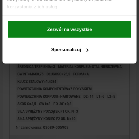
korzystania z ich usług.
Zezwól na wszystkie
TRZPIEN USTALAJACY, WERSJA KRÓTKA RO.9
D1=M06X0,75, D=3, FORMA:A BEZ WYŻŁOBIENIA
Spersonalizuj
RASTRU BE, STAL NIERDZEWNA 1.4034 HARTOWANE,
KOMP:STAL NIERDZEWNA 1.4305 Z POLYSKIEM
ŚREDNICA TRZPIENIA=3
MATERIAŁ KORPUSU=STAL NIERDZEWNA
GWINT=M6X0,75
DŁUGOŚĆ=25,5
FORMA=A
KLUCZ STALOWY=1.4034
POWIERZCHNIA KOMPONENTÓW=Z POŁYSKIEM
POWIERZCHNIA KORPUSU=HARTOWANE
D2=14
L1=6
L2=5
SKOK S=3,5
SW1=8
F X 30°=0,8
SIŁA SPRĘŻYNY POCZĄTEK F1 OK. N=3
SIŁA SPRĘŻYNY KONIEC F2 OK. N=10
Nr zamówienia:
03089-005903