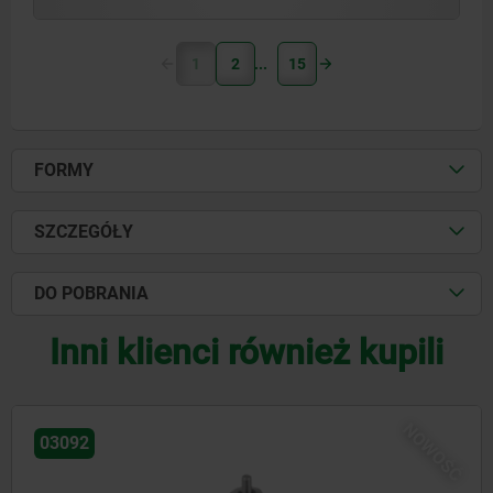
1
2
15
FORMY
SZCZEGÓŁY
DO POBRANIA
Inni klienci również kupili
NOWOŚĆ
03096