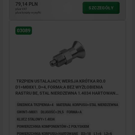
79,14 PLN
SZCZEGÓŁY
plus VAT
plus koszty wysyłki
03089
TRZPIEN USTALAJACY, WERSJA KRÓTKA RO.0
D1=M08X1, D=4, FORMA:A BEZ WYŻŁOBIENIA
RASTRU BE, STAL NIERDZEWNA 1.4034 HARTOWANE,
KOMP:STAL NIERDZEWNA 1.4305 Z POLYSKIEM
ŚREDNICA TRZPIENIA=4
MATERIAŁ KORPUSU=STAL NIERDZEWNA
GWINT=M8X1
DŁUGOŚĆ=29,5
FORMA=A
KLUCZ STALOWY=1.4034
POWIERZCHNIA KOMPONENTÓW=Z POŁYSKIEM
POWIERZCHNIA KORPUSU=HARTOWANE
D2=18
L1=6
L2=6