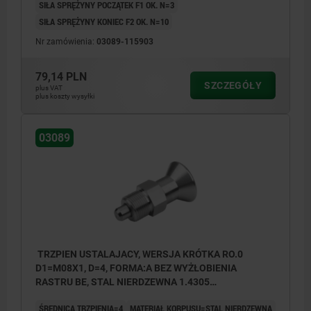
SIŁA SPRĘŻYNY POCZĄTEK F1 OK. N=3
Forma A: bez kłów podpierających, bez
SIŁA SPRĘŻYNY KONIEC F2 OK. N=10
nakrętki zabezpieczającej
Nr zamówienia:
03089-115903
Forma B: bez kłów podpierających, z
79,14 PLN
nakrętką zabezpieczającą
SZCZEGÓŁY
plus VAT
plus koszty wysyłki
Forma C: z kłami podpierającymi, bez
nakrętki zabezpieczającej
03089
Forma D: z kłami podpierającymi, z nakrętką
zabezpieczającą
TRZPIEN USTALAJACY, WERSJA KRÓTKA RO.0
D1=M08X1, D=4, FORMA:A BEZ WYŻŁOBIENIA
RASTRU BE, STAL NIERDZEWNA 1.4305
NIEHARTOWANY, KOMP:STAL NIERDZEWNA 1.4305 Z
ŚREDNICA TRZPIENIA=4
MATERIAŁ KORPUSU=STAL NIERDZEWNA
POLYSKIEM