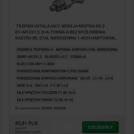
TRZPIEN USTALAJACY, WERSJA KRÓTKA RO.2
D1=M12X1,5, D=6, FORMA:A BEZ WYŻŁOBIENIA
RASTRU BE, STAL NIERDZEWNA 1.4034 HARTOWANE,
KOMP:STAL NIERDZEWNA 1.4305 Z POLYSKIEM
ŚREDNICA TRZPIENIA=6
MATERIAŁ KORPUSU=STAL NIERDZEWNA
GWINT=M12X1,5
DŁUGOŚĆ=41,7
FORMA=A
KLUCZ STALOWY=1.4034
POWIERZCHNIA KOMPONENTÓW=Z POŁYSKIEM
POWIERZCHNIA KORPUSU=HARTOWANE
D2=25
L1=10
L2=8
SKOK S=6
SW1=14
F X 30°=1,8
SIŁA SPRĘŻYNY POCZĄTEK F1 OK. N=6
SIŁA SPRĘŻYNY KONIEC F2 OK. N=14
Nr zamówienia:
03089-005206
85,81 PLN
SZCZEGÓŁY
plus VAT
plus koszty wysyłki