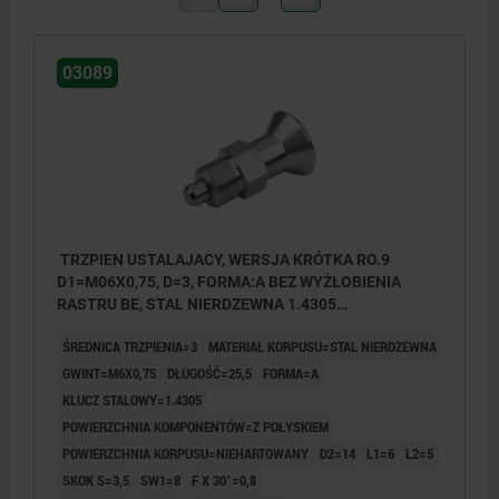
03089
TRZPIEN USTALAJACY, WERSJA KRÓTKA RO.9
D1=M06X0,75, D=3, FORMA:A BEZ WYŻŁOBIENIA
RASTRU BE, STAL NIERDZEWNA 1.4305
NIEHARTOWANY, KOMP:STAL NIERDZEWNA 1.4305 Z
ŚREDNICA TRZPIENIA=3
MATERIAŁ KORPUSU=STAL NIERDZEWNA
POLYSKIEM
GWINT=M6X0,75
DŁUGOŚĆ=25,5
FORMA=A
KLUCZ STALOWY=1.4305
POWIERZCHNIA KOMPONENTÓW=Z POŁYSKIEM
POWIERZCHNIA KORPUSU=NIEHARTOWANY
D2=14
L1=6
L2=5
SKOK S=3,5
SW1=8
F X 30°=0,8