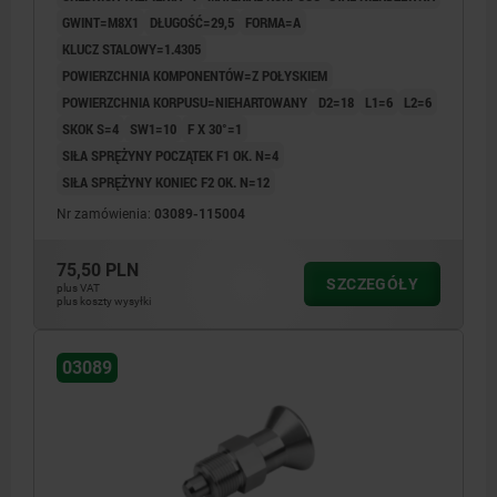
GWINT=M8X1
DŁUGOŚĆ=29,5
FORMA=A
KLUCZ STALOWY=1.4305
POWIERZCHNIA KOMPONENTÓW=Z POŁYSKIEM
POWIERZCHNIA KORPUSU=NIEHARTOWANY
D2=18
L1=6
L2=6
SKOK S=4
SW1=10
F X 30°=1
SIŁA SPRĘŻYNY POCZĄTEK F1 OK. N=4
SIŁA SPRĘŻYNY KONIEC F2 OK. N=12
Nr zamówienia:
03089-115004
75,50 PLN
SZCZEGÓŁY
plus VAT
plus koszty wysyłki
03089