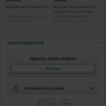
MATERIAŁ
WERSJA
Wersja ze stali nierdzewnej A1:
Wersja ze stali nierdzewnej A1:
tuleja gwintowana i uchwyt
Tuleja gwintowana i uchwyt
grzybkowy niepowlekane.
grzybkowy 1.4305.
Trzpień ustalający hartowany i
szlifowany, niepowlekany.
Trzpień ustalający hartowany
Trzpień ustalający niehartowany
1.4034.
i szlifowany, niepowlekany.
WYBÓR PRODUKTÓW
Trzpień ustalający niehartowany
Wersja ze stali nierdzewnej A4:
1.4305.
tuleja gwintowana
niepowlekana.
Ogranicz wybór artykułu
Uchwyt grzybkowy
niepowlekany lub obrabiany
Wersja ze stali nierdzewnej A4:
strumieniowo.
FILTR
Trzpień ustalający szlifowany
Tuleja gwintowana, uchwyt
i niklowany chemicznie.
grzybkowy i trzpień ustalający
Trzpień ustalający szlifowany,
1.4404.
niepowlekany.
Wyświetl/ukryj rysunek
1
2
15