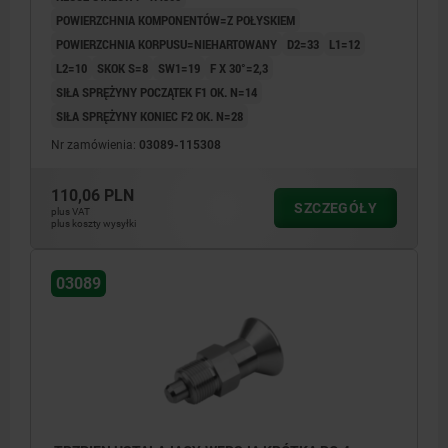
POWIERZCHNIA KOMPONENTÓW=Z POŁYSKIEM
POWIERZCHNIA KORPUSU=NIEHARTOWANY
D2=33
L1=12
L2=10
SKOK S=8
SW1=19
F X 30°=2,3
SIŁA SPRĘŻYNY POCZĄTEK F1 OK. N=14
SIŁA SPRĘŻYNY KONIEC F2 OK. N=28
Nr zamówienia:
03089-115308
110,06 PLN
SZCZEGÓŁY
plus VAT
plus koszty wysyłki
03089