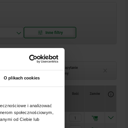
Termin dostawy na zapytanie
–2 tygodni
Chwilowo niedostępny
O plikach cookies
Dostępność
CAD
Ilość
Zamów
T
Cena
ołecznościowe i analizować
artnerom społecznościowym,
6,2
73,42 PLN
anymi od Ciebie lub