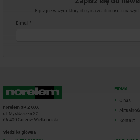
Zapisz się do newsl
Bądź pierwszym, który otrzyma wiadomości o naszych
FIRMA
O nas
norelem SP. Z O.O.
Aktualnoś
ul. Myśliborska 22
66-400 Gorzów Wielkopolski
Kontakt
Siedziba główna