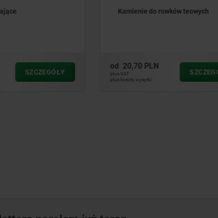
 do rowków teowych
Nakrętki do rowków teowy
z mocowaniem cylindrycz
PLN
od
274,05 PLN
SZCZEGÓŁY
SZ
plus VAT
ki
plus koszty wysyłki