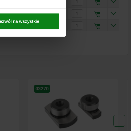
6,2
73,42 PLN
8,3
100,34 PLN
ezwól na wszystkie
2,3
112,03 PLN
03260