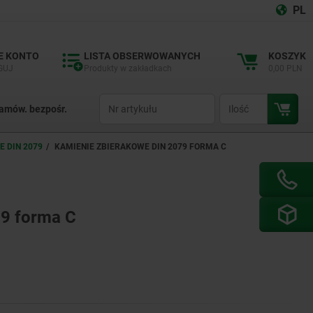
PL
E KONTO
LISTA OBSERWOWANYCH
KOSZYK
GUJ
Produkty w zakładkach
0,00 PLN
productCode
qty
amów. bezpośr.
 DIN 2079
KAMIENIE ZBIERAKOWE DIN 2079 FORMA C
79 forma C