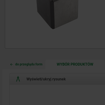
CURRE
CURRE
WYBÓR PRODUKTÓW
do przeglądu form
TAB:
TAB:
Wyświetl/ukryj rysunek