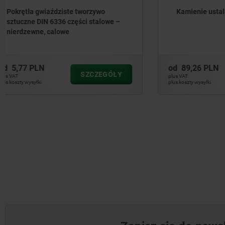
Kamienie ustalające
Kamienie
od
89,26 PLN
od
20,70 
SZCZEGÓŁY
plus VAT
plus VAT
plus koszty wysyłki
plus koszty wysył