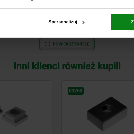
15,9
6,4
10,4
16,5
7
19
8,4
13,5
17,5
7,5
Spersonalizuj
Z
25,4
13
19
24
11
1
POWIĘKSZ TABELĘ
Inni klienci również kupili
03270