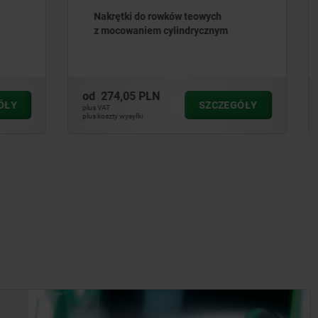
ch
Nakrętki do rowków teowych,
nym
swobodne DIN 6323
od
97,45 PLN
CZEGÓŁY
SZCZEGÓŁY
plus VAT
plus koszty wysyłki