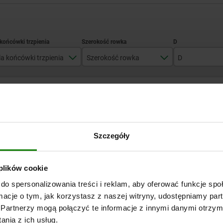
la końcówki trzpienia
Szerokość rowka
D
30
15,9
6,4
POWIĘKSZ TABELĘ
40
19
8,4
45
25,4
13
Wysyłka od ręki
razy dziennie w regularnych odstępach czasu.
Wysyłka w ciągu 1
Szczegóły
50-55
 plików cookie
nia
Szerokość rowka
D
D1
L
L1
do spersonalizowania treści i reklam, aby oferować funkcje sp
ormacje o tym, jak korzystasz z naszej witryny, udostępniamy p
15,9
6,4
10,4
13,5
5,5
Partnerzy mogą połączyć te informacje z innymi danymi otrzym
nia z ich usług.