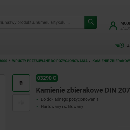
MOJ
ZALO
Z
3000
WPUSTY PRZESUWANE DO POZYCJONOWANIA
KAMIENIE ZBIERAKOWE
03290 C
Kamienie zbierakowe DIN 20
Do dokładnego pozycjonowania
Hartowany i szlifowany