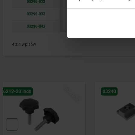
03290-023
24,5
C
40
03290-033
26
C
45
03290-043
29
C
50-55
4
z 4 wpisów
03240
03250