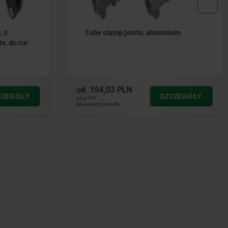
ium
Złączki zaciskowe aluminiowe, z
zazębieniem wewnętrznym
od
69,98 PLN
CZEGÓŁY
SZCZEGÓŁY
plus VAT
plus koszty wysyłki