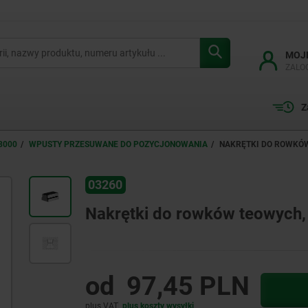
MOJ
ZALO
Z
3000
WPUSTY PRZESUWANE DO POZYCJONOWANIA
NAKRĘTKI DO ROWKÓW
03260
Nakrętki do rowków teowych
od
97,45 PLN
plus VAT
plus koszty wysyłki