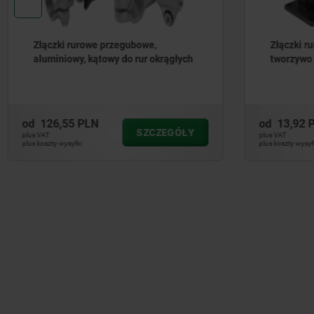
Złączki rurowe ze stopką wahliwą,
Złączki r
tworzywo sztuczne
tworzywa 
okrągłyc
od
13,92 PLN
od
14,72 
SZCZEGÓŁY
plus VAT
plus VAT
plus koszty wysyłki
plus koszty wysył