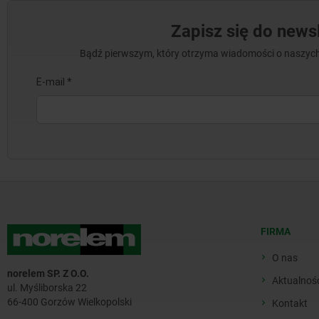
Zapisz się do newsl
Bądź pierwszym, który otrzyma wiadomości o naszych
FIRMA
O nas
norelem SP. Z O.O.
Aktualnoś
ul. Myśliborska 22
66-400 Gorzów Wielkopolski
Kontakt