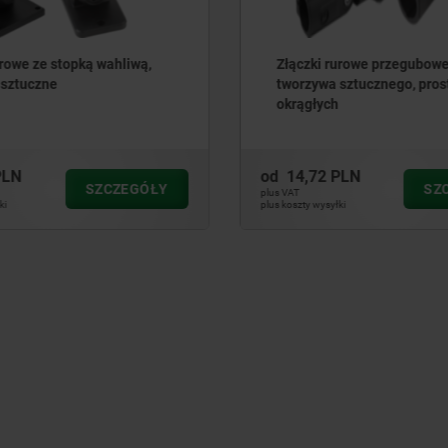
urowe przegubowe, z
Tube clamp joints, alumin
sztucznego, proste, do rur
h
PLN
od
154,03 PLN
SZCZEGÓŁY
SZ
plus VAT
ki
plus koszty wysyłki