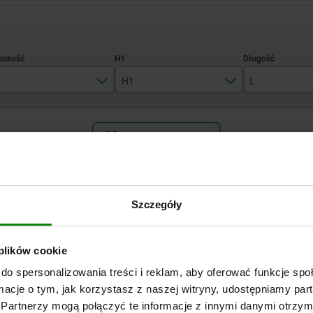
H1
L
12
3,6
20
POWIĘKSZ TABELĘ
14
5,5
32
Wysyłka od ręki
razy dziennie w regularnych odstępach czasu.
Wysyłka w ciągu 1
Szczegóły
B
H
H1
L
 plików cookie
do spersonalizowania treści i reklam, aby oferować funkcje sp
10
12
3,6
20
ormacje o tym, jak korzystasz z naszej witryny, udostępniamy p
Partnerzy mogą połączyć te informacje z innymi danymi otrzym