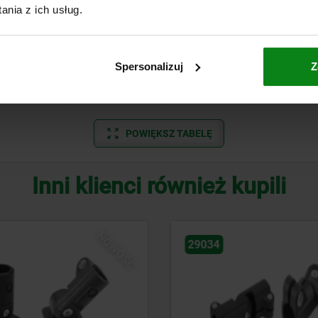
12
14
5,5
32
nia z ich usług.
14
14
5,5
32
16
14
5,5
32
Spersonalizuj
Z
18
14
5,5
32
POWIĘKSZ TABELĘ
Inni klienci również kupili
NOWOŚĆ
29035