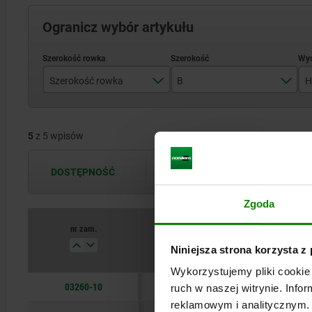
Ogranicz wybór artykułu
Szerokość rowka
B
H
12
10
5
z 5 wpisów
20
12
14
DOSTĘPNOŚĆ
Dostępność jest aktualizowana kilka 
16
Zgoda
18
nr zam.
Szerokość rowka
Niniejsza strona korzysta z
Wykorzystujemy pliki cookie 
03260-10
12
ruch w naszej witrynie. Inf
reklamowym i analitycznym. 