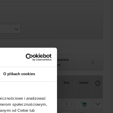
Termin dostawy na zapytanie
–2 tygodni
Chwilowo niedostępny
O plikach cookies
Dostępność
CAD
Ilość
Zamów
Cena
ołecznościowe i analizować
97,45 PLN
artnerom społecznościowym,
anymi od Ciebie lub