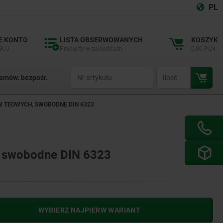
PL
E KONTO
LISTA OBSERWOWANYCH
KOSZYK
GUJ
Produkty w zakładkach
0,00 PLN
productCode
qty
amów. bezpośr.
 TEOWYCH, SWOBODNE DIN 6323
, swobodne DIN 6323
WYBIERZ NAJPIERW WARIANT