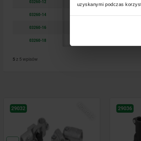
03260-12
20
uzyskanymi podczas korzysta
03260-14
20
03260-16
20
03260-18
20
5
z 5 wpisów
NOWOŚĆ
29036
29034