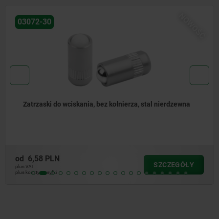
NOWOŚĆ
03072-20
al nierdzewna
Zatrzaski do wciskania, wersja gładka b
stal
od
5,27 PLN
SZCZEGÓŁY
plus VAT
plus koszty wysyłki