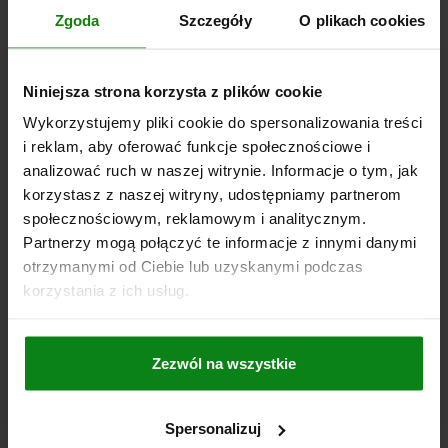
Nr zamówienia:
03076-204
Zgoda
Szczegóły
O plikach cookies
4,20 PLN
SZCZEGÓŁY
plus VAT
Niniejsza strona korzysta z plików cookie
plus koszty wysyłki
Wykorzystujemy pliki cookie do spersonalizowania treści
i reklam, aby oferować funkcje społecznościowe i
03076
analizować ruch w naszej witrynie. Informacje o tym, jak
korzystasz z naszej witryny, udostępniamy partnerom
społecznościowym, reklamowym i analitycznym.
Partnerzy mogą połączyć te informacje z innymi danymi
otrzymanymi od Ciebie lub uzyskanymi podczas
korzystania z ich usług.
ZATRZASK SIŁA SPRĘŻYNY, WERSJA GLADKA, D=5
L=6, TWORZYWO SZTUCZNE, KOMP:POM
Zezwól na wszystkie
MATERIAŁ KOMPONENTÓW=POM
ŚREDNICA ZEWNĘTRZNA=5
DŁUGOŚĆ=6
D1=4
D2=5,6
L1=1
SKOK=1
SIŁA SPRĘŻYNY POCZĄTEK F1 OK. N=6
Spersonalizuj