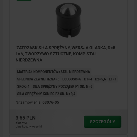
ZATRZASK SIŁA SPRĘŻYNY, WERSJA GLADKA, D=5
L=6, TWORZYWO SZTUCZNE, KOMP:STAL
NIERDZEWNA
MATERIAŁ KOMPONENTÓW=STAL NIERDZEWNA
ŚREDNICA ZEWNĘTRZNA=5
DŁUGOŚĆ=6
D1=4
D2=5,6
L1=1
SKOK=1
SIŁA SPRĘŻYNY POCZĄTEK F1 OK. N=6
SIŁA SPRĘŻYNY KONIEC F2 OK. N=9,4
Nr zamówienia:
03076-05
3,65 PLN
SZCZEGÓŁY
plus VAT
plus koszty wysyłki