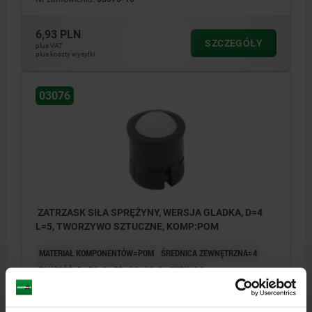
6,93 PLN
SZCZEGÓŁY
plus VAT
plus koszty wysyłki
03076
ZATRZASK SIŁA SPRĘŻYNY, WERSJA GLADKA, D=4
L=5, TWORZYWO SZTUCZNE, KOMP:POM
MATERIAŁ KOMPONENTÓW=POM
ŚREDNICA ZEWNĘTRZNA=4
DŁUGOŚĆ=5
D1=3
D2=4,6
L1=1
SKOK=0,8
SIŁA SPRĘŻYNY POCZĄTEK F1 OK. N=3
SIŁA SPRĘŻYNY KONIEC F2 OK. N=6,5