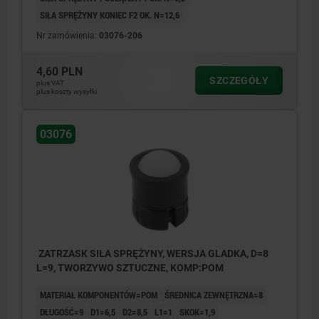
SIŁA SPRĘŻYNY KONIEC F2 OK. N=12,6
Nr zamówienia:
03076-206
4,60 PLN
SZCZEGÓŁY
plus VAT
plus koszty wysyłki
03076
ZATRZASK SIŁA SPRĘŻYNY, WERSJA GLADKA, D=8
L=9, TWORZYWO SZTUCZNE, KOMP:POM
MATERIAŁ KOMPONENTÓW=POM
ŚREDNICA ZEWNĘTRZNA=8
DŁUGOŚĆ=9
D1=6,5
D2=8,5
L1=1
SKOK=1,9