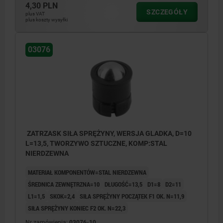
4,30 PLN
SZCZEGÓŁY
plus VAT
plus koszty wysyłki
03076
ZATRZASK SIŁA SPRĘŻYNY, WERSJA GLADKA, D=10
L=13,5, TWORZYWO SZTUCZNE, KOMP:STAL
NIERDZEWNA
MATERIAŁ KOMPONENTÓW=STAL NIERDZEWNA
ŚREDNICA ZEWNĘTRZNA=10
DŁUGOŚĆ=13,5
D1=8
D2=11
L1=1,5
SKOK=2,4
SIŁA SPRĘŻYNY POCZĄTEK F1 OK. N=11,9
SIŁA SPRĘŻYNY KONIEC F2 OK. N=22,3
Nr zamówienia:
03076-10