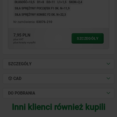
DŁUGOŚĆ=13,5
D1=8
D2=11
L1=1,5
SKOK=2,4
SIŁA SPRĘŻYNY POCZĄTEK F1 OK. N=11,9
SIŁA SPRĘŻYNY KONIEC F2 OK. N=22,3
Nr zamówienia:
03076-210
7,95 PLN
SZCZEGÓŁY
plus VAT
plus koszty wysyłki
SZCZEGÓŁY
CAD
DO POBRANIA
Inni klienci również kupili