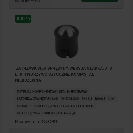
plus koszty wysyłki
03076
ZATRZASK SIŁA SPRĘŻYNY, WERSJA GLADKA, D=8
L=9, TWORZYWO SZTUCZNE, KOMP:STAL
NIERDZEWNA
MATERIAŁ KOMPONENTÓW=STAL NIERDZEWNA
ŚREDNICA ZEWNĘTRZNA=8
DŁUGOŚĆ=9
D1=6,5
D2=8,5
L1=1
SKOK=1,9
SIŁA SPRĘŻYNY POCZĄTEK F1 OK. N=10
SIŁA SPRĘŻYNY KONIEC F2 OK. N=20,4
Nr zamówienia:
03076-08