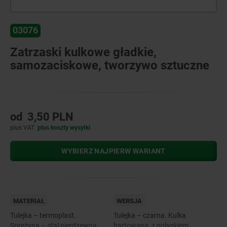
03076
Zatrzaski kulkowe gładkie,
samozaciskowe, tworzywo sztuczne
od
3,50 PLN
plus VAT
plus koszty wysyłki
WYBIERZ NAJPIERW WARIANT
MATERIAŁ
WERSJA
Tulejka – termoplast.
Tulejka – czarna. Kulka
Sprężyna – stal nierdzewna.
hartowana, z połyskiem.