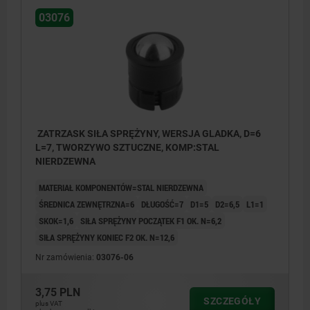
03076
ZATRZASK SIŁA SPRĘŻYNY, WERSJA GLADKA, D=6
L=7, TWORZYWO SZTUCZNE, KOMP:STAL
NIERDZEWNA
MATERIAŁ KOMPONENTÓW=STAL NIERDZEWNA
ŚREDNICA ZEWNĘTRZNA=6
DŁUGOŚĆ=7
D1=5
D2=6,5
L1=1
SKOK=1,6
SIŁA SPRĘŻYNY POCZĄTEK F1 OK. N=6,2
SIŁA SPRĘŻYNY KONIEC F2 OK. N=12,6
Nr zamówienia:
03076-06
3,75 PLN
SZCZEGÓŁY
plus VAT