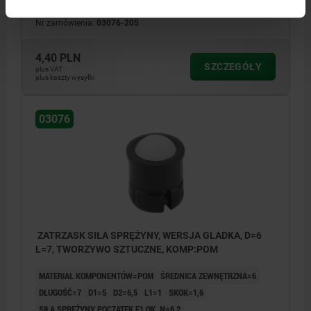
SIŁA SPRĘŻYNY KONIEC F2 OK. N=9,4
Nr zamówienia:
03076-205
4,40 PLN
SZCZEGÓŁY
plus VAT
plus koszty wysyłki
03076
ZATRZASK SIŁA SPRĘŻYNY, WERSJA GLADKA, D=6
L=7, TWORZYWO SZTUCZNE, KOMP:POM
MATERIAŁ KOMPONENTÓW=POM
ŚREDNICA ZEWNĘTRZNA=6
DŁUGOŚĆ=7
D1=5
D2=6,5
L1=1
SKOK=1,6
SIŁA SPRĘŻYNY POCZĄTEK F1 OK. N=6,2