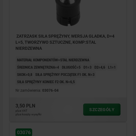
ZATRZASK SIŁA SPRĘŻYNY, WERSJA GLADKA, D=4
L=5, TWORZYWO SZTUCZNE, KOMP:STAL
NIERDZEWNA
MATERIAŁ KOMPONENTÓW=STAL NIERDZEWNA
ŚREDNICA ZEWNĘTRZNA=4
DŁUGOŚĆ=5
D1=3
D2=4,6
L1=1
SKOK=0,8
SIŁA SPRĘŻYNY POCZĄTEK F1 OK. N=3
SIŁA SPRĘŻYNY KONIEC F2 OK. N=6,5
Nr zamówienia:
03076-04
3,50 PLN
SZCZEGÓŁY
plus VAT
plus koszty wysyłki
03076