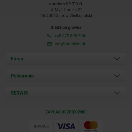
norelem SP. Z O.O.
ul. Myśliborska 22
66-400 Gorzów Wielkopolski
Siedziba główna
+48 572 895 704
info@norelem.pl
Firma
O nas
Pobieranie
Aktualności
Documents
SERWIS
Kontakt
Warunki dostawy
ZAPŁAĆ BEZPIECZNIE
Certyfikacja