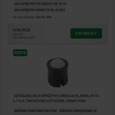
SIŁA SPRĘŻYNY POCZĄTEK F1 OK. N=10
SIŁA SPRĘŻYNY KONIEC F2 OK. N=20,4
Nr zamówienia:
03076-208
4,96 PLN
SZCZEGÓŁY
plus VAT
plus koszty wysyłki
03076
ZATRZASK SIŁA SPRĘŻYNY, WERSJA GLADKA, D=10
L=13,5, TWORZYWO SZTUCZNE, KOMP:POM
MATERIAŁ KOMPONENTÓW=POM
ŚREDNICA ZEWNĘTRZNA=10