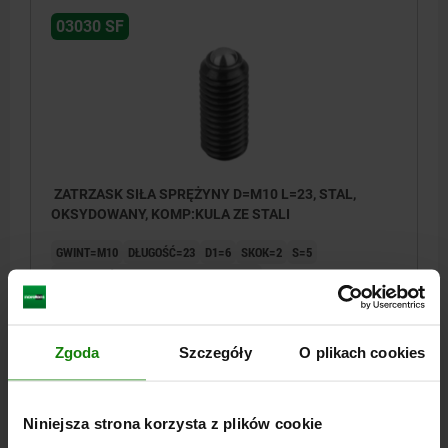
03030 SF
ZATRZASK SIŁA SPRĘŻYNY D=M10 L=23, STAL,
OKSYDOWANY, KOMP:KULA ZE STALI
GWINT=M10
DŁUGOŚĆ=23
D1=6
SKOK=2
S=5
SIŁA SPRĘŻYNY POCZĄTEK F1 OK. N=20
SIŁA SPRĘŻYNY KONIEC F2 OK. N=40
Nr zamówienia:
03030-10
Zgoda
Szczegóły
O plikach cookies
10,12 PLN
SZCZEGÓŁY
plus VAT
plus koszty wysyłki
Niniejsza strona korzysta z plików cookie