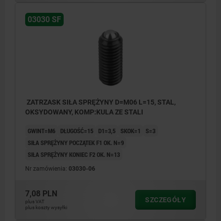
03030 SF
ZATRZASK SIŁA SPRĘŻYNY D=M06 L=15, STAL,
OKSYDOWANY, KOMP:KULA ZE STALI
GWINT=M6
DŁUGOŚĆ=15
D1=3,5
SKOK=1
S=3
SIŁA SPRĘŻYNY POCZĄTEK F1 OK. N=9
SIŁA SPRĘŻYNY KONIEC F2 OK. N=13
Nr zamówienia:
03030-06
7,08 PLN
SZCZEGÓŁY
plus VAT
plus koszty wysyłki