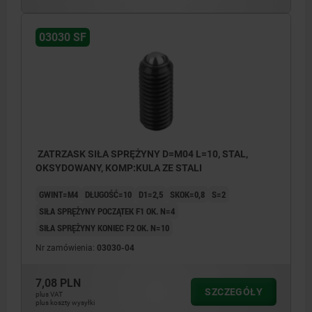
03030 SF
ZATRZASK SIŁA SPRĘŻYNY D=M04 L=10, STAL,
OKSYDOWANY, KOMP:KULA ZE STALI
GWINT=M4
DŁUGOŚĆ=10
D1=2,5
SKOK=0,8
S=2
SIŁA SPRĘŻYNY POCZĄTEK F1 OK. N=4
SIŁA SPRĘŻYNY KONIEC F2 OK. N=10
Nr zamówienia:
03030-04
7,08 PLN
SZCZEGÓŁY
plus VAT
plus koszty wysyłki