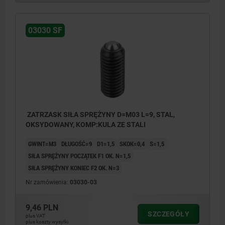
03030 SF
ZATRZASK SIŁA SPRĘŻYNY D=M03 L=9, STAL,
OKSYDOWANY, KOMP:KULA ZE STALI
GWINT=M3
DŁUGOŚĆ=9
D1=1,5
SKOK=0,4
S=1,5
SIŁA SPRĘŻYNY POCZĄTEK F1 OK. N=1,5
SIŁA SPRĘŻYNY KONIEC F2 OK. N=3
Nr zamówienia:
03030-03
9,46 PLN
SZCZEGÓŁY
plus VAT
plus koszty wysyłki