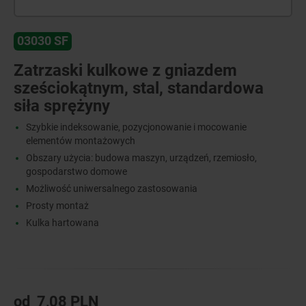
03030 SF
Zatrzaski kulkowe z gniazdem
sześciokątnym, stal, standardowa
siła sprężyny
Szybkie indeksowanie, pozycjonowanie i mocowanie
elementów montażowych
Obszary użycia: budowa maszyn, urządzeń, rzemiosło,
gospodarstwo domowe
Możliwość uniwersalnego zastosowania
Prosty montaż
Kulka hartowana
od
7,08 PLN