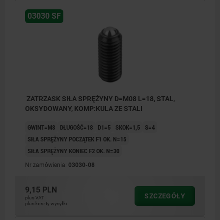
03030 SF
ZATRZASK SIŁA SPRĘŻYNY D=M08 L=18, STAL,
OKSYDOWANY, KOMP:KULA ZE STALI
GWINT=M8
DŁUGOŚĆ=18
D1=5
SKOK=1,5
S=4
SIŁA SPRĘŻYNY POCZĄTEK F1 OK. N=15
SIŁA SPRĘŻYNY KONIEC F2 OK. N=30
Nr zamówienia:
03030-08
9,15 PLN
SZCZEGÓŁY
plus VAT
plus koszty wysyłki