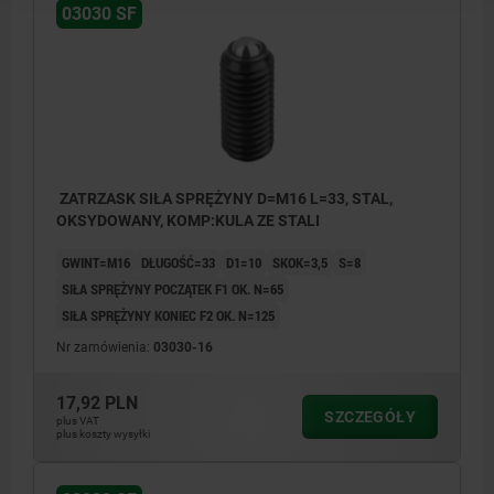
03030 SF
ZATRZASK SIŁA SPRĘŻYNY D=M16 L=33, STAL,
OKSYDOWANY, KOMP:KULA ZE STALI
GWINT=M16
DŁUGOŚĆ=33
D1=10
SKOK=3,5
S=8
SIŁA SPRĘŻYNY POCZĄTEK F1 OK. N=65
SIŁA SPRĘŻYNY KONIEC F2 OK. N=125
Nr zamówienia:
03030-16
17,92 PLN
SZCZEGÓŁY
plus VAT
plus koszty wysyłki