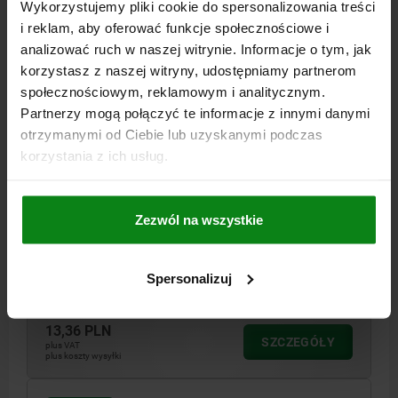
Wykorzystujemy pliki cookie do spersonalizowania treści
03030 SF
i reklam, aby oferować funkcje społecznościowe i
analizować ruch w naszej witrynie. Informacje o tym, jak
korzystasz z naszej witryny, udostępniamy partnerom
społecznościowym, reklamowym i analitycznym.
Partnerzy mogą połączyć te informacje z innymi danymi
otrzymanymi od Ciebie lub uzyskanymi podczas
korzystania z ich usług.
ZATRZASK SIŁA SPRĘŻYNY D=M12 L=26, STAL,
OKSYDOWANY, KOMP:KULA ZE STALI
GWINT=M12
DŁUGOŚĆ=26
D1=8
SKOK=2,5
S=6
Zezwól na wszystkie
SIŁA SPRĘŻYNY POCZĄTEK F1 OK. N=30
SIŁA SPRĘŻYNY KONIEC F2 OK. N=55
Spersonalizuj
Nr zamówienia:
03030-12
13,36 PLN
SZCZEGÓŁY
plus VAT
plus koszty wysyłki