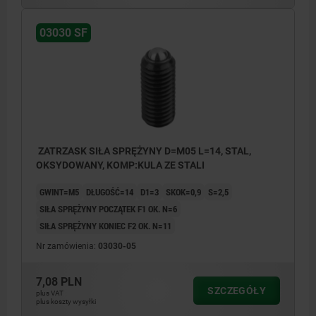
03030 SF
ZATRZASK SIŁA SPRĘŻYNY D=M05 L=14, STAL,
OKSYDOWANY, KOMP:KULA ZE STALI
GWINT=M5
DŁUGOŚĆ=14
D1=3
SKOK=0,9
S=2,5
SIŁA SPRĘŻYNY POCZĄTEK F1 OK. N=6
SIŁA SPRĘŻYNY KONIEC F2 OK. N=11
Nr zamówienia:
03030-05
7,08 PLN
SZCZEGÓŁY
plus VAT
plus koszty wysyłki