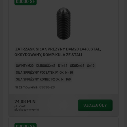
03030 SF
ZATRZASK SIŁA SPRĘŻYNY D=M20 L=43, STAL,
OKSYDOWANY, KOMP:KULA ZE STALI
GWINT=M20
DŁUGOŚĆ=43
D1=12
SKOK=4,5
S=10
SIŁA SPRĘŻYNY POCZĄTEK F1 OK. N=80
SIŁA SPRĘŻYNY KONIEC F2 OK. N=160
Nr zamówienia:
03030-20
24,08 PLN
SZCZEGÓŁY
plus VAT
plus koszty wysyłki
03030 SF