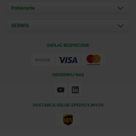
O nas
Pobieranie
Aktualności
Documents
SERWIS
Kontakt
Warunki dostawy
ZAPŁAĆ BEZPIECZNIE
Certyfikacja
OBSERWUJ NAS
DOSTAWCA USŁUG SPEDYCYJNYCH