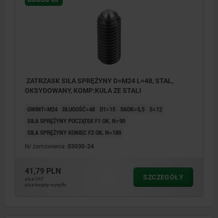
ZATRZASK SIŁA SPRĘŻYNY D=M24 L=48, STAL,
OKSYDOWANY, KOMP:KULA ZE STALI
GWINT=M24
DŁUGOŚĆ=48
D1=15
SKOK=5,5
S=12
SIŁA SPRĘŻYNY POCZĄTEK F1 OK. N=90
SIŁA SPRĘŻYNY KONIEC F2 OK. N=180
Nr zamówienia:
03030-24
41,79 PLN
SZCZEGÓŁY
plus VAT
plus koszty wysyłki