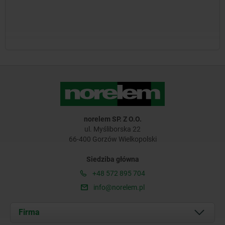
norelem SP. Z O.O.
ul. Myśliborska 22
66-400 Gorzów Wielkopolski
Siedziba główna
+48 572 895 704
info@norelem.pl
Firma