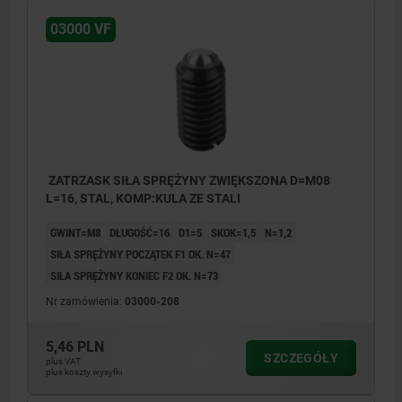
03000 VF
ZATRZASK SIŁA SPRĘŻYNY ZWIĘKSZONA D=M08
L=16, STAL, KOMP:KULA ZE STALI
GWINT=M8
DŁUGOŚĆ=16
D1=5
SKOK=1,5
N=1,2
SIŁA SPRĘŻYNY POCZĄTEK F1 OK. N=47
SIŁA SPRĘŻYNY KONIEC F2 OK. N=73
Nr zamówienia:
03000-208
5,46 PLN
SZCZEGÓŁY
plus VAT
plus koszty wysyłki