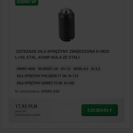
03000 VF
ZATRZASK SIŁA SPRĘŻYNY ZWIĘKSZONA D=M20
L=30, STAL, KOMP:KULA ZE STALI
GWINT=M20
DŁUGOŚĆ=30
D1=12
SKOK=4,5
N=2,5
SIŁA SPRĘŻYNY POCZĄTEK F1 OK. N=115
SIŁA SPRĘŻYNY KONIEC F2 OK. N=240
Nr zamówienia:
03000-220
17,92 PLN
SZCZEGÓŁY
plus VAT
plus koszty wysyłki