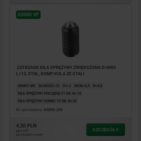
03000 VF
ZATRZASK SIŁA SPRĘŻYNY ZWIĘKSZONA D=M05
L=12, STAL, KOMP:KULA ZE STALI
GWINT=M5
DŁUGOŚĆ=12
D1=3
SKOK=0,9
N=0,8
SIŁA SPRĘŻYNY POCZĄTEK F1 OK. N=19
SIŁA SPRĘŻYNY KONIEC F2 OK. N=30
Nr zamówienia:
03000-205
4,20 PLN
SZCZEGÓŁY
plus VAT
plus koszty wysyłki