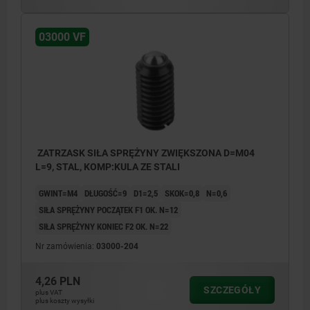
03000 VF
ZATRZASK SIŁA SPRĘŻYNY ZWIĘKSZONA D=M04
L=9, STAL, KOMP:KULA ZE STALI
GWINT=M4
DŁUGOŚĆ=9
D1=2,5
SKOK=0,8
N=0,6
SIŁA SPRĘŻYNY POCZĄTEK F1 OK. N=12
SIŁA SPRĘŻYNY KONIEC F2 OK. N=22
Nr zamówienia:
03000-204
4,26 PLN
SZCZEGÓŁY
plus VAT
plus koszty wysyłki