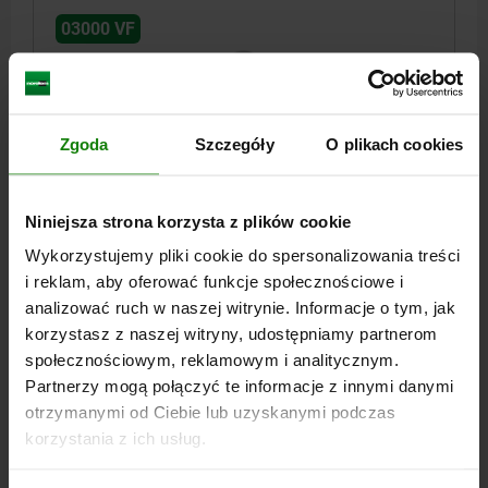
03000 VF
Zgoda
Szczegóły
O plikach cookies
ZATRZASK SIŁA SPRĘŻYNY ZWIĘKSZONA D=M10
Niniejsza strona korzysta z plików cookie
L=19, STAL, KOMP:KULA ZE STALI
Wykorzystujemy pliki cookie do spersonalizowania treści
GWINT=M10
DŁUGOŚĆ=19
D1=6
SKOK=2
N=1,6
i reklam, aby oferować funkcje społecznościowe i
SIŁA SPRĘŻYNY POCZĄTEK F1 OK. N=66
analizować ruch w naszej witrynie. Informacje o tym, jak
SIŁA SPRĘŻYNY KONIEC F2 OK. N=100
korzystasz z naszej witryny, udostępniamy partnerom
społecznościowym, reklamowym i analitycznym.
Nr zamówienia:
03000-210
Partnerzy mogą połączyć te informacje z innymi danymi
otrzymanymi od Ciebie lub uzyskanymi podczas
5,82 PLN
SZCZEGÓŁY
plus VAT
korzystania z ich usług.
plus koszty wysyłki