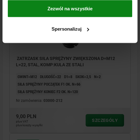
03000 VF
Zezwól na wszystkie
Spersonalizuj
ZATRZASK SIŁA SPRĘŻYNY ZWIĘKSZONA D=M12
L=22, STAL, KOMP:KULA ZE STALI
GWINT=M12
DŁUGOŚĆ=22
D1=8
SKOK=2,5
N=2
SIŁA SPRĘŻYNY POCZĄTEK F1 OK. N=66
SIŁA SPRĘŻYNY KONIEC F2 OK. N=120
Nr zamówienia:
03000-212
9,00 PLN
SZCZEGÓŁY
plus VAT
plus koszty wysyłki