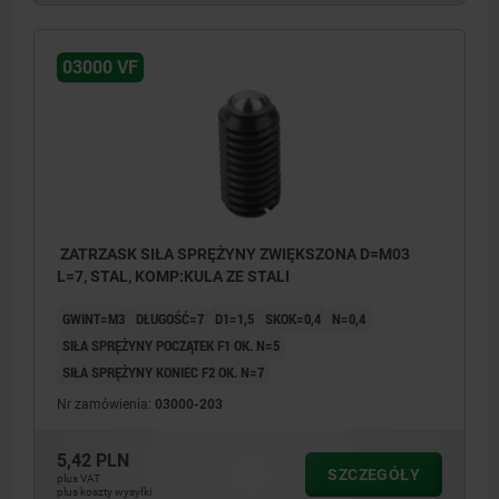
03000 VF
ZATRZASK SIŁA SPRĘŻYNY ZWIĘKSZONA D=M03
L=7, STAL, KOMP:KULA ZE STALI
GWINT=M3
DŁUGOŚĆ=7
D1=1,5
SKOK=0,4
N=0,4
SIŁA SPRĘŻYNY POCZĄTEK F1 OK. N=5
SIŁA SPRĘŻYNY KONIEC F2 OK. N=7
Nr zamówienia:
03000-203
5,42 PLN
SZCZEGÓŁY
plus VAT
plus koszty wysyłki