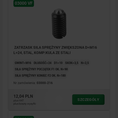
03000 VF
ZATRZASK SIŁA SPRĘŻYNY ZWIĘKSZONA D=M16
L=24, STAL, KOMP:KULA ZE STALI
GWINT=M16
DŁUGOŚĆ=24
D1=10
SKOK=3,5
N=2,5
SIŁA SPRĘŻYNY POCZĄTEK F1 OK. N=90
SIŁA SPRĘŻYNY KONIEC F2 OK. N=180
Nr zamówienia:
03000-216
12,04 PLN
SZCZEGÓŁY
plus VAT
plus koszty wysyłki