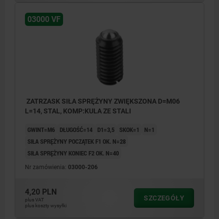
03000 VF
ZATRZASK SIŁA SPRĘŻYNY ZWIĘKSZONA D=M06
L=14, STAL, KOMP:KULA ZE STALI
GWINT=M6
DŁUGOŚĆ=14
D1=3,5
SKOK=1
N=1
SIŁA SPRĘŻYNY POCZĄTEK F1 OK. N=28
SIŁA SPRĘŻYNY KONIEC F2 OK. N=40
Nr zamówienia:
03000-206
4,20 PLN
SZCZEGÓŁY
plus VAT
plus koszty wysyłki