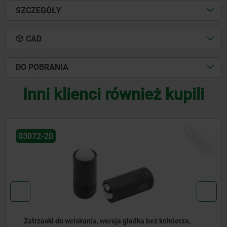
SZCZEGÓŁY
CAD
DO POBRANIA
Inni klienci również kupili
OŚĆ
NO
03072-30
Zatrzaski do wciskania, bez kołnierza, stal nierdzewna