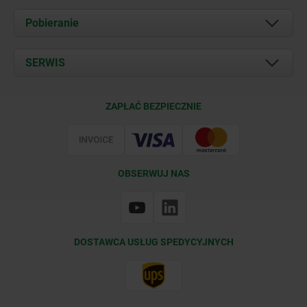
O nas
Pobieranie
Aktualności
Documents
SERWIS
Kontakt
Warunki dostawy
ZAPŁAĆ BEZPIECZNIE
Certyfikacja
OBSERWUJ NAS
DOSTAWCA USŁUG SPEDYCYJNYCH