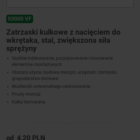
03000 VF
Zatrzaski kulkowe z nacięciem do
wkrętaka, stal, zwiększona siła
sprężyny
Szybkie indeksowanie, pozycjonowanie i mocowanie
elementów montażowych
Obszary użycia: budowa maszyn, urządzeń, rzemiosło,
gospodarstwo domowe
Możliwość uniwersalnego zastosowania
Prosty montaż
Kulka hartowana
od
4,20 PLN