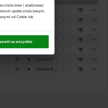
ołecznościowe i analizować
9,97 PLN
artnerom społecznościowym,
anymi od Ciebie lub
10,48 PLN
12,25 PLN
13,66 PLN
ezwól na wszystkie
17,56 PLN
22,37 PLN
28,89 PLN