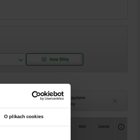
Termin dostawy na zapytanie
–2 tygodni
Chwilowo niedostępny
O plikach cookies
Dostępność
CAD
Ilość
Zamów
ec F2
Cena