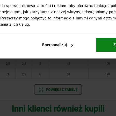
do spersonalizowania treści i reklam, aby oferować funkcje sp
10
0,8
0,8
1,5
6
20
ormacje o tym, jak korzystasz z naszej witryny, udostępniamy p
Partnerzy mogą połączyć te informacje z innymi danymi otrzym
1
1
2
7
20
nia z ich usług.
1,4
1,2
2,5
9
35
1,4
1,6
3
9
35
Spersonalizuj
Z
2
2
4
12
55
2,5
2,5
5
45
100
3
2,5
6
60
120
POWIĘKSZ TABELĘ
Inni klienci również kupili