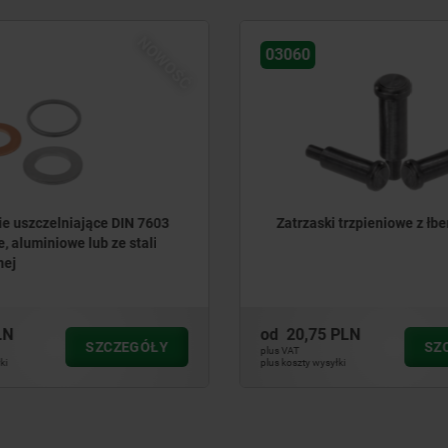
NOWOŚĆ
03060
ie uszczelniające DIN 7603
Zatrzaski trzpieniowe z łbe
, aluminiowe lub ze stali
nej
LN
od
20,75 PLN
SZCZEGÓŁY
SZ
plus VAT
ki
plus koszty wysyłki