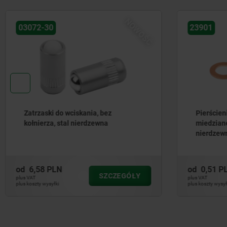
NOWOŚĆ
03072-30
23901
Zatrzaski do wciskania, bez
Pierścien
kołnierza, stal nierdzewna
miedziane
nierdzew
od
6,58 PLN
od
0,51 P
SZCZEGÓŁY
plus VAT
plus VAT
plus koszty wysyłki
plus koszty wysył