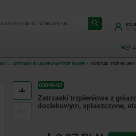
MOJ
ZALO
Z
3000
ZATRZASKI KULKOWE ORAZ TRZPIENIOWE
ZATRZASKI TRZPIENIOWE
03040-02
Zatrzaski trzpieniowe z gnia
dociskowym, spłaszczone, sta