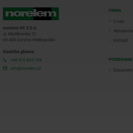
FIRMA
O nas
norelem SP. Z O.O.
Aktualnoś
ul. Myśliborska 22
66-400 Gorzów Wielkopolski
Kontakt
Siedziba główna
POBIERANIE
+48 572 895 704
info@norelem.pl
Document