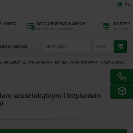
PL
E KONTO
LISTA OBSERWOWANYCH
KOSZYK
GUJ
Produkty w zakładkach
0,00 PLN
productCode
qty
amów. bezpośr.
 Z GNIAZDEM SZEŚCIOKĄTNYM I TRZPIENIEM DOCISKOWYM, SPŁASZCZONE,
zdem sześciokątnym i trzpieniem
l