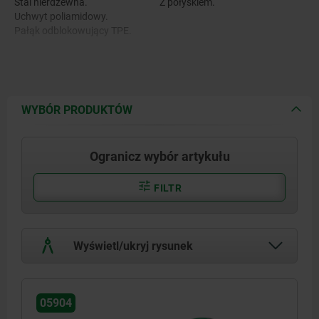
Stal nierdzewna.
Z połyskiem.
Uchwyt poliamidowy.
Pałąk odblokowujący TPE.
WYBÓR PRODUKTÓW
Ogranicz wybór artykułu
FILTR
Wyświetl/ukryj rysunek
05904