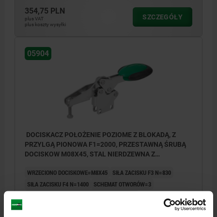
354,75 PLN
SZCZEGÓŁY
plus VAT
plus koszty wysyłki
05904
DOCISKACZ POŁOŻENIE POZIOME Z BLOKADĄ, Z
PRZYLGĄ PIONOWA F1=2000, PRZESTAWNĄ ŚRUBĄ
DOCISKOW M08X45, STAL NIERDZEWNA Z
POLYSKIEM, KOMP:POLIAMID ZIELONY
WRZECIONO DOCISKOWE=M8X45
SIŁA ZACISKU F3 N=830
SIŁA ZACISKU F4 N=1400
SCHEMAT OTWORÓW=3
KĄT ROZWARCIA RAMIENIA WSPORNIKA=86°
KĄT ROZWARCIA RĘKOJEŚCI=67°
SIŁA RĘCZNA FH N=200