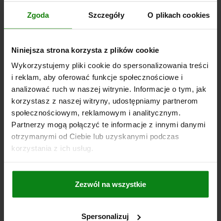
SIŁA TRZYMAJĄCA F1 N=2000
SIŁA TRZYMAJĄCA F2 N=2800
A=26
A1=44
A2=9
A4=3,5
B=14,1
B1=9,1
B2=21
B3=16
Zgoda
Szczegóły
O plikach cookies
B6=51,1
C=46,5
C2=10,5
D=6,2
H=88,2
H1=84,3
L=230,4
L1=74,9
Niniejsza strona korzysta z plików cookie
Nr zamówienia:
05904-108102
Wykorzystujemy pliki cookie do spersonalizowania treści
419,93 PLN
i reklam, aby oferować funkcje społecznościowe i
SZCZEGÓŁY
plus VAT
analizować ruch w naszej witrynie. Informacje o tym, jak
plus koszty wysyłki
korzystasz z naszej witryny, udostępniamy partnerom
społecznościowym, reklamowym i analitycznym.
Partnerzy mogą połączyć te informacje z innymi danymi
SZCZEGÓŁY
otrzymanymi od Ciebie lub uzyskanymi podczas
korzystania z ich usług.
CAD
Zezwól na wszystkie
DO POBRANIA
Inni klienci również kupili
Spersonalizuj