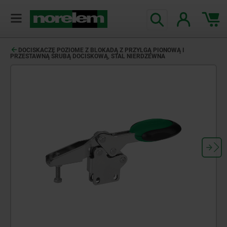
DOCISKACZE POZIOME Z BLOKADĄ Z PRZYLGĄ PIONOWĄ I
PRZESTAWNĄ ŚRUBĄ DOCISKOWĄ, STAL NIERDZEWNA