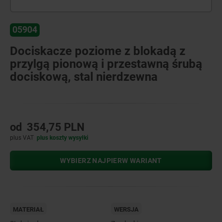
05904
Dociskacze poziome z blokadą z
przylgą pionową i przestawną śrubą
dociskową, stal nierdzewna
od
354,75 PLN
plus VAT
plus koszty wysyłki
WYBIERZ NAJPIERW WARIANT
MATERIAŁ
WERSJA