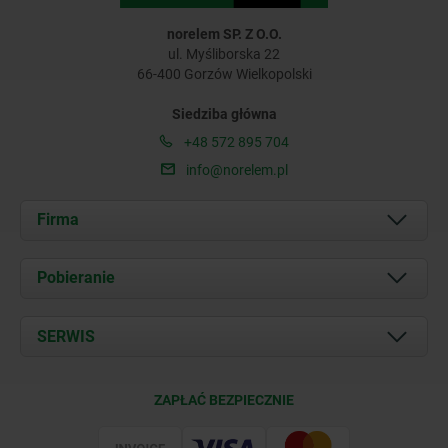
norelem SP. Z O.O.
ul. Myśliborska 22
66-400 Gorzów Wielkopolski
Siedziba główna
+48 572 895 704
info@norelem.pl
Firma
O nas
Pobieranie
Aktualności
Documents
SERWIS
Kontakt
Warunki dostawy
ZAPŁAĆ BEZPIECZNIE
Certyfikacja