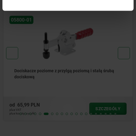
05800-01
Dociskacze poziome z przylgą poziomą i stałą śrubą
dociskową
od
65,99 PLN
SZCZEGÓŁY
plus VAT
plus koszty wysyłki