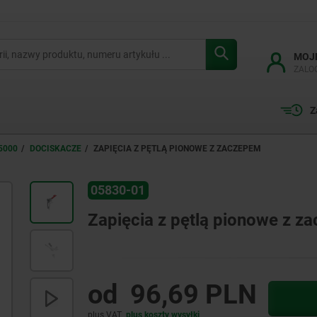
MOJ
ZALO
Z
5000
DOCISKACZE
ZAPIĘCIA Z PĘTLĄ PIONOWE Z ZACZEPEM
05830-01
Zapięcia z pętlą pionowe z z
od
96,69 PLN
plus VAT
plus koszty wysyłki