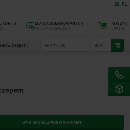
PL
E KONTO
LISTA OBSERWOWANYCH
KOSZYK
GUJ
Produkty w zakładkach
0,00 PLN
productCode
qty
amów. bezpośr.
aczepem
WYBIERZ NAJPIERW WARIANT