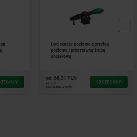
lgą
Dociskacze poziome z przylgą
ą
poziomą i przestawną śrubą
dociskową
od
68,31 PLN
CZEGÓŁY
SZCZEGÓŁY
plus VAT
plus koszty wysyłki