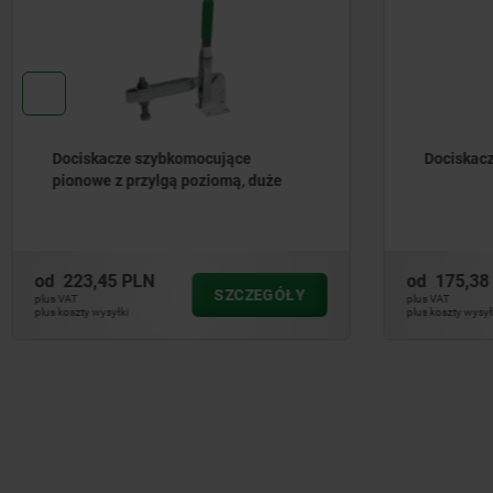
Dociskacze szybkomocujące
Dociskac
pionowe z przylgą poziomą, duże
od
223,45 PLN
od
175,38
SZCZEGÓŁY
plus VAT
plus VAT
plus koszty wysyłki
plus koszty wysył