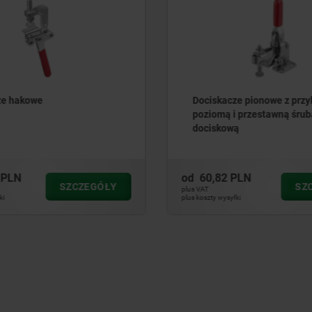
ze hakowe
Dociskacze pionowe z przy
poziomą i przestawną śrub
dociskową
 PLN
od
60,82 PLN
SZCZEGÓŁY
SZ
plus VAT
ki
plus koszty wysyłki