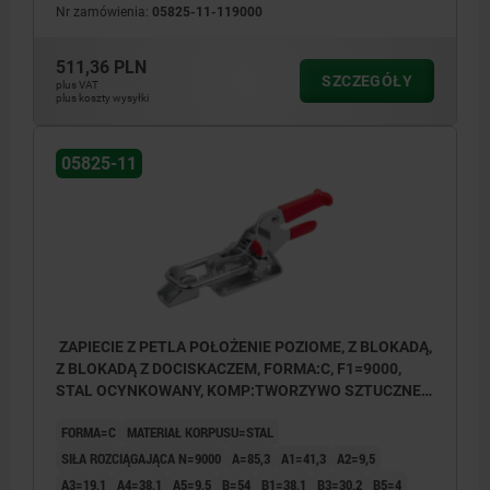
Nr zamówienia:
05825-11-119000
511,36 PLN
SZCZEGÓŁY
plus VAT
plus koszty wysyłki
05825-11
ZAPIECIE Z PETLA POŁOŻENIE POZIOME, Z BLOKADĄ,
Z BLOKADĄ Z DOCISKACZEM, FORMA:C, F1=9000,
STAL OCYNKOWANY, KOMP:TWORZYWO SZTUCZNE
CZERWONY OLEJOODPORNY
FORMA=C
MATERIAŁ KORPUSU=STAL
SIŁA ROZCIĄGAJĄCA N=9000
A=85,3
A1=41,3
A2=9,5
A3=19,1
A4=38,1
A5=9,5
B=54
B1=38,1
B3=30,2
B5=4