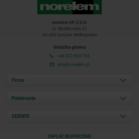
norelem SP. Z O.O.
ul. Myśliborska 22
66-400 Gorzów Wielkopolski
Siedziba główna
+48 572 895 704
info@norelem.pl
Firma
O nas
Pobieranie
Aktualności
Documents
SERWIS
Kontakt
Warunki dostawy
ZAPŁAĆ BEZPIECZNIE