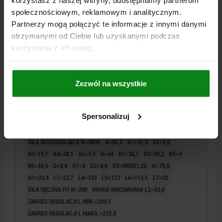
05825-11
społecznościowym, reklamowym i analitycznym.
Partnerzy mogą połączyć te informacje z innymi danymi
otrzymanymi od Ciebie lub uzyskanymi podczas
korzystania z ich usług.
Zezwól na wszystkie
ZAPIECIE Z PETLA POŁOŻENIE POZIOME, Z BLOKADĄ,
Z BLOKADĄ Z DOCISKACZEM, FORMA:C, F1=9000,
STAL NIERDZEWNA Z POLYSKIEM, KOMP:TWORZYWO
Spersonalizuj
SZTUCZNE CZERWONY OLEJOODPORNY
FORMA=C
MATERIAŁ KORPUSU=STAL NIERDZEWNA
SIŁA ROZCIĄGAJĄCA N=9000
A=85,3
A1=41,3
A2=9,5
A3=19,1
A4=38,1
A5=9,5
B=54
B1=38,1
B3=30,2
B5=4
B6=44,5
D=8,6
D1=8
D2=8,6
D3=M08X1,25
H=75,6
H1=23,4
L1=23,7
L4=143
L5=172
L6=114,5
L7=52
SIŁA RĘCZNA FH N=200
DROGA MOCOWANIA L2=63,6
ZAKRES REGULACJI L MIN.=209,1
ZAKRES REGULACJI L MAKS.=232,8