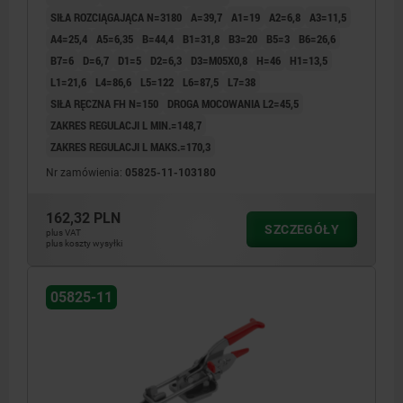
SIŁA ROZCIĄGAJĄCA N=3180
A=39,7
A1=19
A2=6,8
A3=11,5
A4=25,4
A5=6,35
B=44,4
B1=31,8
B3=20
B5=3
B6=26,6
B7=6
D=6,7
D1=5
D2=6,3
D3=M05X0,8
H=46
H1=13,5
L1=21,6
L4=86,6
L5=122
L6=87,5
L7=38
SIŁA RĘCZNA FH N=150
DROGA MOCOWANIA L2=45,5
ZAKRES REGULACJI L MIN.=148,7
ZAKRES REGULACJI L MAKS.=170,3
Nr zamówienia:
05825-11-103180
162,32 PLN
SZCZEGÓŁY
plus VAT
plus koszty wysyłki
05825-11