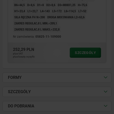
B6=44,5
D=8,6
D1=8
D2=8,6
D3=M08X1,25
H=75,6
H1=23,4
L1=23,7
L4=143
L5=172
L6=114,5
L7=52
SIŁA RĘCZNA FH N=200
DROGA MOCOWANIA L2=63,6
ZAKRES REGULACJI L MIN.=209,1
ZAKRES REGULACJI L MAKS.=232,8
Nr zamówienia:
05825-11-109000
252,29 PLN
SZCZEGÓŁY
plus VAT
plus koszty wysyłki
FORMY
SZCZEGÓŁY
DO POBRANIA