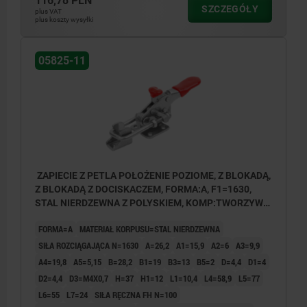
116,78 PLN
SZCZEGÓŁY
plus VAT
plus koszty wysyłki
05825-11
ZAPIECIE Z PETLA POŁOŻENIE POZIOME, Z BLOKADĄ,
Z BLOKADĄ Z DOCISKACZEM, FORMA:A, F1=1630,
STAL NIERDZEWNA Z POLYSKIEM, KOMP:TWORZYWO
SZTUCZNE CZERWONY OLEJOODPORNY
FORMA=A
MATERIAŁ KORPUSU=STAL NIERDZEWNA
SIŁA ROZCIĄGAJĄCA N=1630
A=26,2
A1=15,9
A2=6
A3=9,9
A4=19,8
A5=5,15
B=28,2
B1=19
B3=13
B5=2
D=4,4
D1=4
D2=4,4
D3=M4X0,7
H=37
H1=12
L1=10,4
L4=58,9
L5=77
L6=55
L7=24
SIŁA RĘCZNA FH N=100