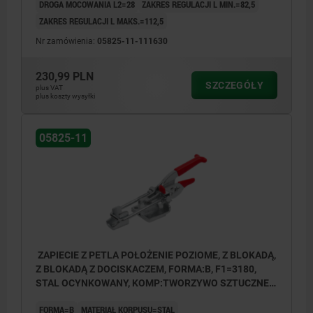
DROGA MOCOWANIA L2=28
ZAKRES REGULACJI L MIN.=82,5
ZAKRES REGULACJI L MAKS.=112,5
Nr zamówienia:
05825-11-111630
230,99 PLN
SZCZEGÓŁY
plus VAT
plus koszty wysyłki
05825-11
ZAPIECIE Z PETLA POŁOŻENIE POZIOME, Z BLOKADĄ,
Z BLOKADĄ Z DOCISKACZEM, FORMA:B, F1=3180,
STAL OCYNKOWANY, KOMP:TWORZYWO SZTUCZNE
CZERWONY OLEJOODPORNY
FORMA=B
MATERIAŁ KORPUSU=STAL