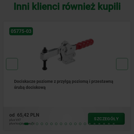
Inni klienci również kupili
05775-03
Dociskacze poziome z przylgą poziomą i przestawną
śrubą dociskową
od
65,42 PLN
SZCZEGÓŁY
plus VAT
plus koszty wysyłki