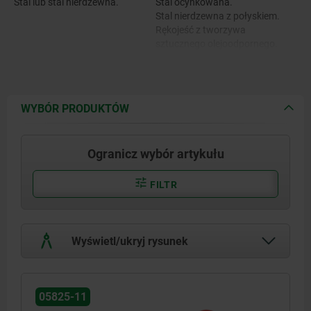
Stal lub stal nierdzewna.
Stal ocynkowana.
Stal nierdzewna z połyskiem.
Rękojeść z tworzywa
sztucznego olejoodpornego.
WYBÓR PRODUKTÓW
Ogranicz wybór artykułu
FILTR
Wyświetl/ukryj rysunek
05825-11