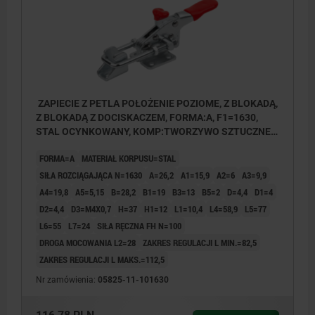
ZAPIECIE Z PETLA POŁOŻENIE POZIOME, Z BLOKADĄ,
Z BLOKADĄ Z DOCISKACZEM, FORMA:A, F1=1630,
STAL OCYNKOWANY, KOMP:TWORZYWO SZTUCZNE
CZERWONY OLEJOODPORNY
FORMA=A
MATERIAŁ KORPUSU=STAL
SIŁA ROZCIĄGAJĄCA N=1630
A=26,2
A1=15,9
A2=6
A3=9,9
A4=19,8
A5=5,15
B=28,2
B1=19
B3=13
B5=2
D=4,4
D1=4
D2=4,4
D3=M4X0,7
H=37
H1=12
L1=10,4
L4=58,9
L5=77
L6=55
L7=24
SIŁA RĘCZNA FH N=100
DROGA MOCOWANIA L2=28
ZAKRES REGULACJI L MIN.=82,5
ZAKRES REGULACJI L MAKS.=112,5
Nr zamówienia:
05825-11-101630