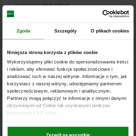
Nr zamówienia:
05569-145X040
3,14 PLN
SZCZEGÓŁY
plus VAT
plus koszty wysyłki
Zgoda
Szczegóły
O plikach cookies
05569
Niniejsza strona korzysta z plików cookie
Wykorzystujemy pliki cookie do spersonalizowania treści
i reklam, aby oferować funkcje społecznościowe i
analizować ruch w naszej witrynie. Informacje o tym, jak
korzystasz z naszej witryny, udostępniamy partnerom
społecznościowym, reklamowym i analitycznym.
Partnerzy mogą połączyć te informacje z innymi danymi
JEZYCZEK Z ELEMENTEM SEPARUJACYM,
ZAKRZYWIONA W GÓRĘ L=45, STAL OCYNKOWANY
otrzymanymi od Ciebie lub uzyskanymi podczas
korzystania z ich usług.
WERSJA 1=Z OGRANICZNIKIEM
WERSJA 2=ZAKRZYWIONA W GÓRĘ
SZEROKOŚĆ=19,5
B1=8,1
18=6
24=12
30=18
40=28
50=38
DŁLUGOŚĆ JĘZYCZKA=45
Zezwól na wszystkie