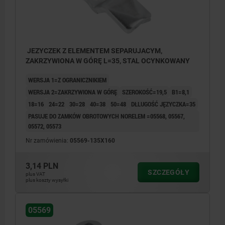
JEZYCZEK Z ELEMENTEM SEPARUJACYM,
ZAKRZYWIONA W GÓRĘ L=35, STAL OCYNKOWANY
WERSJA 1=Z OGRANICZNIKIEM
WERSJA 2=ZAKRZYWIONA W GÓRĘ
SZEROKOŚĆ=19,5
B1=8,1
18=16
24=22
30=28
40=38
50=48
DŁLUGOŚĆ JĘZYCZKA=35
PASUJE DO ZAMKÓW OBROTOWYCH NORELEM =05568, 05567,
05572, 05573
Nr zamówienia:
05569-135X160
3,14 PLN
SZCZEGÓŁY
plus VAT
plus koszty wysyłki
05569