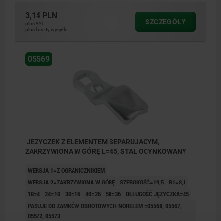
3,14 PLN
SZCZEGÓŁY
plus VAT
plus koszty wysyłki
05569
JEZYCZEK Z ELEMENTEM SEPARUJACYM,
ZAKRZYWIONA W GÓRĘ L=45, STAL OCYNKOWANY
WERSJA 1=Z OGRANICZNIKIEM
WERSJA 2=ZAKRZYWIONA W GÓRĘ
SZEROKOŚĆ=19,5
B1=8,1
18=4
24=10
30=16
40=26
50=36
DŁLUGOŚĆ JĘZYCZKA=45
PASUJE DO ZAMKÓW OBROTOWYCH NORELEM =05568, 05567,
05572, 05573