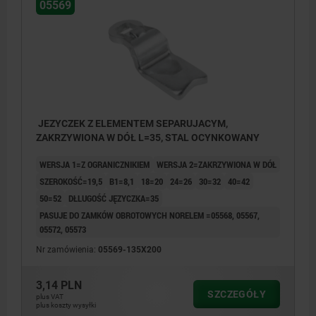
05569
JEZYCZEK Z ELEMENTEM SEPARUJACYM,
ZAKRZYWIONA W DÓŁ L=35, STAL OCYNKOWANY
WERSJA 1=Z OGRANICZNIKIEM
WERSJA 2=ZAKRZYWIONA W DÓŁ
SZEROKOŚĆ=19,5
B1=8,1
18=20
24=26
30=32
40=42
50=52
DŁLUGOŚĆ JĘZYCZKA=35
PASUJE DO ZAMKÓW OBROTOWYCH NORELEM =05568, 05567,
05572, 05573
Nr zamówienia:
05569-135X200
3,14 PLN
SZCZEGÓŁY
plus VAT
plus koszty wysyłki