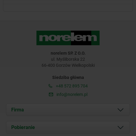
norelem SP. Z O.O.
ul. Myśliborska 22
66-400 Gorzów Wielkopolski
Siedziba główna
+48 572 895 704
info@norelem.pl
Firma
O nas
Pobieranie
Aktualności