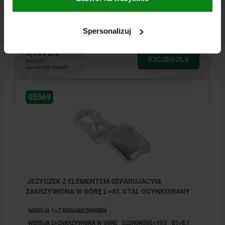
PASUJE DO ZAMKÓW OBROTOWYCH NORELEM =05568, 05567,
05572, 05573
Nr zamówienia:
05569-145X060
Spersonalizuj
3,14 PLN
SZCZEGÓŁY
plus VAT
plus koszty wysyłki
05569
JEZYCZEK Z ELEMENTEM SEPARUJACYM,
ZAKRZYWIONA W GÓRĘ L=45, STAL OCYNKOWANY
WERSJA 1=Z OGRANICZNIKIEM
WERSJA 2=ZAKRZYWIONA W GÓRĘ
SZEROKOŚĆ=19,5
B1=8,1