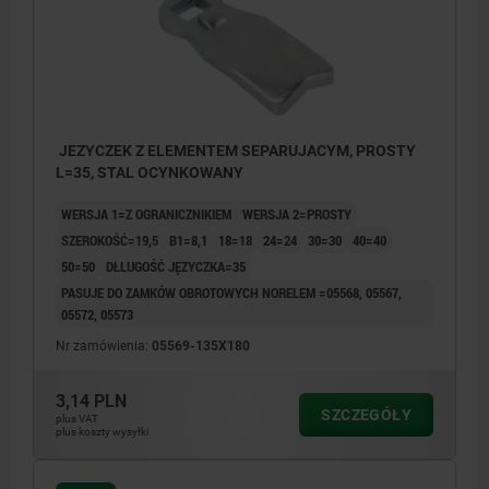
JEZYCZEK Z ELEMENTEM SEPARUJACYM, PROSTY
L=35, STAL OCYNKOWANY
WERSJA 1=Z OGRANICZNIKIEM
WERSJA 2=PROSTY
SZEROKOŚĆ=19,5
B1=8,1
18=18
24=24
30=30
40=40
50=50
DŁLUGOŚĆ JĘZYCZKA=35
PASUJE DO ZAMKÓW OBROTOWYCH NORELEM =05568, 05567,
05572, 05573
Nr zamówienia:
05569-135X180
3,14 PLN
SZCZEGÓŁY
plus VAT
plus koszty wysyłki