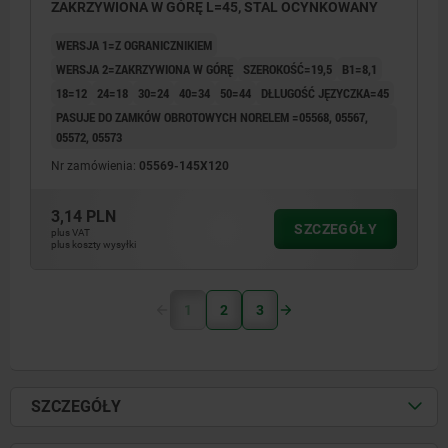
ZAKRZYWIONA W GÓRĘ L=45, STAL OCYNKOWANY
WERSJA 1=Z OGRANICZNIKIEM
WERSJA 2=ZAKRZYWIONA W GÓRĘ
SZEROKOŚĆ=19,5
B1=8,1
18=12
24=18
30=24
40=34
50=44
DŁLUGOŚĆ JĘZYCZKA=45
PASUJE DO ZAMKÓW OBROTOWYCH NORELEM =05568, 05567,
05572, 05573
Nr zamówienia:
05569-145X120
3,14 PLN
SZCZEGÓŁY
plus VAT
plus koszty wysyłki
1
2
3
SZCZEGÓŁY