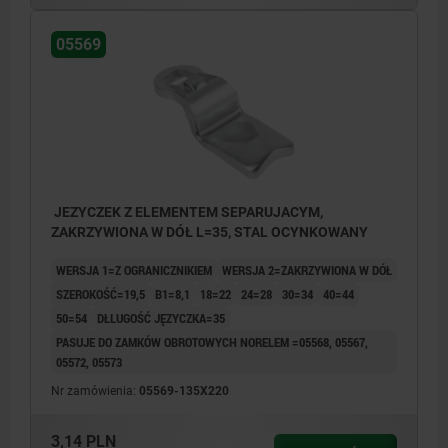
05569
JEZYCZEK Z ELEMENTEM SEPARUJACYM,
ZAKRZYWIONA W DÓŁ L=35, STAL OCYNKOWANY
WERSJA 1=Z OGRANICZNIKIEM
WERSJA 2=ZAKRZYWIONA W DÓŁ
SZEROKOŚĆ=19,5
B1=8,1
18=22
24=28
30=34
40=44
50=54
DŁLUGOŚĆ JĘZYCZKA=35
PASUJE DO ZAMKÓW OBROTOWYCH NORELEM =05568, 05567,
05572, 05573
Nr zamówienia:
05569-135X220
3,14 PLN