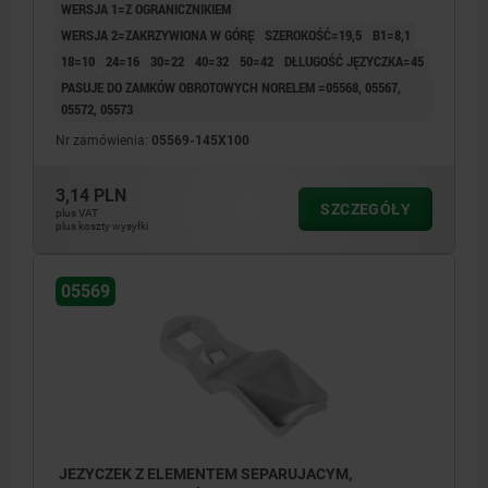
WERSJA 1=Z OGRANICZNIKIEM
WERSJA 2=ZAKRZYWIONA W GÓRĘ
SZEROKOŚĆ=19,5
B1=8,1
18=10
24=16
30=22
40=32
50=42
DŁLUGOŚĆ JĘZYCZKA=45
PASUJE DO ZAMKÓW OBROTOWYCH NORELEM =05568, 05567,
05572, 05573
Nr zamówienia:
05569-145X100
3,14 PLN
SZCZEGÓŁY
plus VAT
plus koszty wysyłki
05569
JEZYCZEK Z ELEMENTEM SEPARUJACYM,