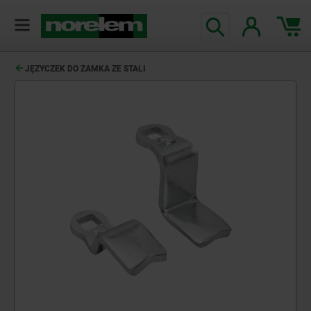
JĘZYCZEK DO ZAMKA ZE STALI