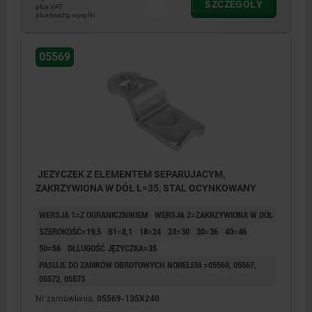
SZCZEGÓŁY
plus VAT
plus koszty wysyłki
05569
JEZYCZEK Z ELEMENTEM SEPARUJACYM,
ZAKRZYWIONA W DÓŁ L=35, STAL OCYNKOWANY
WERSJA 1=Z OGRANICZNIKIEM
WERSJA 2=ZAKRZYWIONA W DÓŁ
SZEROKOŚĆ=19,5
B1=8,1
18=24
24=30
30=36
40=46
50=56
DŁLUGOŚĆ JĘZYCZKA=35
PASUJE DO ZAMKÓW OBROTOWYCH NORELEM =05568, 05567,
05572, 05573
Nr zamówienia:
05569-135X240