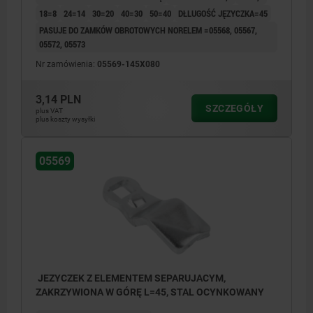
18=8
24=14
30=20
40=30
50=40
DŁLUGOŚĆ JĘZYCZKA=45
PASUJE DO ZAMKÓW OBROTOWYCH NORELEM =05568, 05567,
05572, 05573
Nr zamówienia:
05569-145X080
3,14 PLN
SZCZEGÓŁY
plus VAT
plus koszty wysyłki
05569
JEZYCZEK Z ELEMENTEM SEPARUJACYM,
ZAKRZYWIONA W GÓRĘ L=45, STAL OCYNKOWANY