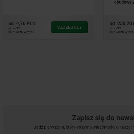
obudowy 28 mm
z klucze
od
230,28 PLN
od
163,23
SZCZEGÓŁY
plus VAT
plus VAT
plus koszty wysyłki
plus koszty wysył
Zapisz się do newsl
Bądź pierwszym, który otrzyma wiadomości o naszych