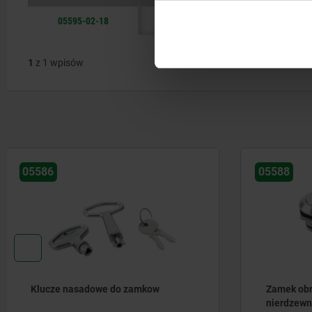
05595-02-18
czworokąt
1
z 1 wpisów
05588
05593
Zamek obrotowy z kluczem, stal
Zamek obr
nierdzewna 1.4401, średnica
nierdzewn