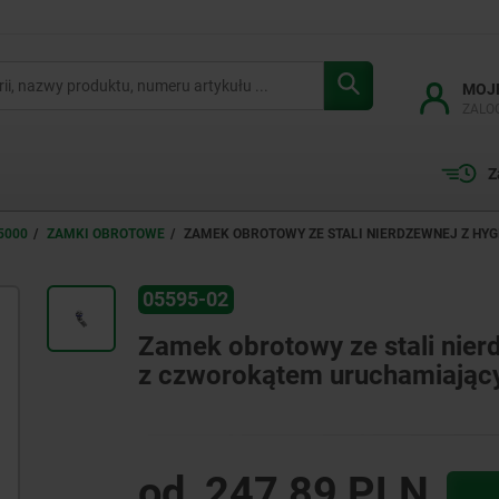
MOJ
ZALO
Z
5000
ZAMKI OBROTOWE
ZAMEK OBROTOWY ZE STALI NIERDZEWNEJ Z HY
05595-02
Zamek obrotowy ze stali nier
z czworokątem uruchamiają
od
247,89 PLN