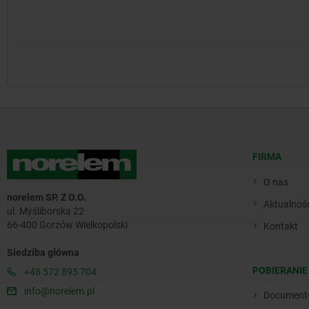
FIRMA
O nas
norelem SP. Z O.O.
Aktualnoś
ul. Myśliborska 22
66-400 Gorzów Wielkopolski
Kontakt
Siedziba główna
POBIERANIE
+48 572 895 704
info@norelem.pl
Document