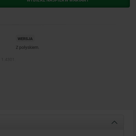
WYBIERZ NAJPIERW WARIANT
WERSJA
Z połyskiem.
: 1.4301.
A.