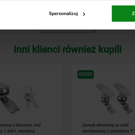
18
30
Spersonalizuj
Z
POWIĘKSZ TABELĘ
Inni klienci również kupili
05562
otowy ze stali
Zamek obrotowy kompakt
ej z uchwytem T 1.4301,
z pokrętłem, średnica obu