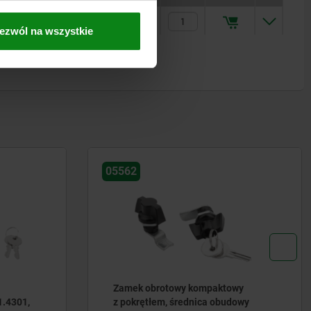
247,89 PLN
ezwól na wszystkie
05592-52
owy
Dolne części zamknięcia do zamków
dowy
ćwierćobrotowych