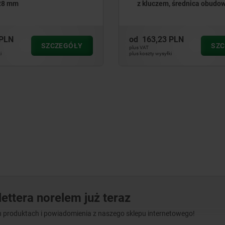
m, średnica obudowy 32 mm
22 mm
 PLN
od
43,72 PLN
SZCZEGÓŁY
SZ
plus VAT
ki
plus koszty wysyłki
ettera norelem już teraz
 produktach i powiadomienia z naszego sklepu internetowego!