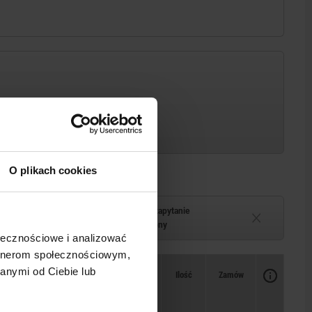
O plikach cookies
Termin dostawy na zapytanie
–2 tygodni
Chwilowo niedostępny
ołecznościowe i analizować
artnerom społecznościowym,
Dostępność
anymi od Ciebie lub
CAD
Ilość
Zamów
Cena