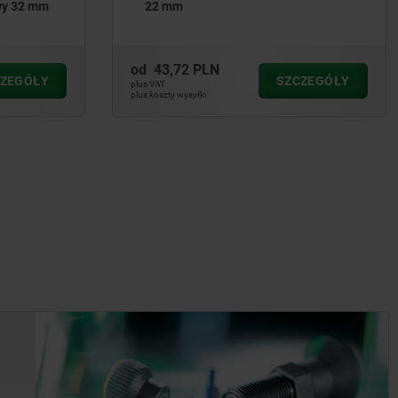
od
6,53 PLN
CZEGÓŁY
SZCZEGÓŁY
plus VAT
plus koszty wysyłki