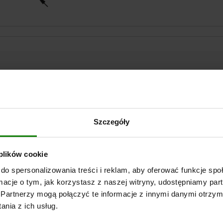
30
Szczegóły
POWIĘKSZ TABELĘ
Wysyłka od ręki
 plików cookie
razy dziennie w regularnych odstępach czasu.
Wysyłka w ciągu 1
do spersonalizowania treści i reklam, aby oferować funkcje sp
ormacje o tym, jak korzystasz z naszej witryny, udostępniamy p
Partnerzy mogą połączyć te informacje z innymi danymi otrzym
nia z ich usług.
H
D