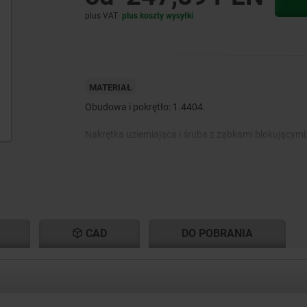
plus VAT
plus koszty wysyłki
MATERIAŁ
Obudowa i pokrętło: 1.4404.
Nakrętka uziemiająca i śruba z ząbkami blokującymi
Uszczelka: silikon, niebieska, dopuszczona przez FD
CAD
DO POBRANIA