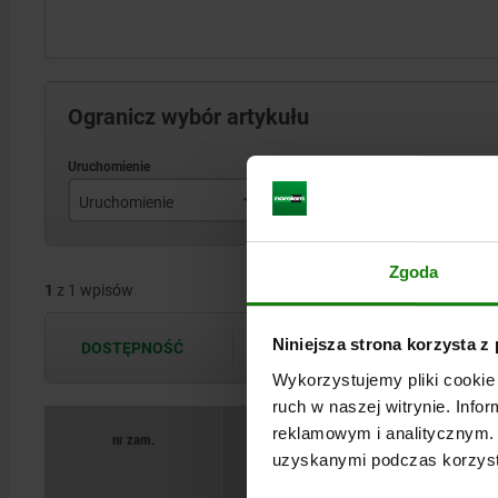
Ogranicz wybór artykułu
Uruchomienie
H
D
czworokąt
18
Zgoda
1
z 1 wpisów
Niniejsza strona korzysta z
DOSTĘPNOŚĆ
Dostępność jest aktualizowana kilka 
Wykorzystujemy pliki cookie 
ruch w naszej witrynie. Inf
reklamowym i analitycznym. 
nr zam.
uzyskanymi podczas korzysta
Uruchomienie