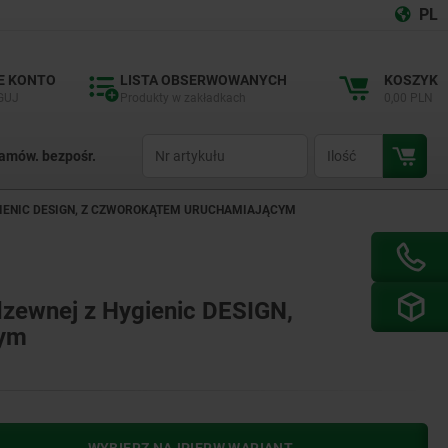
PL
E KONTO
LISTA OBSERWOWANYCH
KOSZYK
GUJ
Produkty w zakładkach
0,00 PLN
productCode
qty
amów. bezpośr.
GIENIC DESIGN, Z CZWOROKĄTEM URUCHAMIAJĄCYM
dzewnej z Hygienic DESIGN,
cym