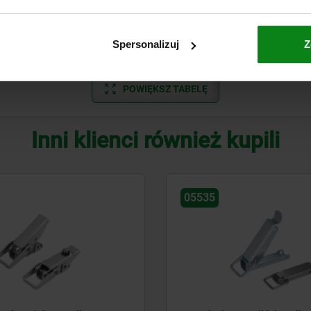
A
250
Spersonalizuj
Z
A
250
POWIĘKSZ TABELĘ
Inni klienci również kupili
05535