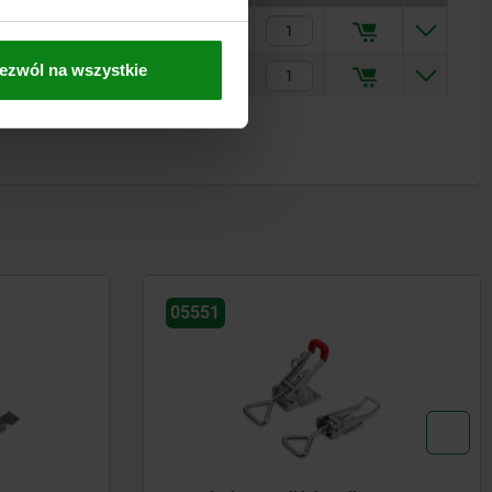
4,66 PLN
ezwól na wszystkie
13,66 PLN
05551