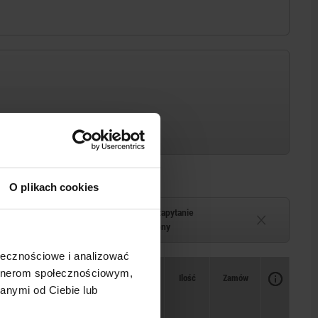
O plikach cookies
Termin dostawy na zapytanie
–2 tygodni
Chwilowo niedostępny
ołecznościowe i analizować
artnerom społecznościowym,
Dostępność
CAD
Ilość
Zamów
anymi od Ciebie lub
Cena