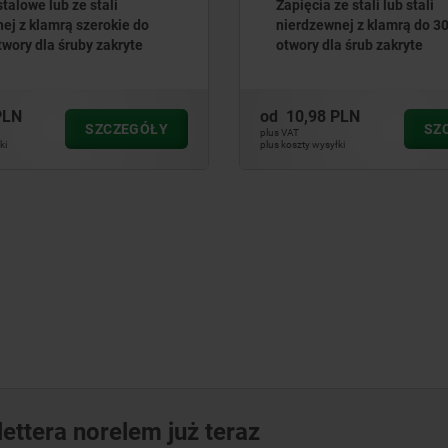
talowe lub ze stali
Zapięcia ze stali lub stali
ej z klamrą szerokie do
nierdzewnej z klamrą do 30
twory dla śruby zakryte
otwory dla śrub zakryte
PLN
od
10,98 PLN
SZCZEGÓŁY
SZ
plus VAT
ki
plus koszty wysyłki
ettera norelem już teraz