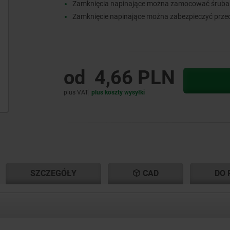
Zamknięcia napinające można zamocować śrubam
Zamknięcie napinające można zabezpieczyć prz
od
4,66 PLN
plus VAT
plus koszty wysyłki
NT
NT
SZCZEGÓŁY
CAD
DO 