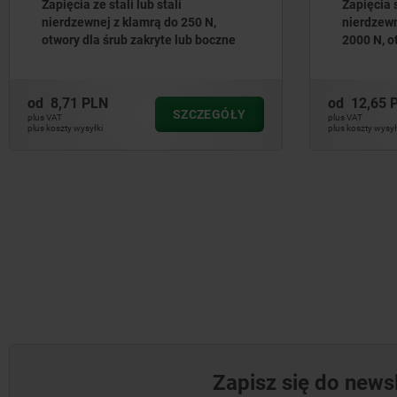
Zapięcia ze stali lub stali
Zapięcia s
nierdzewnej z klamrą do 250 N,
nierdzewn
otwory dla śrub zakryte lub boczne
2000 N, o
od
8,71 PLN
od
12,65 
SZCZEGÓŁY
plus VAT
plus VAT
plus koszty wysyłki
plus koszty wysył
Zapisz się do newsl