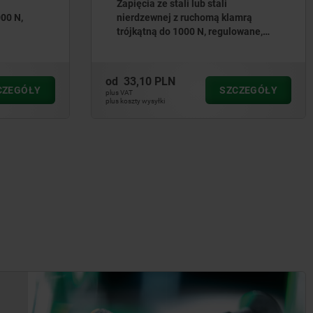
Zapięcia ze stali lub stali
00 N,
nierdzewnej z ruchomą klamrą
trójkątną do 1000 N, regulowane,
otwory dla śrub widoczne
od
33,10 PLN
CZEGÓŁY
SZCZEGÓŁY
plus VAT
plus koszty wysyłki