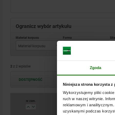
Ogranicz wybór artykułu
Materiał korpusu
Forma
S
stal
A
2
z 2 wpisów
stal nierdzewna
Zgoda
DOSTĘPNOŚĆ
Dostępność jest aktualizowana kilka 
Niniejsza strona korzysta z
Wykorzystujemy pliki cookie 
ruch w naszej witrynie. Inf
nr zam.
Materiał korpusu
reklamowym i analitycznym. 
uzyskanymi podczas korzysta