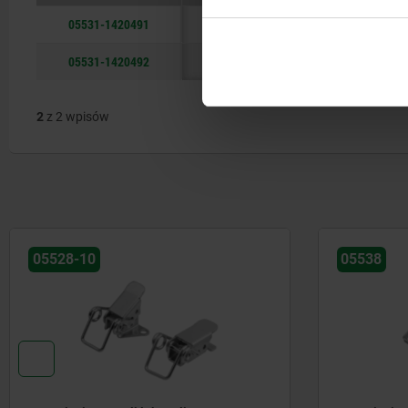
05531-1420491
stal
05531-1420492
stal nierdzewna
2
z 2 wpisów
05528-10
05538