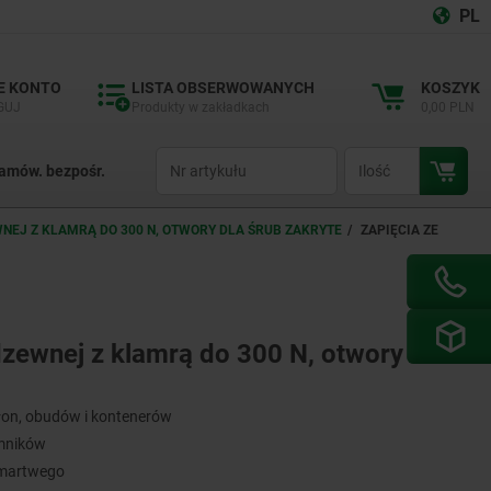
PL
E KONTO
LISTA OBSERWOWANYCH
KOSZYK
GUJ
Produkty w zakładkach
0,00 PLN
productCode
qty
amów. bezpośr.
EWNEJ Z KLAMRĄ DO 300 N, OTWORY DLA ŚRUB ZAKRYTE
ZAPIĘCIA ZE
erdzewnej z klamrą do 300 N, otwory dla
łon, obudów i kontenerów
emników
 martwego