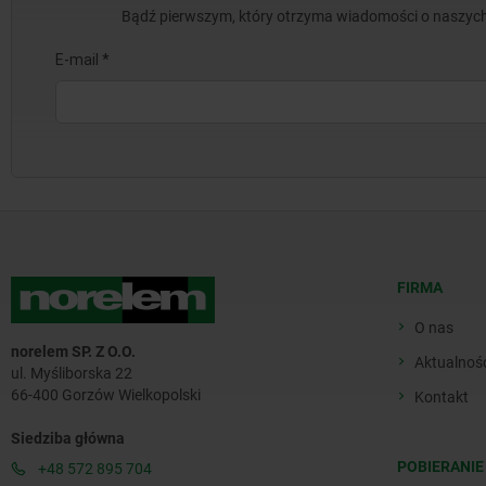
Bądź pierwszym, który otrzyma wiadomości o naszych
FIRMA
O nas
norelem SP. Z O.O.
Aktualnoś
ul. Myśliborska 22
66-400 Gorzów Wielkopolski
Kontakt
Siedziba główna
POBIERANIE
+48 572 895 704