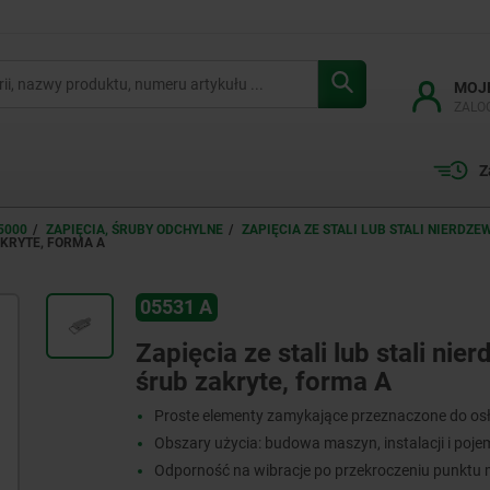
MOJ
ZALO
Z
5000
ZAPIĘCIA, ŚRUBY ODCHYLNE
ZAPIĘCIA ZE STALI LUB STALI NIERDZ
AKRYTE, FORMA A
05531 A
Zapięcia ze stali lub stali ni
śrub zakryte, forma A
Proste elementy zamykające przeznaczone do os
Obszary użycia: budowa maszyn, instalacji i poj
Odporność na wibracje po przekroczeniu punktu