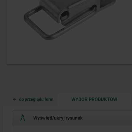
CURRE
CURRE
WYBÓR PRODUKTÓW
do przeglądu form
TAB:
TAB:
Wyświetl/ukryj rysunek