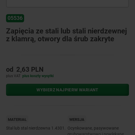
05536
Zapięcia ze stali lub stali nierdzewnej
z klamrą, otwory dla śrub zakryte
od
2,63 PLN
plus VAT
plus koszty wysyłki
WYBIERZ NAJPIERW WARIANT
MATERIAŁ
WERSJA
Stal lub stal nierdzewna 1.4301.
Ocynkowane, pasywowane
grubowarstwowo i powlekane