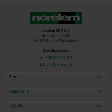
norelem SP. Z O.O.
ul. Myśliborska 22
66-400 Gorzów Wielkopolski
Siedziba główna
+48 572 895 704
info@norelem.pl
Firma
O nas
Pobieranie
Aktualności
Documents
SERWIS
Kontakt