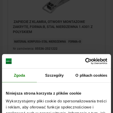
ZAPIECIE Z KLAMRA, OTWORY MONTAZOWE
ZAKRYTE, FORMA:B, STAL NIERDZEWNA 1.4301 Z
POLYSKIEM
MATERIAŁ KORPUSU=STAL NIERDZEWNA
FORMA=B
Nr zamówienia:
05536-2521222
44,13 PLN
SZCZEGÓŁY
plus VAT
plus koszty wysyłki
Zgoda
Szczegóły
O plikach cookies
FORMY
Niniejsza strona korzysta z plików cookie
Wykorzystujemy pliki cookie do spersonalizowania treści
SZCZEGÓŁY
i reklam, aby oferować funkcje społecznościowe i