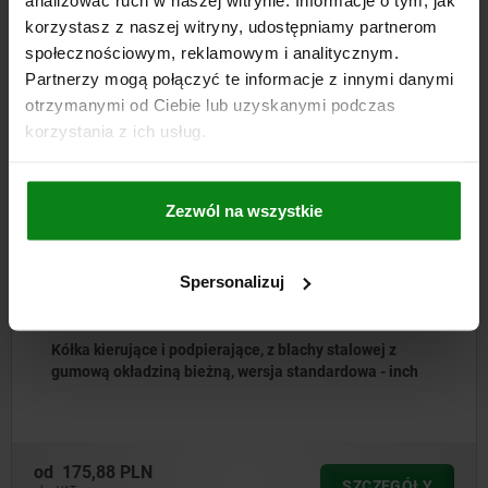
analizować ruch w naszej witrynie. Informacje o tym, jak
DO POBRANIA
korzystasz z naszej witryny, udostępniamy partnerom
społecznościowym, reklamowym i analitycznym.
Inni klienci również kupili
Partnerzy mogą połączyć te informacje z innymi danymi
otrzymanymi od Ciebie lub uzyskanymi podczas
korzystania z ich usług.
NOWOŚĆ
95017 inch
Zezwól na wszystkie
Spersonalizuj
Kółka kierujące i podpierające, z blachy stalowej z
gumową okładziną bieżną, wersja standardowa - inch
od
175,88 PLN
SZCZEGÓŁY