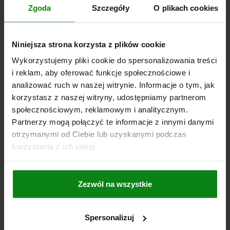
SZCZEGÓŁY
plus VAT
Zgoda
Szczegóły
O plikach cookies
plus koszty wysyłki
06267
Niniejsza strona korzysta z plików cookie
Wykorzystujemy pliki cookie do spersonalizowania treści
i reklam, aby oferować funkcje społecznościowe i
analizować ruch w naszej witrynie. Informacje o tym, jak
korzystasz z naszej witryny, udostępniamy partnerom
społecznościowym, reklamowym i analitycznym.
Partnerzy mogą połączyć te informacje z innymi danymi
KOLKO RADELKOWANE RO.3, D1=63 D=M12, ,
otrzymanymi od Ciebie lub uzyskanymi podczas
FORMA:D, TERMOPLAST CIEMNOSZARY RAL7021,
korzystania z ich usług.
KOMP:STAL NIERDZEWNA
GWINT=M12
ŚREDNICA ZEWNĘTRZNA=63
WYSOKOŚĆ=40
FORMA=D
ROZMIAR=3
D2=22
H1=17
Zezwól na wszystkie
GŁĘBOKOŚĆ GWINTU=18
Nr zamówienia:
06267-1312
Spersonalizuj