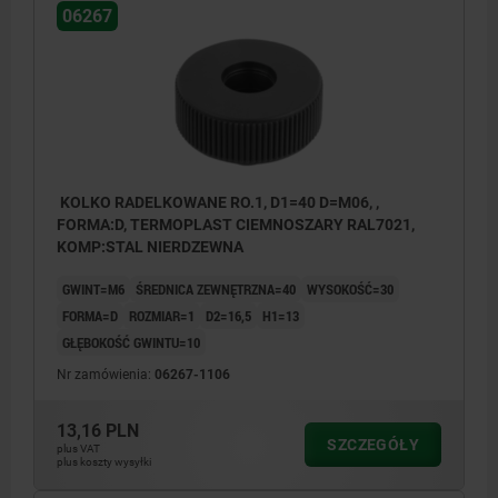
06267
Forma L: gwintem zewnętrznym
KOLKO RADELKOWANE RO.1, D1=40 D=M06, ,
FORMA:D, TERMOPLAST CIEMNOSZARY RAL7021,
KOMP:STAL NIERDZEWNA
GWINT=M6
ŚREDNICA ZEWNĘTRZNA=40
WYSOKOŚĆ=30
FORMA=D
ROZMIAR=1
D2=16,5
H1=13
GŁĘBOKOŚĆ GWINTU=10
Nr zamówienia:
06267-1106
13,16 PLN
SZCZEGÓŁY
plus VAT
plus koszty wysyłki