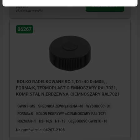
23,32 PLN
SZCZEGÓŁY
plus VAT
plus koszty wysyłki
06267
KOLKO RADELKOWANE RO.1, D1=40 D=M05, ,
FORMA:K, TERMOPLAST CIEMNOSZARY RAL7021,
KOMP:STAL NIERDZEWNA, CIEMNOSZARY RAL7021
GWINT=M5
ŚREDNICA ZEWNĘTRZNA=40
WYSOKOŚĆ=31
FORMA=K
KOLOR POKRYWY =CIEMNOSZARY RAL 7021
ROZMIAR=1
D2=16,5
H1=13
GŁĘBOKOŚĆ GWINTU=10
Nr zamówienia:
06267-2105