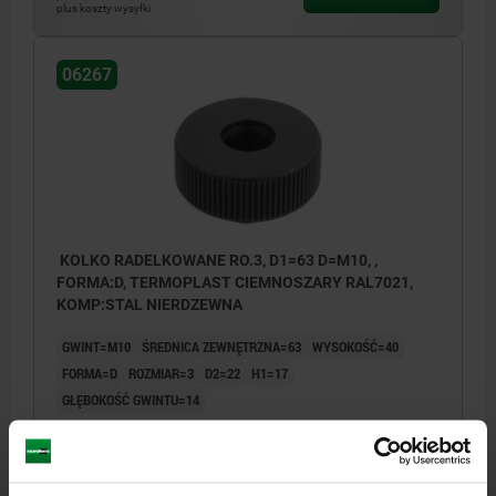
plus koszty wysyłki
06267
KOLKO RADELKOWANE RO.3, D1=63 D=M10, ,
FORMA:D, TERMOPLAST CIEMNOSZARY RAL7021,
KOMP:STAL NIERDZEWNA
GWINT=M10
ŚREDNICA ZEWNĘTRZNA=63
WYSOKOŚĆ=40
FORMA=D
ROZMIAR=3
D2=22
H1=17
GŁĘBOKOŚĆ GWINTU=14
Nr zamówienia:
06267-1310
21,30 PLN