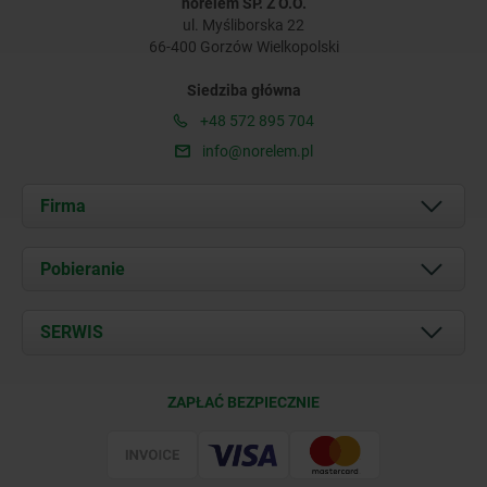
norelem SP. Z O.O.
ul. Myśliborska 22
66-400 Gorzów Wielkopolski
Siedziba główna
+48 572 895 704
info@norelem.pl
Firma
O nas
Pobieranie
Aktualności
Documents
SERWIS
Kontakt
Warunki dostawy
ZAPŁAĆ BEZPIECZNIE
Certyfikacja