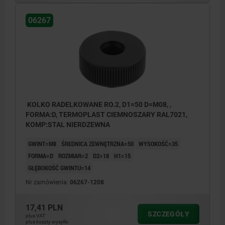
06267
KOLKO RADELKOWANE RO.2, D1=50 D=M08, ,
FORMA:D, TERMOPLAST CIEMNOSZARY RAL7021,
KOMP:STAL NIERDZEWNA
GWINT=M8
ŚREDNICA ZEWNĘTRZNA=50
WYSOKOŚĆ=35
FORMA=D
ROZMIAR=2
D2=18
H1=15
GŁĘBOKOŚĆ GWINTU=14
Nr zamówienia:
06267-1208
17,41 PLN
SZCZEGÓŁY
plus VAT
plus koszty wysyłki