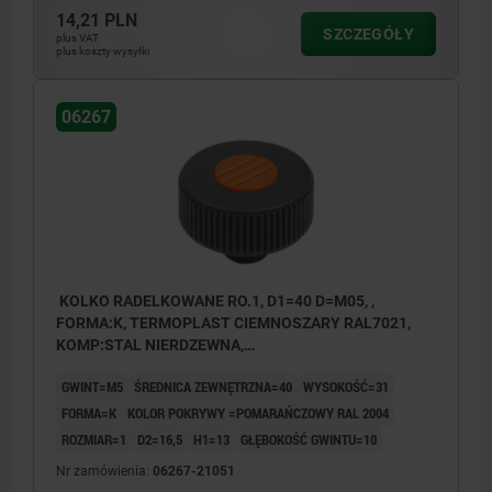
14,21 PLN
SZCZEGÓŁY
plus VAT
plus koszty wysyłki
06267
KOLKO RADELKOWANE RO.1, D1=40 D=M05, ,
FORMA:K, TERMOPLAST CIEMNOSZARY RAL7021,
KOMP:STAL NIERDZEWNA,
POKRYWY:POMARAŃCZOWY RAL 20
GWINT=M5
ŚREDNICA ZEWNĘTRZNA=40
WYSOKOŚĆ=31
FORMA=K
KOLOR POKRYWY =POMARAŃCZOWY RAL 2004
ROZMIAR=1
D2=16,5
H1=13
GŁĘBOKOŚĆ GWINTU=10
Nr zamówienia:
06267-21051