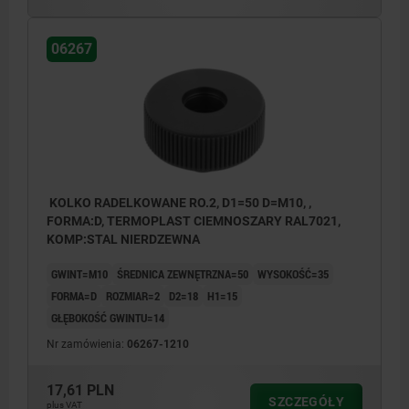
06267
KOLKO RADELKOWANE RO.2, D1=50 D=M10, ,
FORMA:D, TERMOPLAST CIEMNOSZARY RAL7021,
KOMP:STAL NIERDZEWNA
GWINT=M10
ŚREDNICA ZEWNĘTRZNA=50
WYSOKOŚĆ=35
FORMA=D
ROZMIAR=2
D2=18
H1=15
GŁĘBOKOŚĆ GWINTU=14
Nr zamówienia:
06267-1210
17,61 PLN
SZCZEGÓŁY
plus VAT