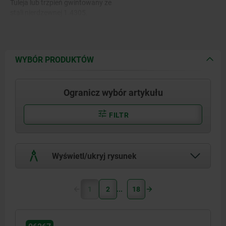
Tuleja lub trzpień gwintowany ze
stali nierdzewnej 1.4305.
WYBÓR PRODUKTÓW
Ogranicz wybór artykułu
FILTR
Wyświetl/ukryj rysunek
1
2
18