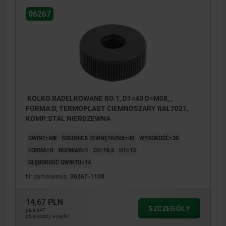
06267
KOLKO RADELKOWANE RO.1, D1=40 D=M08, ,
FORMA:D, TERMOPLAST CIEMNOSZARY RAL7021,
KOMP:STAL NIERDZEWNA
GWINT=M8
ŚREDNICA ZEWNĘTRZNA=40
WYSOKOŚĆ=30
FORMA=D
ROZMIAR=1
D2=16,5
H1=13
GŁĘBOKOŚĆ GWINTU=14
Nr zamówienia:
06267-1108
14,67 PLN
SZCZEGÓŁY
plus VAT
plus koszty wysyłki