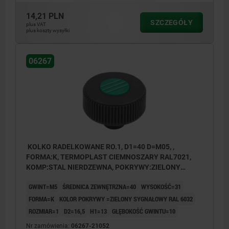
14,21 PLN
SZCZEGÓŁY
plus VAT
plus koszty wysyłki
06267
KOLKO RADELKOWANE RO.1, D1=40 D=M05, ,
FORMA:K, TERMOPLAST CIEMNOSZARY RAL7021,
KOMP:STAL NIERDZEWNA, POKRYWY:ZIELONY
RAL6032
GWINT=M5
ŚREDNICA ZEWNĘTRZNA=40
WYSOKOŚĆ=31
FORMA=K
KOLOR POKRYWY =ZIELONY SYGNAŁOWY RAL 6032
ROZMIAR=1
D2=16,5
H1=13
GŁĘBOKOŚĆ GWINTU=10
Nr zamówienia:
06267-21052