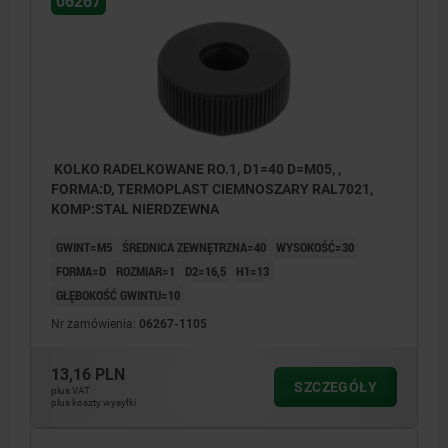
06267
KOLKO RADELKOWANE RO.1, D1=40 D=M05, ,
FORMA:D, TERMOPLAST CIEMNOSZARY RAL7021,
KOMP:STAL NIERDZEWNA
GWINT=M5
ŚREDNICA ZEWNĘTRZNA=40
WYSOKOŚĆ=30
FORMA=D
ROZMIAR=1
D2=16,5
H1=13
GŁĘBOKOŚĆ GWINTU=10
Nr zamówienia:
06267-1105
13,16 PLN
SZCZEGÓŁY
plus VAT
Forma D: tuleją gwintowaną, bez pokrywy
plus koszty wysyłki
Forma K: tuleją gwintowaną, z pokrywą