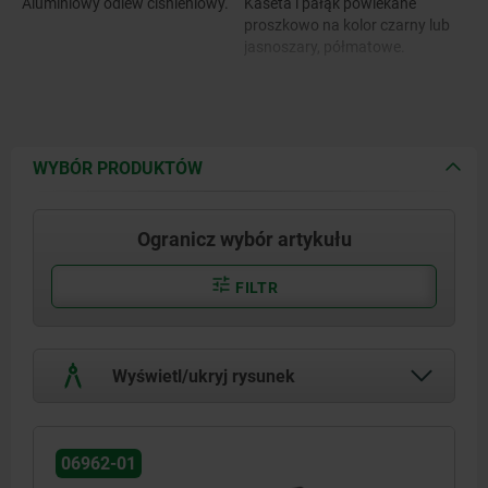
Aluminiowy odlew ciśnieniowy.
Kaseta i pałąk powlekane
proszkowo na kolor czarny lub
jasnoszary, półmatowe.
WYBÓR PRODUKTÓW
Ogranicz wybór artykułu
FILTR
Wyświetl/ukryj rysunek
06962-01