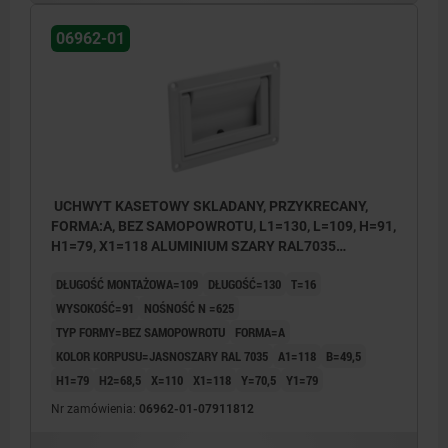
06962-01
UCHWYT KASETOWY SKLADANY, PRZYKRECANY,
FORMA:A, BEZ SAMOPOWROTU, L1=130, L=109, H=91,
H1=79, X1=118 ALUMINIUM SZARY RAL7035
POWLEKANY PROSZKOWO
DŁUGOŚĆ MONTAŻOWA=109
DŁUGOŚĆ=130
T=16
WYSOKOŚĆ=91
NOŚNOŚĆ N =625
TYP FORMY=BEZ SAMOPOWROTU
FORMA=A
KOLOR KORPUSU=JASNOSZARY RAL 7035
A1=118
B=49,5
H1=79
H2=68,5
X=110
X1=118
Y=70,5
Y1=79
Nr zamówienia:
06962-01-07911812