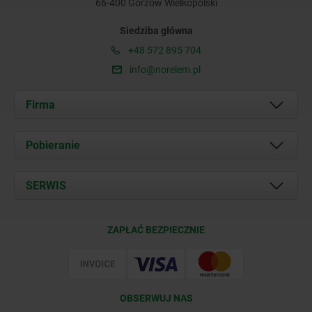
66-400 Gorzów Wielkopolski
Siedziba główna
+48 572 895 704
info@norelem.pl
Firma
O nas
Pobieranie
Aktualności
Documents
SERWIS
Kontakt
Warunki dostawy
ZAPŁAĆ BEZPIECZNIE
Certyfikacja
OBSERWUJ NAS