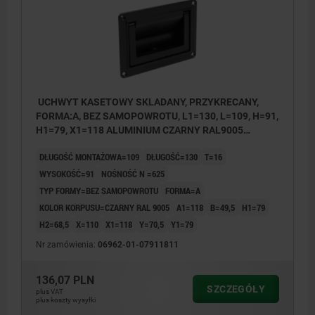
UCHWYT KASETOWY SKLADANY, PRZYKRECANY,
FORMA:A, BEZ SAMOPOWROTU, L1=130, L=109, H=91,
H1=79, X1=118 ALUMINIUM CZARNY RAL9005
POWLEKANY PROSZKOWO
DŁUGOŚĆ MONTAŻOWA=109
DŁUGOŚĆ=130
T=16
WYSOKOŚĆ=91
NOŚNOŚĆ N =625
TYP FORMY=BEZ SAMOPOWROTU
FORMA=A
KOLOR KORPUSU=CZARNY RAL 9005
A1=118
B=49,5
H1=79
H2=68,5
X=110
X1=118
Y=70,5
Y1=79
Nr zamówienia:
06962-01-07911811
136,07 PLN
SZCZEGÓŁY
plus VAT
plus koszty wysyłki
1) dla śrub z łbem stożkowym płaskim M4
1) dla 