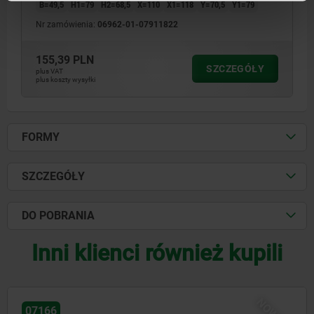
B=49,5
H1=79
H2=68,5
X=110
X1=118
Y=70,5
Y1=79
Nr zamówienia:
06962-01-07911822
155,39 PLN
SZCZEGÓŁY
plus VAT
plus koszty wysyłki
FORMY
SZCZEGÓŁY
DO POBRANIA
Inni klienci również kupili
07166