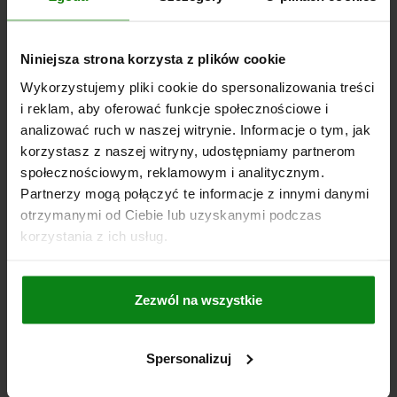
155,39 PLN
SZCZEGÓŁY
Niniejsza strona korzysta z plików cookie
plus VAT
plus koszty wysyłki
Wykorzystujemy pliki cookie do spersonalizowania treści
i reklam, aby oferować funkcje społecznościowe i
06962-01
analizować ruch w naszej witrynie. Informacje o tym, jak
korzystasz z naszej witryny, udostępniamy partnerom
społecznościowym, reklamowym i analitycznym.
Partnerzy mogą połączyć te informacje z innymi danymi
otrzymanymi od Ciebie lub uzyskanymi podczas
korzystania z ich usług.
UCHWYT KASETOWY SKLADANY, PRZYKRECANY,
FORMA:B, Z ODBICIEM, L1=130, L=109, H=91, H1=79,
Zezwól na wszystkie
X1=118 ALUMINIUM SZARY RAL7035 POWLEKANY
PROSZKOWO
DŁUGOŚĆ MONTAŻOWA=109
DŁUGOŚĆ=130
T=16
Spersonalizuj
WYSOKOŚĆ=91
NOŚNOŚĆ N =625
TYP FORMY=Z ODBICIEM
FORMA=B
KOLOR KORPUSU=JASNOSZARY RAL 7035
A1=118