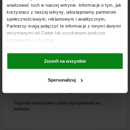
analizować ruch w naszej witrynie. Informacje o tym, jak
korzystasz z naszej witryny, udostępniamy partnerom
DO POBRANIA
społecznościowym, reklamowym i analitycznym.
Partnerzy mogą połączyć te informacje z innymi danymi
Inni klienci również kupili
otrzymanymi od Ciebie lub uzyskanymi podczas
korzystania z ich usług.
NOWOŚĆ
03415
Zezwól na wszystkie
Spersonalizuj
Trzpienie montażowe o dużej wytrzymałości na
ścinanie