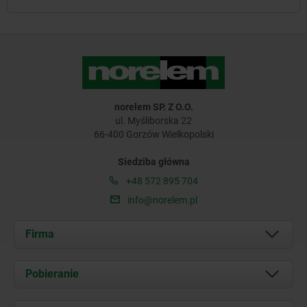
norelem SP. Z O.O.
ul. Myśliborska 22
66-400 Gorzów Wielkopolski
Siedziba główna
+48 572 895 704
info@norelem.pl
Firma
O nas
Pobieranie
Aktualności