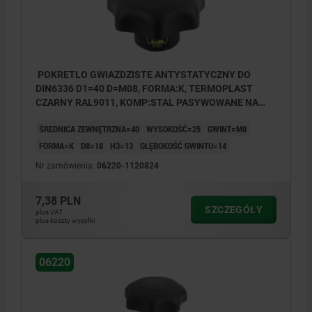
POKRETLO GWIAZDZISTE ANTYSTATYCZNY DO
DIN6336 D1=40 D=M08, FORMA:K, TERMOPLAST
CZARNY RAL9011, KOMP:STAL PASYWOWANE NA
NIEBIESKO
ŚREDNICA ZEWNĘTRZNA=40
WYSOKOŚĆ=25
GWINT=M8
FORMA=K
D8=18
H3=13
GŁĘBOKOŚĆ GWINTU=14
Nr zamówienia:
06220-1120824
7,38 PLN
SZCZEGÓŁY
plus VAT
plus koszty wysyłki
06220
Forma K: tuleja gwintowana, z pokrywą
Forma L: gwint zewnętrzny