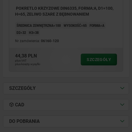
POKRETLO KRZYZOWE DIN6335, FORMA:A, D1=100,
H=65, ZELIWO SZARE Z BĘBNOWANIEM
ŚREDNICA ZEWNĘTRZNA=100
WYSOKOŚĆ=65
FORMA=A
D2=32
H3=38
Nr zamówienia:
06160-120
44,38 PLN
SZCZEGÓŁY
plus VAT
plus koszty wysyłki
SZCZEGÓŁY
CAD
DO POBRANIA