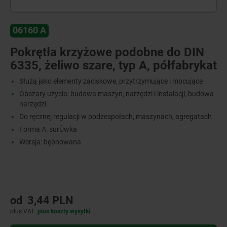
06160 A
Pokrętła krzyżowe podobne do DIN
6335, żeliwo szare, typ A, półfabrykat
Służą jako elementy zaciskowe, przytrzymujące i mocujące
Obszary użycia: budowa maszyn, narzędzi i instalacji, budowa
narzędzi
Do ręcznej regulacji w podzespołach, maszynach, agregatach
Forma A: surÛwka
Wersja: bębnowana
od
3,44 PLN
plus VAT
plus koszty wysyłki