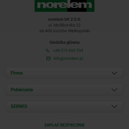
norelem SP. Z O.O.
ul. Myśliborska 22
66-400 Gorzów Wielkopolski
Siedziba główna
+48 572 895 704
info@norelem.pl
Firma
O nas
Pobieranie
Aktualności
Documents
SERWIS
Kontakt
Warunki dostawy
ZAPŁAĆ BEZPIECZNIE