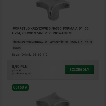
POKRETLO KRZYZOWE DIN6335, FORMA:A, D1=50,
H=34, ZELIWO SZARE Z BĘBNOWANIEM
ŚREDNICA ZEWNĘTRZNA=50
WYSOKOŚĆ=34
FORMA=A
D2=18
H3=20
Nr zamówienia:
06160-110
8,90 PLN
SZCZEGÓŁY
plus VAT
plus koszty wysyłki
06160 A