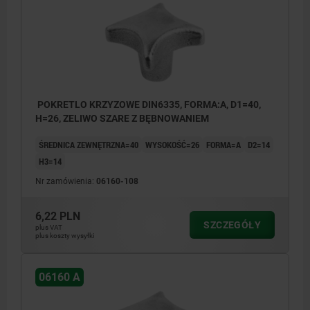
POKRETLO KRZYZOWE DIN6335, FORMA:A, D1=40,
H=26, ZELIWO SZARE Z BĘBNOWANIEM
ŚREDNICA ZEWNĘTRZNA=40
WYSOKOŚĆ=26
FORMA=A
D2=14
H3=14
Nr zamówienia:
06160-108
6,22 PLN
SZCZEGÓŁY
plus VAT
plus koszty wysyłki
06160 A