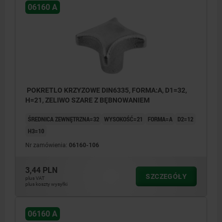
06160 A
POKRETLO KRZYZOWE DIN6335, FORMA:A, D1=32,
H=21, ZELIWO SZARE Z BĘBNOWANIEM
ŚREDNICA ZEWNĘTRZNA=32
WYSOKOŚĆ=21
FORMA=A
D2=12
H3=10
Nr zamówienia:
06160-106
3,44 PLN
SZCZEGÓŁY
plus VAT
plus koszty wysyłki
06160 A