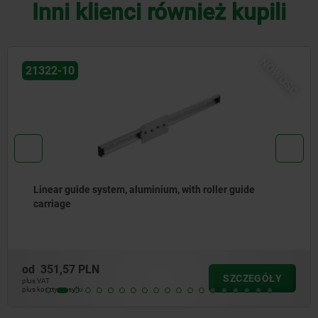
Inni klienci również kupili
NOWOŚĆ
06253
 guide
Pokrętła gwiaździste pięcioramienne z t
sztucznego z pokrywą, wkładka gwintowana
stali nierdzewnej
od
10,02 PLN
SZCZEGÓŁY
plus VAT
plus koszty wysyłki