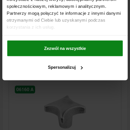
społecznościowym, reklamowym i analitycznym.
Partnerzy mogą połączyć te informacje z innymi danymi
POKRETLO KRZYZOWE DIN6335, FORMA:A, D1=80,
otrzymanymi od Ciebie lub uzyskanymi podczas
H=52, ZELIWO SZARE Z BĘBNOWANIEM
korzystania z ich usług.
ŚREDNICA ZEWNĘTRZNA=80
WYSOKOŚĆ=52
FORMA=A
D2=25
H3=30
Zezwól na wszystkie
Nr zamówienia:
06160-116
22,82 PLN
Spersonalizuj
SZCZEGÓŁY
plus VAT
plus koszty wysyłki
06160 A