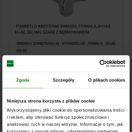
POKRETLO KRZYZOWE DIN6335, FORMA:A, D1=63,
H=42, ZELIWO SZARE Z BĘBNOWANIEM
ŚREDNICA ZEWNĘTRZNA=63
WYSOKOŚĆ=42
FORMA=A
D2=20
H3=25
Nr zamówienia:
06160-112
12,50 PLN
SZCZEGÓŁY
plus VAT
Zgoda
Szczegóły
O plikach cookies
plus koszty wysyłki
06160 A
Niniejsza strona korzysta z plików cookie
Wykorzystujemy pliki cookie do spersonalizowania treści
i reklam, aby oferować funkcje społecznościowe i
analizować ruch w naszej witrynie. Informacje o tym, jak
korzystasz z naszej witryny, udostępniamy partnerom