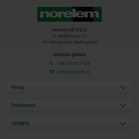
norelem SP. Z O.O.
ul. Myśliborska 22
66-400 Gorzów Wielkopolski
Siedziba główna
+48 572 895 704
info@norelem.pl
Firma
O nas
Pobieranie
Aktualności
Documents
SERWIS
Kontakt