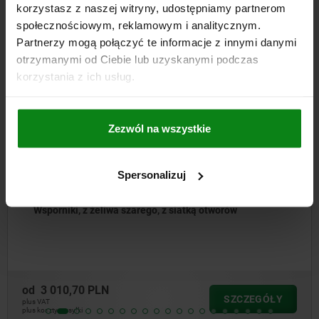
korzystasz z naszej witryny, udostępniamy partnerom
Inni klienci również kupili
społecznościowym, reklamowym i analitycznym.
Partnerzy mogą połączyć te informacje z innymi danymi
otrzymanymi od Ciebie lub uzyskanymi podczas
korzystania z ich usług.
01247-06
Zezwól na wszystkie
Spersonalizuj
z żeliwa szarego, z siatką otworów
Podpory d
długa
 PLN
od
842,03
SZCZEGÓŁY
plus VAT
plus koszty wysyłk