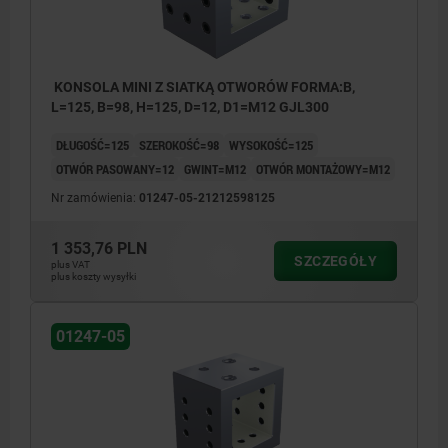
KONSOLA MINI Z SIATKĄ OTWORÓW FORMA:B,
L=125, B=98, H=125, D=12, D1=M12 GJL300
DŁUGOŚĆ=125
SZEROKOŚĆ=98
WYSOKOŚĆ=125
OTWÓR PASOWANY=12
GWINT=M12
OTWÓR MONTAŻOWY=M12
Nr zamówienia:
01247-05-21212598125
1 353,76 PLN
SZCZEGÓŁY
plus VAT
plus koszty wysyłki
01247-05
1) Otwór gwintowany
2) Otwór na śrubę pasowaną
3) Otwór przelotowy dla śruby z łbem