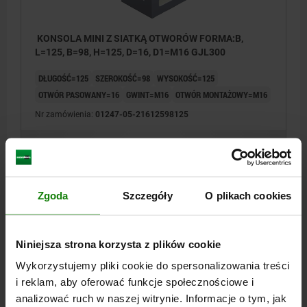
walcowym DIN 912
KONSOLA MINI Z SIATKĄ OTWORÓW FORMA:B,
L=125, B=98, H=125, D=16, D1=M16 GJL300
DŁUGOŚĆ=125
SZEROKOŚĆ=98
WYSOKOŚĆ=125
OTWÓR PASOWANY=16
GWINT=M16
OTWÓR MONTAŻOWY=M16
Nr zamówienia:
01247-05-21612598125
1 353,76 PLN
SZCZEGÓŁY
plus VAT
plus koszty wysyłki
Zgoda
Szczegóły
O plikach cookies
SZCZEGÓŁY
Niniejsza strona korzysta z plików cookie
CAD
Wykorzystujemy pliki cookie do spersonalizowania treści
i reklam, aby oferować funkcje społecznościowe i
analizować ruch w naszej witrynie. Informacje o tym, jak
DO POBRANIA