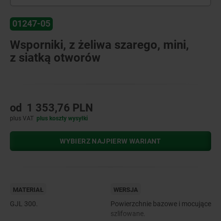
01247-05
Wsporniki, z żeliwa szarego, mini,
z siatką otworów
od
1 353,76 PLN
plus VAT
plus koszty wysyłki
WYBIERZ NAJPIERW WARIANT
MATERIAŁ
WERSJA
GJL 300.
Powierzchnie bazowe i mocujące
szlifowane.