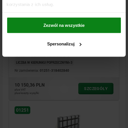
korzystania z ich usług.
PLYTA BAZOWA PIONOWA Z ROWKIEM TEOWYM,
JEDNOSTRONNY, FORMA:C L=400, B=300, H=400,
H1=30, BN=18, GJL300
Zezwól na wszystkie
DŁUGOŚĆ=400
SZEROKOŚĆ=300
WYSOKOŚĆ=400
WYSOKOŚĆ=30
L2=320
B2=90
B3=160
H1=30
H2=50
Spersonalizuj
L8=60
L9=100
SZEROKOŚĆ ROWKA=18
LICZBA W KIERUNKU WZDŁUŻNYM=3
LICZBA W KIERUNKU POPRZECZNYM=3
Nr zamówienia:
01251-318402840
10 150,36 PLN
SZCZEGÓŁY
plus VAT
plus koszty wysyłki
01251