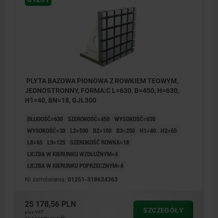
PLYTA BAZOWA PIONOWA Z ROWKIEM TEOWYM,
JEDNOSTRONNY, FORMA:C L=630, B=450, H=630,
H1=40, BN=18, GJL300
DŁUGOŚĆ=630
SZEROKOŚĆ=450
WYSOKOŚĆ=630
WYSOKOŚĆ=30
L2=500
B2=100
B3=250
H1=40
H2=65
L8=65
L9=125
SZEROKOŚĆ ROWKA=18
LICZBA W KIERUNKU WZDŁUŻNYM=4
LICZBA W KIERUNKU POPRZECZNYM=4
Nr zamówienia:
01251-318634363
25 178,56 PLN
SZCZEGÓŁY
plus VAT
plus koszty wysyłki