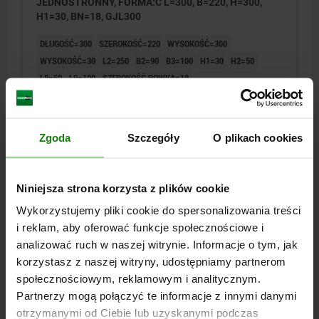
JEDNOSTRONNY, FORMA:C L=300, B=220, H=300,
H1=30, BN=18, GJL300
DŁUGOŚĆ=300
SZEROKOŚĆ=220
WYSOKOŚĆ=300
WYSOKOŚĆ=30
L2=250
B2=90
B3=100
H1=30
H2=50
L8=60
L9=100
SZEROKOŚĆ ROWKA=18
LICZBA W KIERUNKU WZDŁUŻNYM=2
LICZBA W KIERUNKU POPRZECZNYM=2
Nr zamówienia:
01251-318302230
Zgoda
Szczegóły
O plikach cookies
5 910,08 PLN
SZCZEGÓŁY
plus VAT
Niniejsza strona korzysta z plików cookie
plus koszty wysyłki
Wykorzystujemy pliki cookie do spersonalizowania treści
i reklam, aby oferować funkcje społecznościowe i
01251
analizować ruch w naszej witrynie. Informacje o tym, jak
korzystasz z naszej witryny, udostępniamy partnerom
społecznościowym, reklamowym i analitycznym.
Partnerzy mogą połączyć te informacje z innymi danymi
otrzymanymi od Ciebie lub uzyskanymi podczas