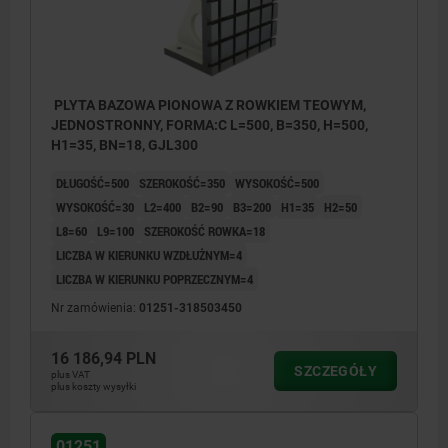
PLYTA BAZOWA PIONOWA Z ROWKIEM TEOWYM,
JEDNOSTRONNY, FORMA:C L=500, B=350, H=500,
H1=35, BN=18, GJL300
DŁUGOŚĆ=500
SZEROKOŚĆ=350
WYSOKOŚĆ=500
WYSOKOŚĆ=30
L2=400
B2=90
B3=200
H1=35
H2=50
L8=60
L9=100
SZEROKOŚĆ ROWKA=18
LICZBA W KIERUNKU WZDŁUŻNYM=4
LICZBA W KIERUNKU POPRZECZNYM=4
Nr zamówienia:
01251-318503450
16 186,94 PLN
SZCZEGÓŁY
plus VAT
plus koszty wysyłki
01251