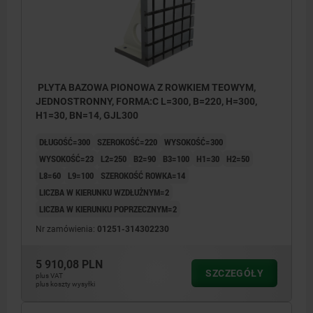
PLYTA BAZOWA PIONOWA Z ROWKIEM TEOWYM,
JEDNOSTRONNY, FORMA:C L=300, B=220, H=300,
H1=30, BN=14, GJL300
DŁUGOŚĆ=300
SZEROKOŚĆ=220
WYSOKOŚĆ=300
WYSOKOŚĆ=23
L2=250
B2=90
B3=100
H1=30
H2=50
L8=60
L9=100
SZEROKOŚĆ ROWKA=14
LICZBA W KIERUNKU WZDŁUŻNYM=2
LICZBA W KIERUNKU POPRZECZNYM=2
Nr zamówienia:
01251-314302230
5 910,08 PLN
SZCZEGÓŁY
plus VAT
plus koszty wysyłki
1) Otwór przelotowy dla śruby z łbem