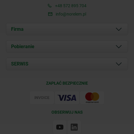
+48 572 895 704
info@norelem.pl
Firma
O nas
Pobieranie
Aktualności
Documents
SERWIS
Kontakt
Warunki dostawy
ZAPŁAĆ BEZPIECZNIE
Certyfikacja
OBSERWUJ NAS