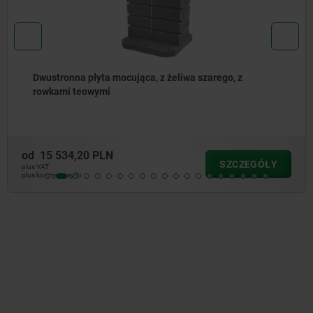
Płyta bazowa dwustronna, z żeliwa szarego
od
12 174,36 PLN
SZCZEGÓŁY
plus VAT
plus koszty wysyłki