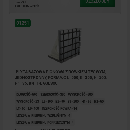
SZCZEGÓŁY
plus VAT
plus koszty wysyłki
01251
PLYTA BAZOWA PIONOWA Z ROWKIEM TEOWYM,
JEDNOSTRONNY, FORMA:C L=500, B=350, H=500,
H1=35, BN=14, GJL300
DŁUGOŚĆ=500
SZEROKOŚĆ=350
WYSOKOŚĆ=500
WYSOKOŚĆ=23
L2=400
B2=90
B3=200
H1=35
H2=50
L8=60
L9=100
SZEROKOŚĆ ROWKA=14
LICZBA W KIERUNKU WZDŁUŻNYM=4
LICZBA W KIERUNKU POPRZECZNYM=4