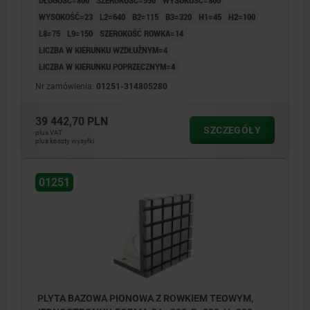
WYSOKOŚĆ=23
L2=640
B2=115
B3=320
H1=45
H2=100
L8=75
L9=150
SZEROKOŚĆ ROWKA=14
LICZBA W KIERUNKU WZDŁUŻNYM=4
LICZBA W KIERUNKU POPRZECZNYM=4
Nr zamówienia:
01251-314805280
39 442,70 PLN
SZCZEGÓŁY
plus VAT
plus koszty wysyłki
01251
PLYTA BAZOWA PIONOWA Z ROWKIEM TEOWYM,