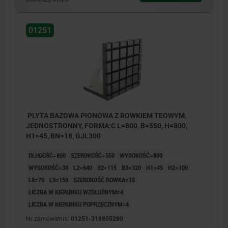
01251
PLYTA BAZOWA PIONOWA Z ROWKIEM TEOWYM,
JEDNOSTRONNY, FORMA:C L=800, B=550, H=800,
H1=45, BN=18, GJL300
DŁUGOŚĆ=800
SZEROKOŚĆ=550
WYSOKOŚĆ=800
WYSOKOŚĆ=30
L2=640
B2=115
B3=320
H1=45
H2=100
L8=75
L9=150
SZEROKOŚĆ ROWKA=18
LICZBA W KIERUNKU WZDŁUŻNYM=4
LICZBA W KIERUNKU POPRZECZNYM=4
Nr zamówienia:
01251-318805280