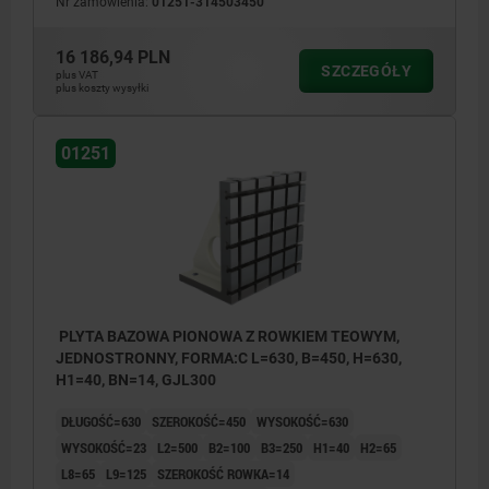
Nr zamówienia:
01251-314503450
16 186,94 PLN
SZCZEGÓŁY
plus VAT
plus koszty wysyłki
01251
PLYTA BAZOWA PIONOWA Z ROWKIEM TEOWYM,
JEDNOSTRONNY, FORMA:C L=630, B=450, H=630,
H1=40, BN=14, GJL300
DŁUGOŚĆ=630
SZEROKOŚĆ=450
WYSOKOŚĆ=630
WYSOKOŚĆ=23
L2=500
B2=100
B3=250
H1=40
H2=65
L8=65
L9=125
SZEROKOŚĆ ROWKA=14