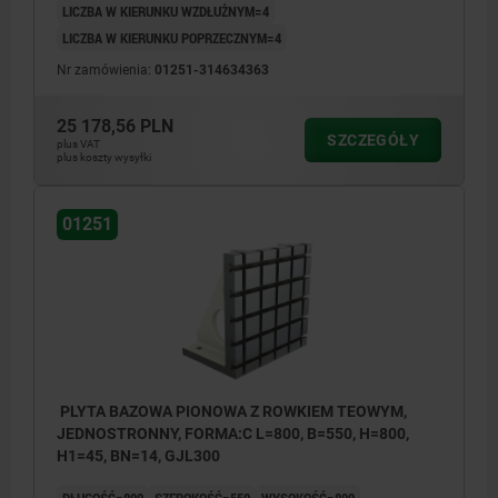
LICZBA W KIERUNKU WZDŁUŻNYM=4
LICZBA W KIERUNKU POPRZECZNYM=4
Nr zamówienia:
01251-314634363
25 178,56 PLN
SZCZEGÓŁY
plus VAT
plus koszty wysyłki
01251
PLYTA BAZOWA PIONOWA Z ROWKIEM TEOWYM,
JEDNOSTRONNY, FORMA:C L=800, B=550, H=800,
H1=45, BN=14, GJL300
DŁUGOŚĆ=800
SZEROKOŚĆ=550
WYSOKOŚĆ=800