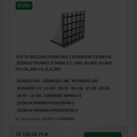
walcowym DIN 912
01251
PLYTA BAZOWA PIONOWA Z ROWKIEM TEOWYM,
JEDNOSTRONNY, FORMA:C L=400, B=300, H=400,
H1=30, BN=14, GJL300
DŁUGOŚĆ=400
SZEROKOŚĆ=300
WYSOKOŚĆ=400
WYSOKOŚĆ=23
L2=320
B2=90
B3=160
H1=30
H2=50
L8=60
L9=100
SZEROKOŚĆ ROWKA=14
LICZBA W KIERUNKU WZDŁUŻNYM=3
LICZBA W KIERUNKU POPRZECZNYM=3
Nr zamówienia:
01251-314402840
10 150,36 PLN