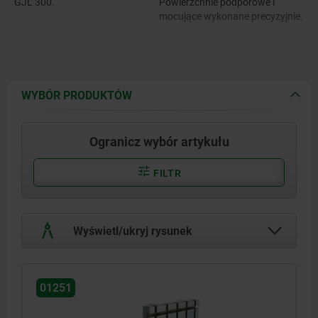
GJL 300.
Powierzchnie podporowe i
mocujące wykonane precyzyjnie.
WYBÓR PRODUKTÓW
Ogranicz wybór artykułu
FILTR
Wyświetl/ukryj rysunek
01251